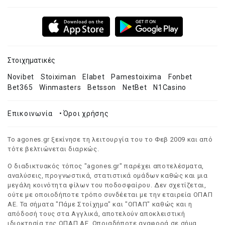
Στοιχηματικές
Novibet
Stoiximan
Elabet
Pamestoixima
Fonbet
Bet365
Winmasters
Betsson
NetBet
N1Casino
Επικοινωνία
•
Όροι χρήσης
Το agones.gr ξεκίνησε τη λειτουργία του το Φεβ 2009 και από
τότε βελτιώνεται διαρκώς.
Ο διαδικτυακός τόπος "agones.gr" παρέχει αποτελέσματα,
αναλύσεις, προγνωστικά, στατιστικά ομάδων καθώς και μια
μεγάλη κοινότητα φίλων του ποδοσφαίρου. Δεν σχετίζεται,
ούτε με οποιοδήποτε τρόπο συνδέεται με την εταιρεία ΟΠΑΠ
ΑΕ. Τα σήματα "Πάμε Στοίχημα" και "ΟΠΑΠ" καθώς και η
απόδοσή τους στα Αγγλικά, αποτελούν αποκλειστική
ιδιοκτησία της ΟΠΑΠ ΑΕ. Οποιαδήποτε αναφορά σε σήμα