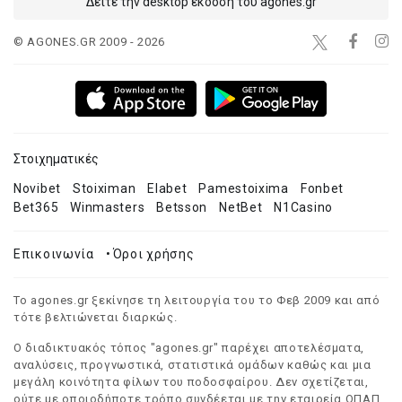
Δείτε την desktop έκδοση του agones.gr
© AGONES.GR 2009 - 2026
Στοιχηματικές
Novibet
Stoiximan
Elabet
Pamestoixima
Fonbet
Bet365
Winmasters
Betsson
NetBet
N1Casino
Επικοινωνία
•
Όροι χρήσης
Το agones.gr ξεκίνησε τη λειτουργία του το Φεβ 2009 και από
τότε βελτιώνεται διαρκώς.
Ο διαδικτυακός τόπος "agones.gr" παρέχει αποτελέσματα,
αναλύσεις, προγνωστικά, στατιστικά ομάδων καθώς και μια
μεγάλη κοινότητα φίλων του ποδοσφαίρου. Δεν σχετίζεται,
ούτε με οποιοδήποτε τρόπο συνδέεται με την εταιρεία ΟΠΑΠ