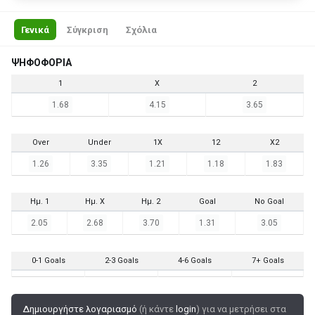
Γενικά
Σύγκριση
Σχόλια
ΨΗΦΟΦΟΡΙΑ
1
X
2
1.68
4.15
3.65
Over
Under
1X
12
X2
1.26
3.35
1.21
1.18
1.83
Ημ. 1
Ημ. X
Ημ. 2
Goal
No Goal
2.05
2.68
3.70
1.31
3.05
0-1 Goals
2-3 Goals
4-6 Goals
7+ Goals
Δημιουργήστε λογαριασμό
(ή κάντε
login
) για να μετρήσει στα