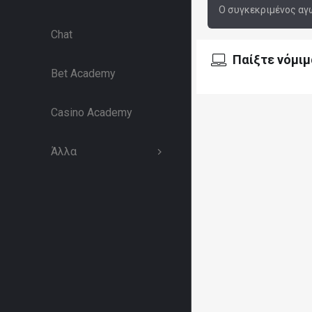
Ο συγκεκριμένος αγώ
Chat
Παίξτε νόμιμ
Bet Academy
Casino Academy
Άλλα