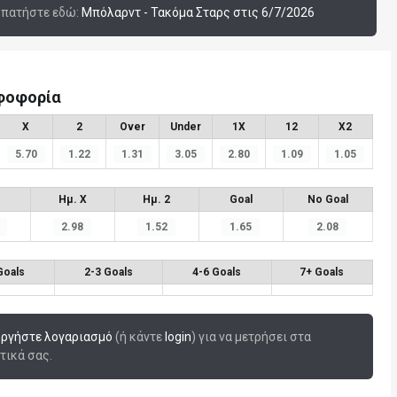
η πατήστε εδώ:
Μπόλαρντ - Τακόμα Σταρς στις 6/7/2026
φοφορία
X
2
Over
Under
1X
12
X2
5.70
1.22
1.31
3.05
2.80
1.09
1.05
1
Ημ. X
Ημ. 2
Goal
No Goal
2.98
1.52
1.65
2.08
Goals
2-3 Goals
4-6 Goals
7+ Goals
ργήστε λογαριασμό
(ή κάντε
login
) για να μετρήσει στα
τικά σας.