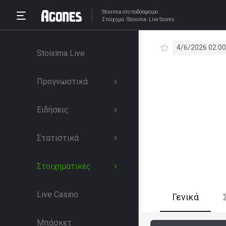
Stoixima
στο ποδόσφαιρο
Στοίχημα
Stoixima
Live Scores
4/6/2026 02:00
Stoixima Live
Προγνωστικά
Ειδήσεις
Στατιστικά
Στοιχηματικές
Live Casino
Γενικά
Μπάσκετ