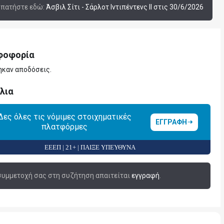
η πατήστε εδώ:
Άσβιλ Σίτι - Σάρλοτ Ιντιπέντενς ΙΙ στις 30/6/2026
φοφορία
ηκαν αποδόσεις.
λια
Δες όλες τις νόμιμες στοιχηματικές
ΕΓΓΡΑΦΗ
πλατφόρμες
ΕΕΕΠ | 21+ | ΠΑΙΞΕ ΥΠΕΥΘΥΝΑ
 συμμετοχή σας στη συζήτηση απαιτείται
εγγραφή
.