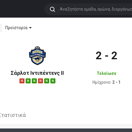
Προϊστορία
2 - 2
Σάρλοτ Ιντιπέντενς ΙΙ
Τελείωσε
H
N
N
H
N
N
Ημίχρονο:
2 - 1
Στατιστικά