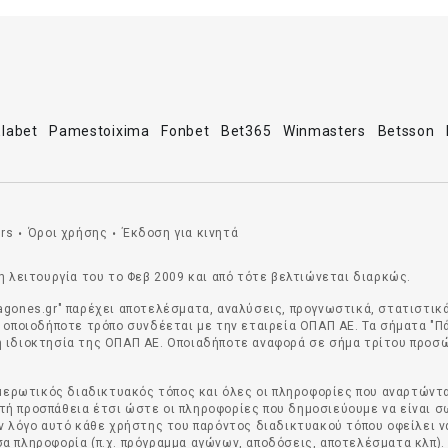
Elabet
Pamestoixima
Fonbet
Bet365
Winmasters
Betsson
rs
Όροι χρήσης
Έκδοση για κινητά
•
•
η λειτουργία του το Φεβ 2009 και από τότε βελτιώνεται διαρκώς.
agones.gr" παρέχει αποτελέσματα, αναλύσεις, προγνωστικά, στατιστικ
ε οποιοδήποτε τρόπο συνδέεται με την εταιρεία ΟΠΑΠ ΑΕ. Τα σήματα "Π
 ιδιοκτησία της ΟΠΑΠ ΑΕ. Οποιαδήποτε αναφορά σε σήμα τρίτου προσώπ
νημερωτικός διαδικτυακός τόπος και όλες οι πληροφορίες που αναρτώντ
ή προσπάθεια έτσι ώστε οι πληροφορίες που δημοσιεύουμε να είναι σ
ον λόγο αυτό κάθε χρήστης του παρόντος διαδικτυακού τόπου οφείλει 
α πληροφορία (π.χ. πρόγραμμα αγώνων, αποδόσεις, αποτελέσματα κλπ).