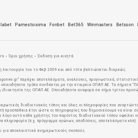
Elabet
Pamestoixima
Fonbet
Bet365
Winmasters
Betsson
rs
Όροι χρήσης
Έκδοση για κινητά
•
•
η λειτουργία του το Φεβ 2009 και από τότε βελτιώνεται διαρκώς.
agones.gr" παρέχει αποτελέσματα, αναλύσεις, προγνωστικά, στατιστικ
ε οποιοδήποτε τρόπο συνδέεται με την εταιρεία ΟΠΑΠ ΑΕ. Τα σήματα "Π
 ιδιοκτησία της ΟΠΑΠ ΑΕ. Οποιαδήποτε αναφορά σε σήμα τρίτου προσώπ
νημερωτικός διαδικτυακός τόπος και όλες οι πληροφορίες που αναρτώντ
ή προσπάθεια έτσι ώστε οι πληροφορίες που δημοσιεύουμε να είναι σ
ον λόγο αυτό κάθε χρήστης του παρόντος διαδικτυακού τόπου οφείλει 
α πληροφορία (π.χ. πρόγραμμα αγώνων, αποδόσεις, αποτελέσματα κλπ).
ι για αποκλειστικά ενημερωτικούς σκοπούς.