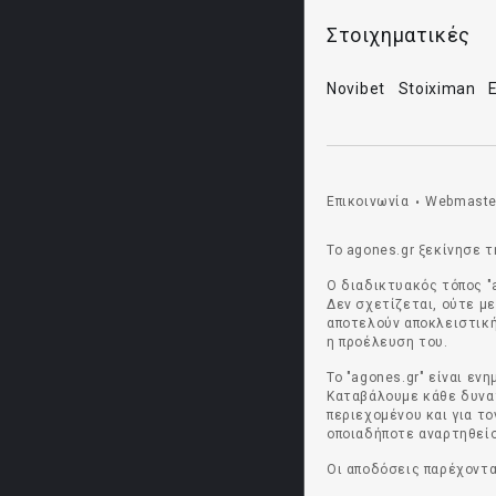
Στοιχηματικές
Novibet
Stoiximan
Επικοινωνία
Webmaste
•
Το agones.gr ξεκίνησε τ
Ο διαδικτυακός τόπος "
Δεν σχετίζεται, ούτε μ
αποτελούν αποκλειστική
η προέλευση του.
Το "agones.gr" είναι ε
Καταβάλουμε κάθε δυνατ
περιεχομένου και για τ
οποιαδήποτε αναρτηθείσ
Οι αποδόσεις παρέχοντα