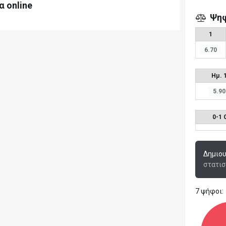
α online
Ψη
1
6.70
Ημ. 
5.90
0-1 
Δημιου
στατισ
7 ψήφοι: