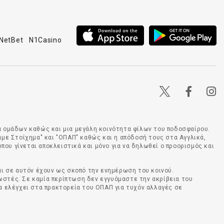
NetBet
N1Casino
ά ομάδων καθώς και μια μεγάλη κοινότητα φίλων του ποδοσφαίρου.
άμε Στοίχημα" και "ΟΠΑΠ" καθώς και η απόδοσή τους στα Αγγλικά,
ου γίνεται αποκλειστικά και μόνο για να δηλωθεί ο προορισμός και
αι σε αυτόν έχουν ως σκοπό την ενημέρωση του κοινού.
ωστές. Σε καμία περίπτωση δεν εγγυόμαστε την ακρίβεια του
να ελέγχει στα πρακτορεία του ΟΠΑΠ για τυχόν αλλαγές σε