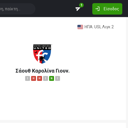
1
Είσοδος
ΗΠΑ: USL Λιγκ 2
Σάουθ Καρολίνα Γιουν.
I
H
H
I
N
I