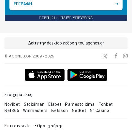
ΕΓΓΡΑΦΗ
ΕΕΕΠ | 21+ | ΠΑΙΞΕ ΥΠΕΥΘΥΝΑ
Δείτε την desktop έκδοση του agones.gr
© AGONES.GR 2009 - 2026
Στοιχηματικές
Novibet
Stoiximan
Elabet
Pamestoixima
Fonbet
Bet365
Winmasters
Betsson
NetBet
N1Casino
Επικοινωνία
•
Όροι χρήσης