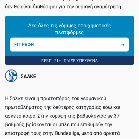
δεν θα είναι διαθέσιμοι για την αυριανή αναμέτρηση.
Δες όλες τις νόμιμες στοιχηματικές
πλατφόρμες
ΕΓΓΡΑΦΗ
ΕΕΕΠ | 21+ | ΠΑΙΞΕ ΥΠΕΥΘΥΝΑ
ΣΑΛΚΕ
Η Σάλκε είναι η πρωτοπόρος του γερμανικού
πρωταθλήματος της δεύτερης κατηγορίας εδώ και
αρκετό καιρό. Στην κορυφή της βαθμολογίας με 37
βαθμούς βρίσκονται οι μπλε που επιθυμούν την
επιστροφή τους στην Bundesliga, μετά από αρκετά