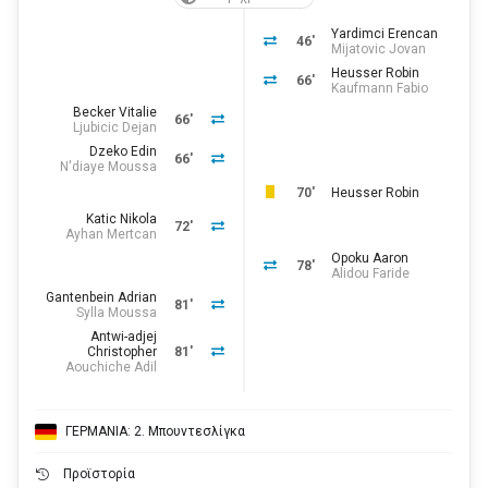
Yardimci Erencan
46'
Mijatovic Jovan
Heusser Robin
66'
Kaufmann Fabio
Becker Vitalie
66'
Ljubicic Dejan
Dzeko Edin
66'
N'diaye Moussa
70'
Heusser Robin
Katic Nikola
72'
Ayhan Mertcan
Opoku Aaron
78'
Alidou Faride
Gantenbein Adrian
81'
Sylla Moussa
Antwi-adjej
Christopher
81'
Aouchiche Adil
ΓΕΡΜΑΝΙΑ: 2. Μπουντεσλίγκα
Προϊστορία