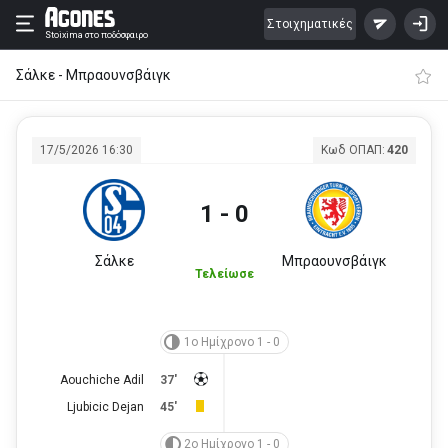
Στοιχηματικές
Stoixima
στο ποδόσφαιρο
Σάλκε - Μπραουνσβάιγκ
17/5/2026 16:30
Κωδ ΟΠΑΠ:
420
1 - 0
Σάλκε
Μπραουνσβάιγκ
Τελείωσε
1ο Ημίχρονο 1 - 0
Aouchiche Adil
37'
Ljubicic Dejan
45'
2ο Ημίχρονο 1 - 0