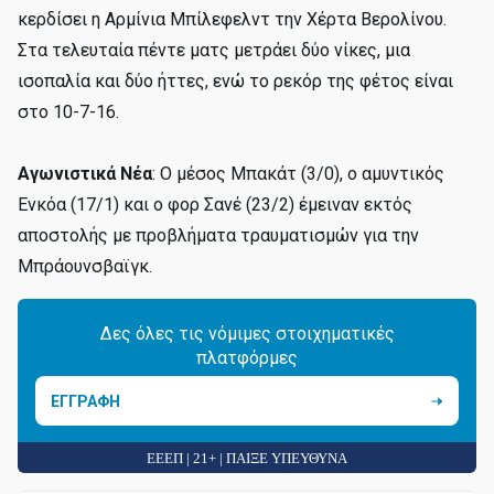
κερδίσει η Αρμίνια Μπίλεφελντ την Χέρτα Βερολίνου.
Στα τελευταία πέντε ματς μετράει δύο νίκες, μια
ισοπαλία και δύο ήττες, ενώ το ρεκόρ της φέτος είναι
στο 10-7-16.
Αγωνιστικά Νέα
: Ο μέσος Μπακάτ (3/0), ο αμυντικός
Ενκόα (17/1) και ο φορ Σανέ (23/2) έμειναν εκτός
αποστολής με προβλήματα τραυματισμών για την
Μπράουνσβαϊγκ.
Δες όλες τις νόμιμες στοιχηματικές
πλατφόρμες
ΕΓΓΡΑΦΗ
ΕΕΕΠ | 21+ | ΠΑΙΞΕ ΥΠΕΥΘΥΝΑ