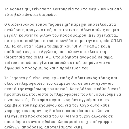
Το agones.gr ξεκίνησε τη λειτουργία του το Φεβ 2009 και από
τότε βελτιώνεται διαρκώς.
Ο διαδικτυακός τόπος "agones.gr" παρέχει αποτελέσματα,
αναλύσεις, προγνωστικά, στατιστικά ομάδων καθώς και μια
μεγάλη κοινότητα φίλων του ποδοσφαίρου. Δεν σχετίζεται,
ούτε με οποιοδήποτε τρόπο συνδέεται με την εταιρεία ΟΠΑΠ
ΑΕ. Τα σήματα "Πάμε Στοίχημα" και "ΟΠΑΠ" καθώς και η
απόδοσή τους στα Αγγλικά, αποτελούν αποκλειστική
ιδιοκτησία της ΟΠΑΠ ΑΕ. Οποιαδήποτε αναφορά σε σήμα
τρίτου προσώπου γίνεται αποκλειστικά και μόνο για να
δηλωθεί ο προορισμός και η προέλευση του.
Το "agones.gr" είναι ενημερωτικός διαδικτυακός τόπος και
όλες οι πληροφορίες που αναρτώνται σε αυτόν έχουν ως
σκοπό την ενημέρωση του κοινού. Καταβάλουμε κάθε δυνατή
προσπάθεια έτσι ώστε οι πληροφορίες που δημοσιεύουμε να
είναι σωστές. Σε καμία περίπτωση δεν εγγυόμαστε την
ακρίβεια του περιεχομένου και για τον λόγο αυτό κάθε
χρήστης του παρόντος διαδικτυακού τόπου οφείλει να
ελέγχει στα πρακτορεία του ΟΠΑΠ για τυχόν αλλαγές σε
οποιαδήποτε αναρτηθείσα πληροφορία (π.χ. πρόγραμμα
αγώνων, αποδόσεις, αποτελέσματα κλπ).