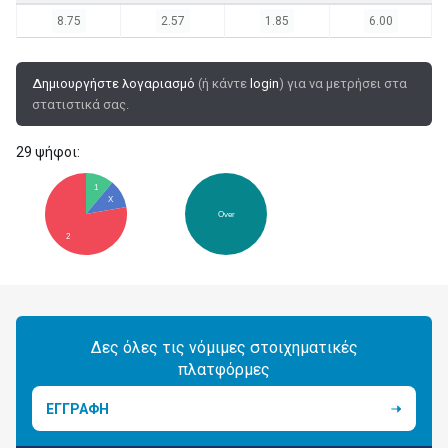
8.75
2.57
1.85
6.00
Δημιουργήστε λογαριασμό
(ή κάντε
login
) για να μετρήσει στα
στατιστικά σας.
29 ψήφοι:
1
X
Over
2
Δες όλες τις νόμιμες στοιχηματικές
πλατφόρμες
ΕΓΓΡΑΦΗ