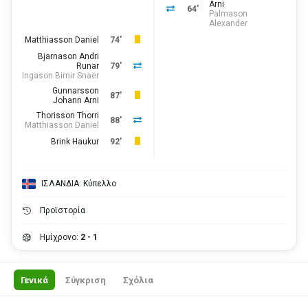
Arni
64'
Palmason
Alexander
Matthiasson Daniel
74'
Bjarnason Andri
Runar
79'
Ingason Birnir Snaer
Gunnarsson
87'
Johann Arni
Thorisson Thorri
88'
Matthiasson Daniel
Brink Haukur
92'
ΙΣΛΑΝΔΙΑ: Κύπελλο
Προϊστορία
Ημίχρονο:
2 - 1
Γενικά
Σύγκριση
Σχόλια