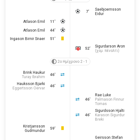
Saebjoernsson
7'
Eidur
Atlason Emil
11'
Atlason Emil
44'
Ingason Birnir Snaer
51'
Sigurdarson Aron
52'
(χαμ. πέναλτι)
2ο Ημίχρονο 2 - 1
Brink Haukur
46'
Turay Ibrahim
Hauksson Bjarki
46'
Eggertsson Oervar
Rae Luke
46'
Palmason Finnur
Tomas
Sigurdsson Hjalti
46'
Karason Sigurdur
Breki
Kristjansson
59'
Gudmundur
Geirsson Stefan