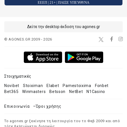
ΕΕΕΠ | 21+ | ΠΑΙΞΕ ΥΠΕΥΘΥΝΑ
Δείτε την desktop έκδοση του agones.gr
© AGONES.GR 2009 - 2026
Στοιχηματικές
Novibet
Stoiximan
Elabet
Pamestoixima
Fonbet
Bet365
Winmasters
Betsson
NetBet
N1Casino
Επικοινωνία
•
Όροι χρήσης
Το agones.gr ξεκίνησε τη λειτουργία του το Φεβ 2009 και από
τότε βελτιώνεται διαρκώς.