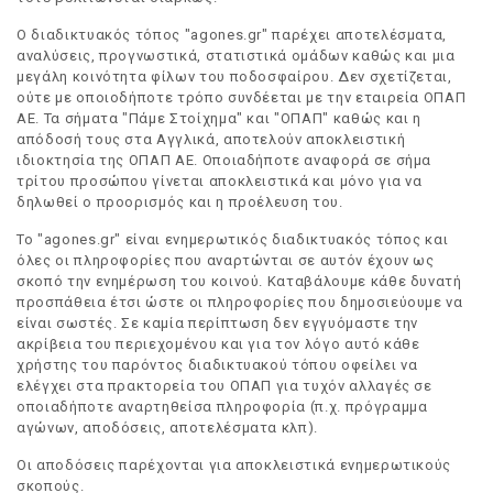
Ο διαδικτυακός τόπος "agones.gr" παρέχει αποτελέσματα,
αναλύσεις, προγνωστικά, στατιστικά ομάδων καθώς και μια
μεγάλη κοινότητα φίλων του ποδοσφαίρου. Δεν σχετίζεται,
ούτε με οποιοδήποτε τρόπο συνδέεται με την εταιρεία ΟΠΑΠ
ΑΕ. Τα σήματα "Πάμε Στοίχημα" και "ΟΠΑΠ" καθώς και η
απόδοσή τους στα Αγγλικά, αποτελούν αποκλειστική
ιδιοκτησία της ΟΠΑΠ ΑΕ. Οποιαδήποτε αναφορά σε σήμα
τρίτου προσώπου γίνεται αποκλειστικά και μόνο για να
δηλωθεί ο προορισμός και η προέλευση του.
Το "agones.gr" είναι ενημερωτικός διαδικτυακός τόπος και
όλες οι πληροφορίες που αναρτώνται σε αυτόν έχουν ως
σκοπό την ενημέρωση του κοινού. Καταβάλουμε κάθε δυνατή
προσπάθεια έτσι ώστε οι πληροφορίες που δημοσιεύουμε να
είναι σωστές. Σε καμία περίπτωση δεν εγγυόμαστε την
ακρίβεια του περιεχομένου και για τον λόγο αυτό κάθε
χρήστης του παρόντος διαδικτυακού τόπου οφείλει να
ελέγχει στα πρακτορεία του ΟΠΑΠ για τυχόν αλλαγές σε
οποιαδήποτε αναρτηθείσα πληροφορία (π.χ. πρόγραμμα
αγώνων, αποδόσεις, αποτελέσματα κλπ).
Οι αποδόσεις παρέχονται για αποκλειστικά ενημερωτικούς
σκοπούς.