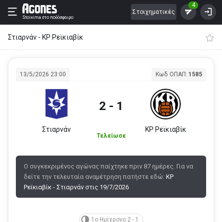
4
Στοιχηματικές
Stoixima
στο ποδόσφαιρο
Στιαρνάν - ΚΡ Ρεϊκιαβίκ
13/5/2026 23:00
Κωδ ΟΠΑΠ:
1585
2 - 1
Στιαρνάν
ΚΡ Ρεϊκιαβίκ
Τελείωσε
Ο συγκεκριμένος αγώνας παίχτηκε πριν 87 ημέρες. Για να
δείτε την τελευταία αναμέτρηση πατήστε εδώ:
ΚΡ
Ρεϊκιαβίκ - Στιαρνάν στις 19/7/2026
1ο Ημίχρονο 2 - 1