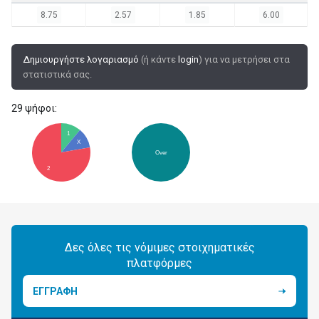
8.75
2.57
1.85
6.00
Δημιουργήστε λογαριασμό
(ή κάντε
login
) για να μετρήσει στα
στατιστικά σας.
29 ψήφοι:
1
X
Over
2
Δες όλες τις νόμιμες στοιχηματικές
πλατφόρμες
ΕΓΓΡΑΦΗ