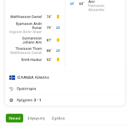
Arni
64'
Palmason
Alexander
Matthiasson Daniel
74'
Bjarnason Andri
Runar
79'
Ingason Birnir Snaer
Gunnarsson
87'
Johann Arni
Thorisson Thorri
88'
Matthiasson Daniel
Brink Haukur
92'
ΙΣΛΑΝΔΙΑ: Κύπελλο
Προϊστορία
Ημίχρονο:
2 - 1
Γενικά
Σύγκριση
Σχόλια