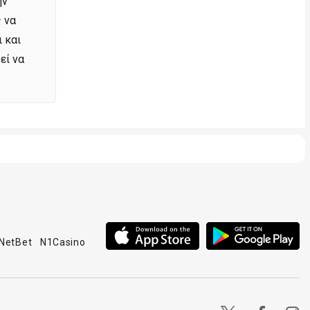
ην
 να
 και
εί να
NetBet
N1Casino