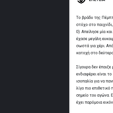
Tο βράδυ της Πέμπτ
στόχο στο παιχνίδι,
0). Απείλησε μία κα
έχασε μεγάλη ευκαι
σωστά για χέρι. Από
κατοχή στο δεύτερο
Σίγουρα δεν έπαιξε 
ενδιαφέρει είναι τ
ισοπαλία για να παν
λίγο πιο επιθετικό
σημείο του αγώνα. Ε
έχει παρόμοια εικόν