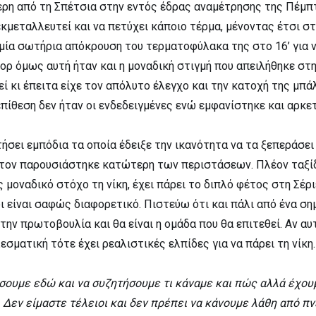
ρη από τη Σπέτσια στην εντός έδρας αναμέτρησης της Πέμπ
κμεταλλευτεί και να πετύχει κάποιο τέρμα, μένοντας έτσι στ
μία σωτήρια απόκρουση του τερματοφύλακα της στο 16’ για ν
ορ όμως αυτή ήταν και η μοναδική στιγμή που απειλήθηκε στ
ί κι έπειτα είχε τον απόλυτο έλεγχο και την κατοχή της μπά
επίθεση δεν ήταν οι ενδεδειγμένες ενώ εμφανίστηκε και αρκε
τήσει εμπόδια τα οποία έδειξε την ικανότητα να τα ξεπεράσει
στον παρουσιάστηκε κατώτερη των περιστάσεων. Πλέον ταξί
 μοναδικό στόχο τη νίκη, έχει πάρει το διπλό φέτος στη Σέρι
ι είναι σαφώς διαφορετικό. Πιστεύω ότι και πάλι από ένα σημ
την πρωτοβουλία και θα είναι η ομάδα που θα επιτεθεί. Αν αυ
λεσματική τότε έχει ρεαλιστικές ελπίδες για να πάρει τη νίκη.
τσουμε εδώ και να συζητήσουμε τι κάναμε και πώς αλλά έχου
. Δεν είμαστε τέλειοι και δεν πρέπει να κάνουμε λάθη από π