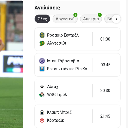
Αναλύσεις
1
2
1
1
Σουηδία
Όλες
Αργεντινή
Αυστρία
Βέλγιο
Ροσάριο Σεντράλ
01:30
Αλντοσίβι
Ιντεπ. Ριβαντάβια
03:45
Εστουντιάντες Ρίο Κουάρτο
Αλτάχ
20:30
WSG Τιρόλ
Κλαμπ Μπριζ
21:45
Κόρτραϊκ