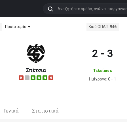
Προϊστορία
Κωδ ΟΠΑΠ:
946
2 - 3
Σπέτσια
Τελείωσε
H
I
N
N
N
H
Ημίχρονο:
0 - 1
Γενικά
Στατιστικά