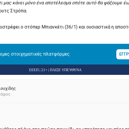
ι μας κάνει μόνο ένα αποτέλεσμα οπότε αυτό θα ψάξουμε έω
όουτς Στρόπα.
ιστρέφει ο στόπερ Μπιανκέτι (36/1) και ουσιαστικά η αποστ
μιμες στοιχηματικές πλατφόρμες
ΕΓΓ
ΕΕΕΠ | 21+ | ΠΑΙΞΕ ΥΠΕΥΘΥΝΑ
λουχίδης
ράφος