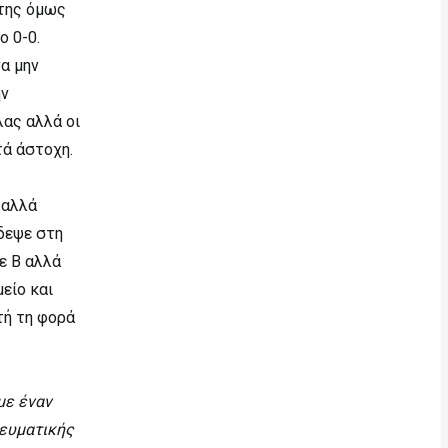
της όμως
ο 0-0.
α μην
ην
λας αλλά οι
τά άστοχη.
 αλλά
δεψε στη
ε Β αλλά
είο και
τή τη φορά
με έναν
νευματικής