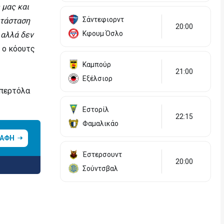
 μας και
Σάντεφιορντ
ατάσταση
20:00
Κφουμ Όσλο
 αλλά δεν
ε ο κόουτς
Καμπούρ
21:00
Εξέλσιορ
Μπερτόλα
Εστορίλ
22:15
Φαμαλικάο
ΡΑΦΗ
Έστερσουντ
20:00
Σούντσβαλ