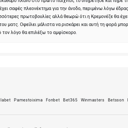
εκάθαρο πλάνο στο πρώτο παιχνίδι, το υπηρέτησε και πήρε τ
 έχει σαφές πλεονέκτημα για την άνοδο, περιμένω λόγω έδρας
ισσότερες πρωτοβουλίες αλλά θεωρώ ότι η Κρεμονέζε θα έχει
του ματς. Οφείλει μάλιστα να ρισκάρει και αυτή τη φορά μπορ
τό τον λόγο θα επιλέξω το αμφίσκορο.
Elabet
Pamestoixima
Fonbet
Bet365
Winmasters
Betsson