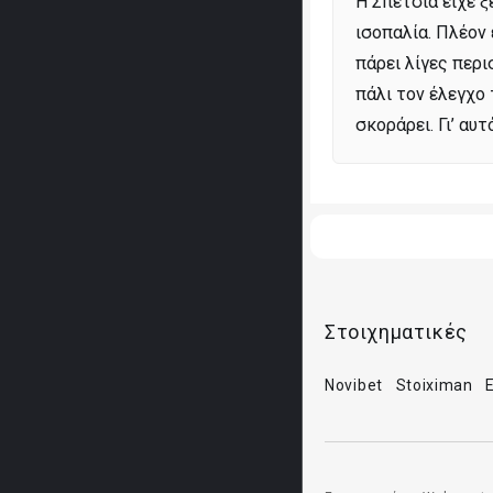
Η Σπέτσια είχε ξ
ισοπαλία. Πλέον
πάρει λίγες περ
πάλι τον έλεγχο 
σκοράρει. Γι’ αυ
Στοιχηματικές
Novibet
Stoiximan