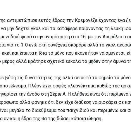
ης αντιμετώπισε εκτός έδρας την Κρεμονέζε έχοντας ένα ξ
 να μην δεχτεί γκολ και τα κατάφερε παίρνοντας τη λευκή ισο
ι μοναδική φορά στην αναμέτρηση στο 16’ με τον Αουρέλιο ο ο
ρία για το 1-0 ενώ στη συνέχεια σκόραρε αλλά το γκολ ακυρ
 εκεί και έπειτα η ίδια το μόνο που έκανε ήταν να αμύνεται, ε
 μέρος αλλά κράτησε σχετικά εύκολα το μηδέν στην άμυνα τη
με βάση τις δυνατότητες της αλλά σε αυτό το σημείο το μόνο
ο αποτέλεσμα. Πλέον έχει σαφές πλεονέκτημα καθώς της αρκεί
ηγυρίσει την άνοδο στη Σέριε Α. Η αλήθεια είναι ότι περίμενα 
 πρόσωπο αλλά φάνηκε ότι δεν είχε διάθεση να ρισκάρει σε κα
ίναι μεγάλο το διακύβευμα του παιχνιδιού και περιμένω και 
α αν και η έδρα της θα της δώσει κάποια ώθηση.