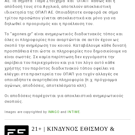
ΑΕ. Τα σήματα "Πάμε Στοίχημα" και "ΟΠΑΠ" καθώς και η
απόδοσή τους στα Αγγλικά, αποτελούν αποκλειστική
ιδιοκτησία της ΟΠΑΠ ΑΕ. Οποιαδήποτε αναφορά σε σήμα
τρίτου προσώπου γίνεται αποκλειστικά και μόνο για να
δηλωθεί ο προορισμός και η προέλευση του.
Το "agones.gr" είναι ενημερωτικός διαδικτυακός τόπος και
όλες οι πληροφορίες που αναρτώνται σε αυτόν έχουν ως
σκοπό την ενημέρωση του κοινού. Καταβάλουμε κάθε δυνατή
προσπάθεια έτσι ώστε οι πληροφορίες που δημοσιεύουμε να
είναι σωστές. Σε καμία περίπτωση δεν εγγυόμαστε την
ακρίβεια του περιεχομένου και για τον λόγο αυτό κάθε
χρήστης του παρόντος διαδικτυακού τόπου οφείλει να
ελέγχει στα πρακτορεία του ΟΠΑΠ για τυχόν αλλαγές σε
οποιαδήποτε αναρτηθείσα πληροφορία (π.χ. πρόγραμμα
αγώνων, αποδόσεις, αποτελέσματα κλπ).
Οι αποδόσεις παρέχονται για αποκλειστικά ενημερωτικούς
σκοπούς.
Images are copyrighted by
IMAGO
and
INTIME
.
21+ | ΚΙΝΔΥΝΟΣ ΕΘΙΣΜΟΥ &