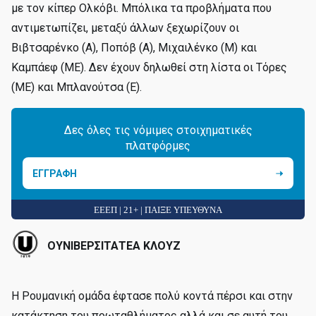
με τον κίπερ Ολκόβι. Μπόλικα τα προβλήματα που
αντιμετωπίζει, μεταξύ άλλων ξεχωρίζουν οι
Βιβτσαρένκο (Α), Ποπόβ (Α), Μιχαιλένκο (Μ) και
Καμπάεφ (ΜΕ). Δεν έχουν δηλωθεί στη λίστα οι Τόρες
(ΜΕ) και Μπλανούτσα (Ε).
Δες όλες τις νόμιμες στοιχηματικές
πλατφόρμες
ΕΓΓΡΑΦΗ
ΕΕΕΠ | 21+ | ΠΑΙΞΕ ΥΠΕΥΘΥΝΑ
ΟΥΝΙΒΕΡΣΙΤΑΤΕΑ ΚΛΟΥΖ
Η Ρουμανική ομάδα έφτασε πολύ κοντά πέρσι και στην
κατάκτηση του πρωταθλήματος αλλά και σε αυτή του