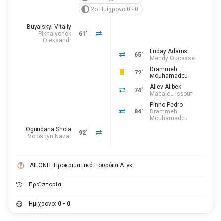
2ο Ημίχρονο 0 - 0
Buyalskyi Vitaliy
Pikhalyonok
61'
Oleksandr
Friday Adams
65'
Mendy Oucasse
Drammeh
72'
Mouhamadou
Aliev Alibek
74'
Macalou Issouf
Pinho Pedro
84'
Drammeh
Mouhamadou
Ogundana Shola
92'
Voloshyn Nazar
ΔΙΕΘΝΗ: Προκριματικά Γιουρόπα Λιγκ
Προϊστορία
Ημίχρονο:
0 - 0