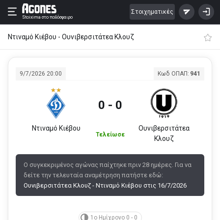
Στοιχηματικές
Stoixima
στο ποδόσφαιρο
Ντιναμό Κιέβου - Ουνιβερσιτάτεα Κλουζ
9/7/2026 20:00
Κωδ ΟΠΑΠ:
941
0 - 0
Ντιναμό Κιέβου
Ουνιβερσιτάτεα
Τελείωσε
Κλουζ
Ο συγκεκριμένος αγώνας παίχτηκε πριν 28 ημέρες. Για να
δείτε την τελευταία αναμέτρηση πατήστε εδώ:
Ουνιβερσιτάτεα Κλουζ - Ντιναμό Κιέβου στις 16/7/2026
1ο Ημίχρονο 0 - 0