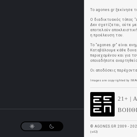
Το agones.gr ξεκίνησε τ
Ο διαδικτυακός τόπος "
Δεν σχετίζεται, ούτε μ
αποτελούν αποκλειστική
η προέλευση του.
Το "agones.gr" είναι ε
Καταβάλουμε κάθε δυνατ
περιεχομένου και για τ
οποιαδήποτε αναρτηθείσ
Οι αποδόσεις παρέχοντα
Images are copyrighted by
IMA
21+ |
ΒΟΗΘΕ
© AGONES.GR 2009 - 20
{s42}