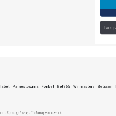
Για τη
Elabet
Pamestoixima
Fonbet
Bet365
Winmasters
Betsson
rs
Όροι χρήσης
Έκδοση για κινητά
•
•