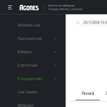
Stoixima
στο ποδόσφαιρο
Στοίχημα
Stoixima
Live Scores
25/1/2026 15:
Stoixima Live
Προγνωστικά
Ειδήσεις
Στατιστικά
Στοιχηματικές
Live Casino
Γενικά
Μπάσκετ