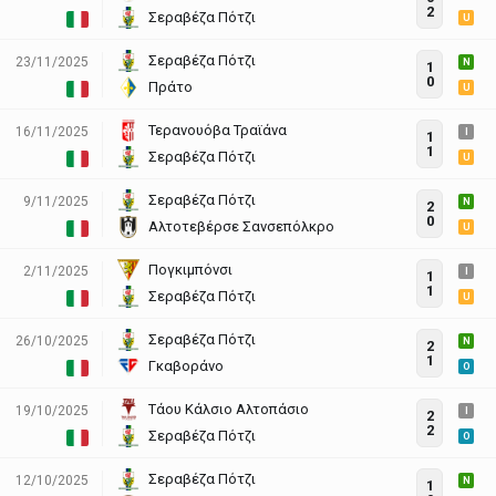
2
Σεραβέζα Πότζι
U
Σεραβέζα Πότζι
23/11/2025
N
1
0
Πράτο
U
Τερανουόβα Τραϊάνα
16/11/2025
I
1
1
Σεραβέζα Πότζι
U
Σεραβέζα Πότζι
9/11/2025
N
2
0
Αλτοτεβέρσε Σανσεπόλκρο
U
Πογκιμπόνσι
2/11/2025
I
1
1
Σεραβέζα Πότζι
U
Σεραβέζα Πότζι
26/10/2025
N
2
1
Γκαβοράνο
O
Τάου Κάλσιο Αλτοπάσιο
19/10/2025
I
2
2
Σεραβέζα Πότζι
O
Σεραβέζα Πότζι
12/10/2025
N
1