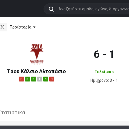
Προϊστορία
:30
6 - 1
Τάου Κάλσιο Αλτοπάσιο
Τελείωσε
H
N
N
I
N
H
Ημίχρονο:
3 - 1
Στατιστικά