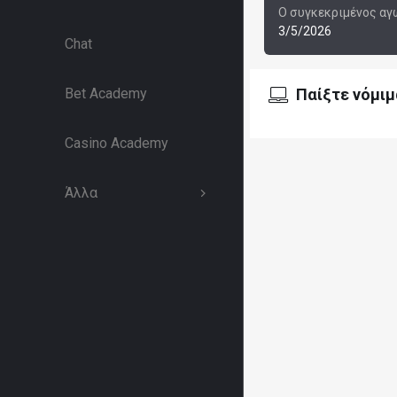
Ο συγκεκριμένος αγώ
3/5/2026
Chat
Bet Academy
Παίξτε νόμιμ
Casino Academy
Άλλα