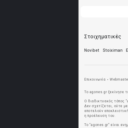
Στοιχηματικές
Novibet
Stoiximan
Επικοινωνία
Webmaste
•
Το agones.gr ξεκίνησε τ
Ο διαδικτυακός τόπος "
Δεν σχετίζεται, ούτε μ
αποτελούν αποκλειστική
η προέλευση του.
Το "agones.gr" είναι ε