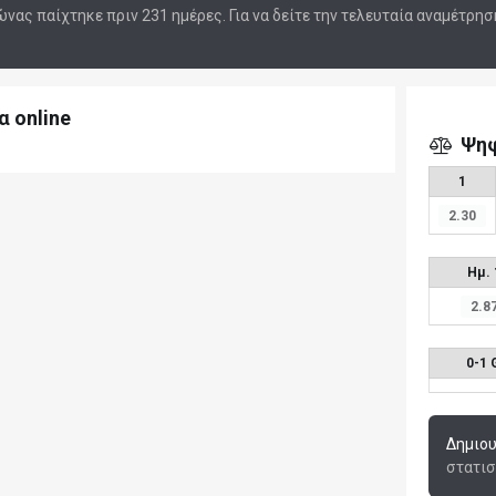
νας παίχτηκε πριν 231 ημέρες. Για να δείτε την τελευταία αναμέτρη
α online
Ψη
1
2.30
Ημ. 
2.8
0-1 
Δημιου
στατισ