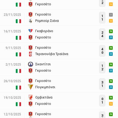
2
Γκροσέτο
U
Γκροσέτο
23/11/2025
I
1
1
Ρομπούρ Σιένα
U
Γκαβοράνο
16/11/2025
N
2
4
Γκροσέτο
O
Γκροσέτο
9/11/2025
N
4
0
Τερανουόβα Τραϊάνα
O
Σκαντίτσι
2/11/2025
N
1
2
Γκροσέτο
O
Γκροσέτο
26/10/2025
N
3
1
Πογκιμπόνσι
O
Ορβιετάνα
19/10/2025
N
0
1
Γκροσέτο
U
Γκροσέτο
12/10/2025
N
3