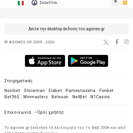
0
Σκαντίτσι
U
Δείτε την desktop έκδοση του agones.gr
© AGONES.GR 2009 - 2026
Στοιχηματικές
Novibet
Stoiximan
Elabet
Pamestoixima
Fonbet
Bet365
Winmasters
Betsson
NetBet
N1Casino
Επικοινωνία
•
Όροι χρήσης
Το agones.gr ξεκίνησε τη λειτουργία του το Φεβ 2009 και από