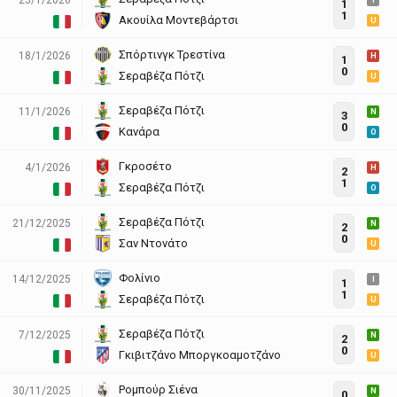
I
1
1
Ακουίλα Μοντεβάρτσι
U
Σπόρτινγκ Τρεστίνα
18/1/2026
H
1
0
Σεραβέζα Πότζι
U
Σεραβέζα Πότζι
11/1/2026
N
3
0
Κανάρα
O
Γκροσέτο
4/1/2026
H
2
1
Σεραβέζα Πότζι
O
Σεραβέζα Πότζι
21/12/2025
N
2
0
Σαν Ντονάτο
U
Φολίνιο
14/12/2025
I
1
1
Σεραβέζα Πότζι
U
Σεραβέζα Πότζι
7/12/2025
N
2
0
Γκιβιτζάνο Μποργκοαμοτζάνο
U
Ρομπούρ Σιένα
30/11/2025
N
0