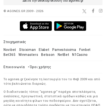
Δείτε την desktop έκδοση του agones.gr
© AGONES.GR 2009 - 2026
Στοιχηματικές
Novibet
Stoiximan
Elabet
Pamestoixima
Fonbet
Bet365
Winmasters
Betsson
NetBet
N1Casino
Επικοινωνία
•
Όροι χρήσης
Το agones.gr ξεκίνησε τη λειτουργία του το Φεβ 2009 και από
τότε βελτιώνεται διαρκώς.
Ο διαδικτυακός τόπος "agones.gr" παρέχει αποτελέσματα,
αναλύσεις, προγνωστικά, στατιστικά ομάδων καθώς και μια
μεγάλη κοινότητα φίλων του ποδοσφαίρου. Δεν σχετίζεται,
ούτε με οποιοδήποτε τρόπο συνδέεται με την εταιρεία ΟΠΑΠ