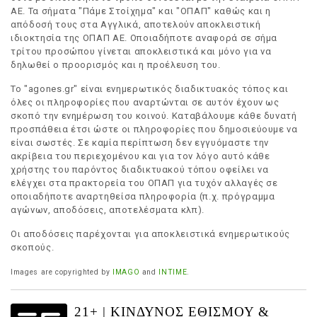
ΑΕ. Τα σήματα "Πάμε Στοίχημα" και "ΟΠΑΠ" καθώς και η
απόδοσή τους στα Αγγλικά, αποτελούν αποκλειστική
ιδιοκτησία της ΟΠΑΠ ΑΕ. Οποιαδήποτε αναφορά σε σήμα
τρίτου προσώπου γίνεται αποκλειστικά και μόνο για να
δηλωθεί ο προορισμός και η προέλευση του.
Το "agones.gr" είναι ενημερωτικός διαδικτυακός τόπος και
όλες οι πληροφορίες που αναρτώνται σε αυτόν έχουν ως
σκοπό την ενημέρωση του κοινού. Καταβάλουμε κάθε δυνατή
προσπάθεια έτσι ώστε οι πληροφορίες που δημοσιεύουμε να
είναι σωστές. Σε καμία περίπτωση δεν εγγυόμαστε την
ακρίβεια του περιεχομένου και για τον λόγο αυτό κάθε
χρήστης του παρόντος διαδικτυακού τόπου οφείλει να
ελέγχει στα πρακτορεία του ΟΠΑΠ για τυχόν αλλαγές σε
οποιαδήποτε αναρτηθείσα πληροφορία (π.χ. πρόγραμμα
αγώνων, αποδόσεις, αποτελέσματα κλπ).
Οι αποδόσεις παρέχονται για αποκλειστικά ενημερωτικούς
σκοπούς.
Images are copyrighted by
IMAGO
and
INTIME
.
21+ | ΚΙΝΔΥΝΟΣ ΕΘΙΣΜΟΥ &