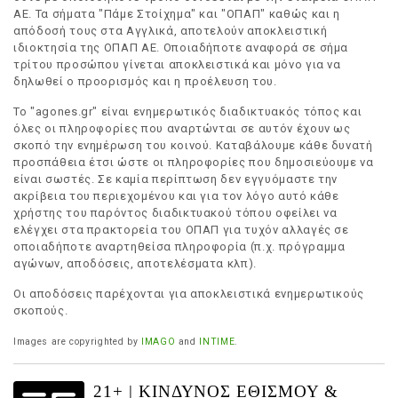
ΑΕ. Τα σήματα "Πάμε Στοίχημα" και "ΟΠΑΠ" καθώς και η
απόδοσή τους στα Αγγλικά, αποτελούν αποκλειστική
ιδιοκτησία της ΟΠΑΠ ΑΕ. Οποιαδήποτε αναφορά σε σήμα
τρίτου προσώπου γίνεται αποκλειστικά και μόνο για να
δηλωθεί ο προορισμός και η προέλευση του.
Το "agones.gr" είναι ενημερωτικός διαδικτυακός τόπος και
όλες οι πληροφορίες που αναρτώνται σε αυτόν έχουν ως
σκοπό την ενημέρωση του κοινού. Καταβάλουμε κάθε δυνατή
προσπάθεια έτσι ώστε οι πληροφορίες που δημοσιεύουμε να
είναι σωστές. Σε καμία περίπτωση δεν εγγυόμαστε την
ακρίβεια του περιεχομένου και για τον λόγο αυτό κάθε
χρήστης του παρόντος διαδικτυακού τόπου οφείλει να
ελέγχει στα πρακτορεία του ΟΠΑΠ για τυχόν αλλαγές σε
οποιαδήποτε αναρτηθείσα πληροφορία (π.χ. πρόγραμμα
αγώνων, αποδόσεις, αποτελέσματα κλπ).
Οι αποδόσεις παρέχονται για αποκλειστικά ενημερωτικούς
σκοπούς.
Images are copyrighted by
IMAGO
and
INTIME
.
21+ | ΚΙΝΔΥΝΟΣ ΕΘΙΣΜΟΥ &