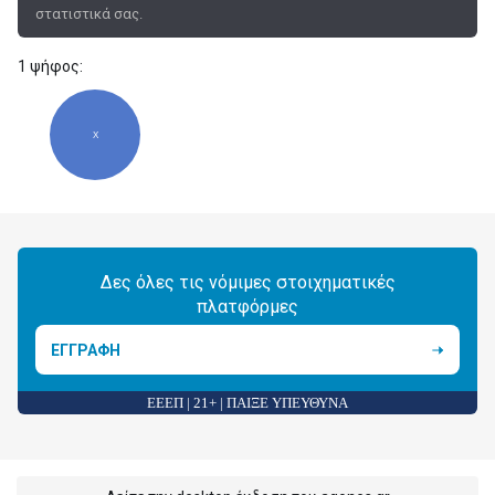
στατιστικά σας.
1 ψήφος:
X
Δες όλες τις νόμιμες στοιχηματικές
πλατφόρμες
ΕΓΓΡΑΦΗ
ΕΕΕΠ | 21+ | ΠΑΙΞΕ ΥΠΕΥΘΥΝΑ