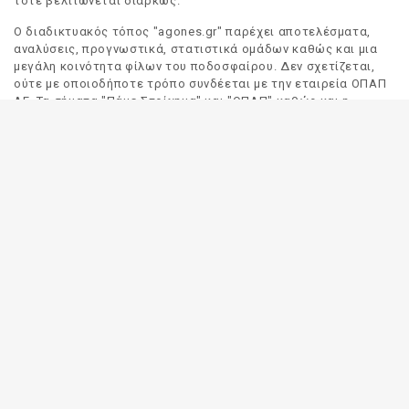
τότε βελτιώνεται διαρκώς.
Ο διαδικτυακός τόπος "agones.gr" παρέχει αποτελέσματα,
αναλύσεις, προγνωστικά, στατιστικά ομάδων καθώς και μια
μεγάλη κοινότητα φίλων του ποδοσφαίρου. Δεν σχετίζεται,
ούτε με οποιοδήποτε τρόπο συνδέεται με την εταιρεία ΟΠΑΠ
ΑΕ. Τα σήματα "Πάμε Στοίχημα" και "ΟΠΑΠ" καθώς και η
απόδοσή τους στα Αγγλικά, αποτελούν αποκλειστική
ιδιοκτησία της ΟΠΑΠ ΑΕ. Οποιαδήποτε αναφορά σε σήμα
τρίτου προσώπου γίνεται αποκλειστικά και μόνο για να
δηλωθεί ο προορισμός και η προέλευση του.
Το "agones.gr" είναι ενημερωτικός διαδικτυακός τόπος και
όλες οι πληροφορίες που αναρτώνται σε αυτόν έχουν ως
σκοπό την ενημέρωση του κοινού. Καταβάλουμε κάθε δυνατή
προσπάθεια έτσι ώστε οι πληροφορίες που δημοσιεύουμε να
είναι σωστές. Σε καμία περίπτωση δεν εγγυόμαστε την
ακρίβεια του περιεχομένου και για τον λόγο αυτό κάθε
χρήστης του παρόντος διαδικτυακού τόπου οφείλει να
ελέγχει στα πρακτορεία του ΟΠΑΠ για τυχόν αλλαγές σε
οποιαδήποτε αναρτηθείσα πληροφορία (π.χ. πρόγραμμα
αγώνων, αποδόσεις, αποτελέσματα κλπ).
Οι αποδόσεις παρέχονται για αποκλειστικά ενημερωτικούς
σκοπούς.