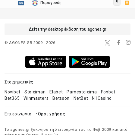
0
Παραγουάη
U
Δείτε την desktop έκδοση του agones.gr
© AGONES.GR 2009 - 2026
Στοιχηματικές
Novibet
Stoiximan
Elabet
Pamestoixima
Fonbet
Bet365
Winmasters
Betsson
NetBet
N1Casino
Επικοινωνία
•
Όροι χρήσης
Το agones.gr ξεκίνησε τη λειτουργία του το Φεβ 2009 και από