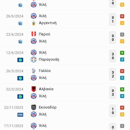
0
Χιλή
U
Χιλή
26/6/2024
H
0
1
Αργεντινή
U
Περού
22/6/2024
I
0
0
Χιλή
U
Χιλή
12/6/2024
N
3
0
Παραγουάη
O
Γαλλία
26/3/2024
H
3
2
Χιλή
O
Αλβανία
22/3/2024
N
0
3
Χιλή
O
Εκουαδόρ
22/11/2023
H
1
0
Χιλή
U
Χιλή
17/11/2023
I
0