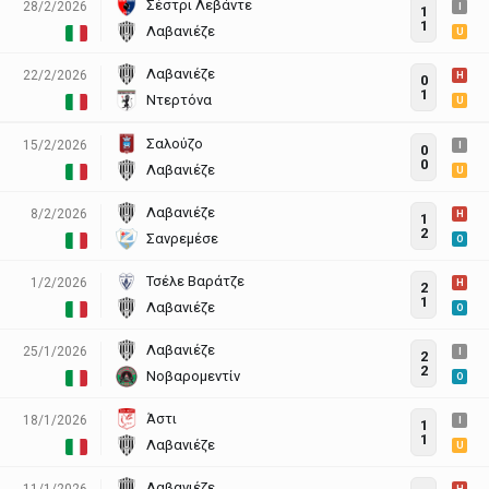
Σέστρι Λεβάντε
28/2/2026
I
1
1
Λαβανιέζε
U
Λαβανιέζε
22/2/2026
H
0
1
Ντερτόνα
U
Σαλούζο
15/2/2026
I
0
0
Λαβανιέζε
U
Λαβανιέζε
8/2/2026
H
1
2
Σανρεμέσε
O
Τσέλε Βαράτζε
1/2/2026
H
2
1
Λαβανιέζε
O
Λαβανιέζε
25/1/2026
I
2
2
Νοβαρομεντίν
O
Άστι
18/1/2026
I
1
1
Λαβανιέζε
U
Λαβανιέζε
11/1/2026