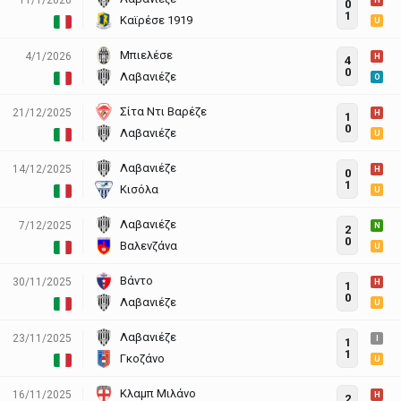
H
0
1
Καϊρέσε 1919
U
Μπιελέσε
4/1/2026
H
4
0
Λαβανιέζε
O
Σίτα Ντι Βαρέζε
21/12/2025
H
1
0
Λαβανιέζε
U
Λαβανιέζε
14/12/2025
H
0
1
Κισόλα
U
Λαβανιέζε
7/12/2025
N
2
0
Βαλενζάνα
U
Βάντο
30/11/2025
H
1
0
Λαβανιέζε
U
Λαβανιέζε
23/11/2025
I
1
1
Γκοζάνο
U
Κλαμπ Μιλάνο
16/11/2025
H
2