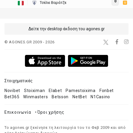
0
Τσέλε Βαράτζε
U
Δείτε την desktop έκδοση του agones.gr
© AGONES.GR 2009 - 2026
Στοιχηματικές
Novibet
Stoiximan
Elabet
Pamestoixima
Fonbet
Bet365
Winmasters
Betsson
NetBet
N1Casino
Επικοινωνία
•
Όροι χρήσης
Το agones.gr ξεκίνησε τη λειτουργία του το Φεβ 2009 και από