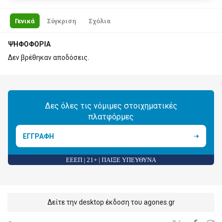
Γενικά
Σύγκριση
Σχόλια
ΨΗΦΟΦΟΡΙΑ
Δεν βρέθηκαν αποδόσεις.
Δες όλες τις νόμιμες στοιχηματικές
πλατφόρμες
ΕΓΓΡΑΦΗ
ΕΕΕΠ | 21+ | ΠΑΙΞΕ ΥΠΕΥΘΥΝΑ
Δείτε την desktop έκδοση του agones.gr