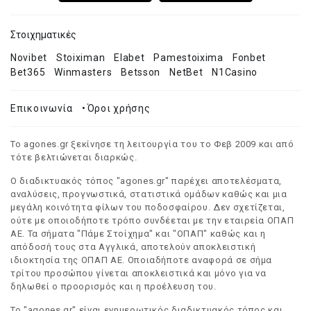
Στοιχηματικές
Novibet
Stoiximan
Elabet
Pamestoixima
Fonbet
Bet365
Winmasters
Betsson
NetBet
N1Casino
Επικοινωνία
•
Όροι χρήσης
Το agones.gr ξεκίνησε τη λειτουργία του το Φεβ 2009 και από
τότε βελτιώνεται διαρκώς.
Ο διαδικτυακός τόπος "agones.gr" παρέχει αποτελέσματα,
αναλύσεις, προγνωστικά, στατιστικά ομάδων καθώς και μια
μεγάλη κοινότητα φίλων του ποδοσφαίρου. Δεν σχετίζεται,
ούτε με οποιοδήποτε τρόπο συνδέεται με την εταιρεία ΟΠΑΠ
ΑΕ. Τα σήματα "Πάμε Στοίχημα" και "ΟΠΑΠ" καθώς και η
απόδοσή τους στα Αγγλικά, αποτελούν αποκλειστική
ιδιοκτησία της ΟΠΑΠ ΑΕ. Οποιαδήποτε αναφορά σε σήμα
τρίτου προσώπου γίνεται αποκλειστικά και μόνο για να
δηλωθεί ο προορισμός και η προέλευση του.
Το "agones.gr" είναι ενημερωτικός διαδικτυακός τόπος και