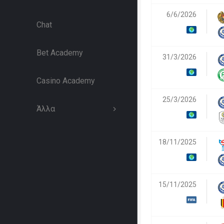
6/6/2026
Chat
Bet Academy
31/3/2026
Casino Academy
25/3/2026
Άλλα
18/11/2025
15/11/2025