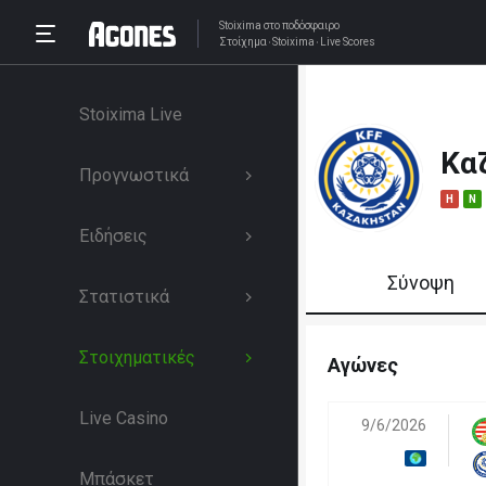
Stoixima
στο ποδόσφαιρο
Στοίχημα
Stoixima
Live Scores
Stoixima Live
Κα
Προγνωστικά
H
N
Ειδήσεις
Σύνοψη
Στατιστικά
Στοιχηματικές
Αγώνες
Live Casino
9/6/2026
Μπάσκετ