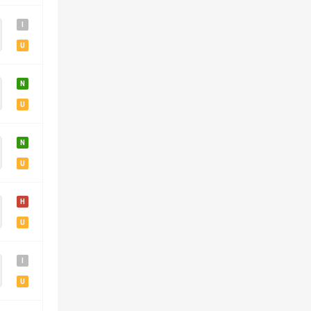
I
U
N
U
N
U
H
U
I
U