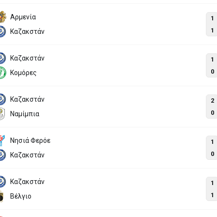
Αρμενία
1
1
Καζακστάν
Καζακστάν
1
0
Κομόρες
Καζακστάν
2
0
Ναμίμπια
Νησιά Φερόε
1
0
Καζακστάν
Καζακστάν
1
1
Βέλγιο