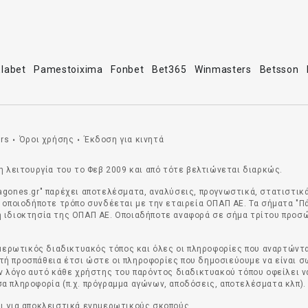
Elabet
Pamestoixima
Fonbet
Bet365
Winmasters
Betsson
rs
Όροι χρήσης
Έκδοση για κινητά
•
•
η λειτουργία του το Φεβ 2009 και από τότε βελτιώνεται διαρκώς.
agones.gr" παρέχει αποτελέσματα, αναλύσεις, προγνωστικά, στατιστικ
ε οποιοδήποτε τρόπο συνδέεται με την εταιρεία ΟΠΑΠ ΑΕ. Τα σήματα "Π
 ιδιοκτησία της ΟΠΑΠ ΑΕ. Οποιαδήποτε αναφορά σε σήμα τρίτου προσώπ
νημερωτικός διαδικτυακός τόπος και όλες οι πληροφορίες που αναρτώντ
ή προσπάθεια έτσι ώστε οι πληροφορίες που δημοσιεύουμε να είναι σ
ον λόγο αυτό κάθε χρήστης του παρόντος διαδικτυακού τόπου οφείλει 
α πληροφορία (π.χ. πρόγραμμα αγώνων, αποδόσεις, αποτελέσματα κλπ).
ι για αποκλειστικά ενημερωτικούς σκοπούς.