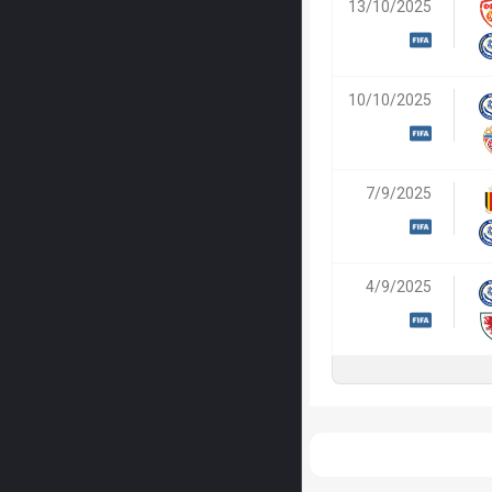
13/10/2025
10/10/2025
7/9/2025
4/9/2025