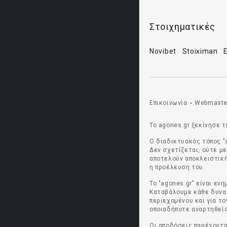
Στοιχηματικές
Novibet
Stoiximan
Επικοινωνία
Webmaste
•
Το agones.gr ξεκίνησε τ
Ο διαδικτυακός τόπος "
Δεν σχετίζεται, ούτε μ
αποτελούν αποκλειστική
η προέλευση του.
Το "agones.gr" είναι ε
Καταβάλουμε κάθε δυνατ
περιεχομένου και για τ
οποιαδήποτε αναρτηθείσ
Οι αποδόσεις παρέχοντα