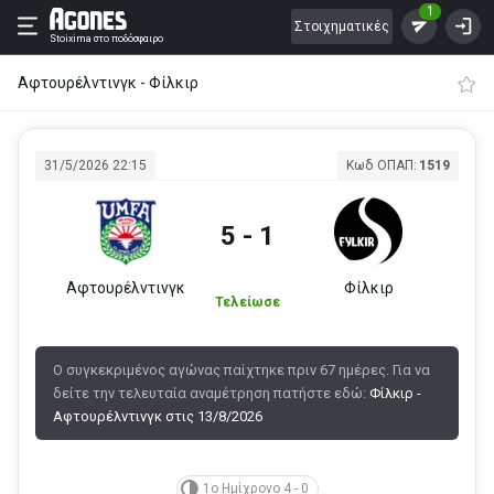
1
Στοιχηματικές
Stoixima
στο ποδόσφαιρο
Αφτουρέλντινγκ - Φίλκιρ
31/5/2026 22:15
Κωδ ΟΠΑΠ:
1519
5 - 1
Αφτουρέλντινγκ
Φίλκιρ
Τελείωσε
Ο συγκεκριμένος αγώνας παίχτηκε πριν 67 ημέρες. Για να
δείτε την τελευταία αναμέτρηση πατήστε εδώ:
Φίλκιρ -
Αφτουρέλντινγκ στις 13/8/2026
1ο Ημίχρονο 4 - 0