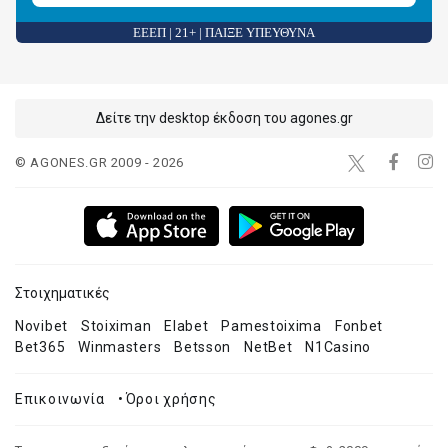
ΕΕΕΠ | 21+ | ΠΑΙΞΕ ΥΠΕΥΘΥΝΑ
Δείτε την desktop έκδοση του agones.gr
© AGONES.GR 2009 - 2026
Στοιχηματικές
Novibet
Stoiximan
Elabet
Pamestoixima
Fonbet
Bet365
Winmasters
Betsson
NetBet
N1Casino
Επικοινωνία
•
Όροι χρήσης