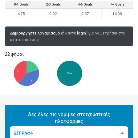
0-1 Goals
2-3 Goals
4-6 Goals
7+ Goals
4.75
2.02
2.37
14.00
Δημιουργήστε λογαριασμό
(ή κάντε
login
) για να μετρήσει στα
στατιστικά σας.
22 ψήφοι:
1
2
Over
X
Δες όλες τις νόμιμες στοιχηματικές
πλατφόρμες
ΕΓΓΡΑΦΗ