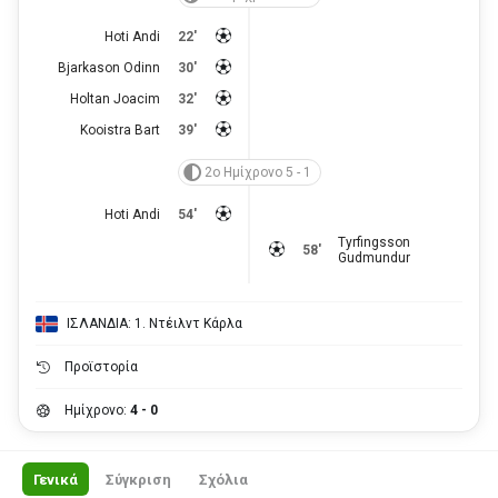
Hoti Andi
22'
Bjarkason Odinn
30'
Holtan Joacim
32'
Kooistra Bart
39'
2ο Ημίχρονο 5 - 1
Hoti Andi
54'
Tyrfingsson
58'
Gudmundur
ΙΣΛΑΝΔΙΑ: 1. Ντέιλντ Κάρλα
Προϊστορία
Ημίχρονο:
4 - 0
Γενικά
Σύγκριση
Σχόλια