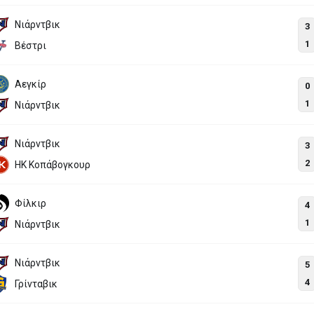
Νιάρντβικ
3
1
Βέστρι
Αεγκίρ
0
1
Νιάρντβικ
Νιάρντβικ
3
2
HK Κοπάβογκουρ
Φίλκιρ
4
1
Νιάρντβικ
Νιάρντβικ
5
4
Γρίνταβικ