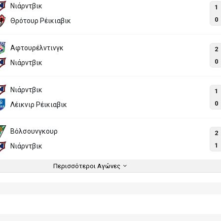
Νιάρντβικ
1
0
Θρότουρ Ρέικιαβικ
Αφτουρέλντινγκ
2
0
Νιάρντβικ
Νιάρντβικ
1
0
Λέικνιρ Ρέικιαβικ
Βόλσουνγκουρ
2
1
Νιάρντβικ
Περισσότεροι Αγώνες