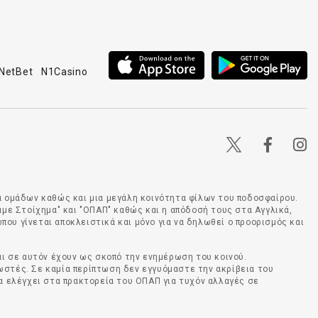
NetBet
N1Casino
ά ομάδων καθώς και μια μεγάλη κοινότητα φίλων του ποδοσφαίρου.
άμε Στοίχημα" και "ΟΠΑΠ" καθώς και η απόδοσή τους στα Αγγλικά,
ου γίνεται αποκλειστικά και μόνο για να δηλωθεί ο προορισμός και
αι σε αυτόν έχουν ως σκοπό την ενημέρωση του κοινού.
ωστές. Σε καμία περίπτωση δεν εγγυόμαστε την ακρίβεια του
να ελέγχει στα πρακτορεία του ΟΠΑΠ για τυχόν αλλαγές σε