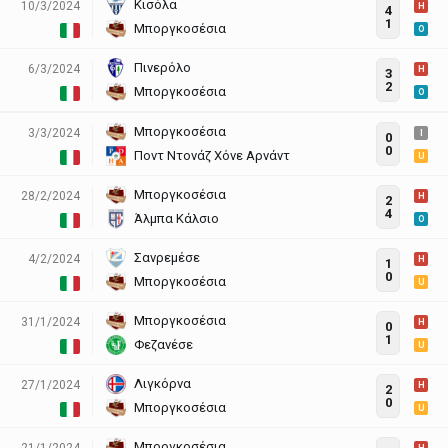
Κισόλα
10/3/2024
H
4
1
Μποργκοσέσια
O
Πινερόλο
6/3/2024
H
3
2
Μποργκοσέσια
O
Μποργκοσέσια
3/3/2024
I
0
0
Ποντ Ντονάζ Χόνε Αρνάντ
U
Μποργκοσέσια
28/2/2024
H
2
4
Άλμπα Κάλσιο
O
Σανρεμέσε
4/2/2024
H
1
0
Μποργκοσέσια
U
Μποργκοσέσια
31/1/2024
H
0
1
Φεζανέσε
U
Λιγκόρνα
27/1/2024
H
2
0
Μποργκοσέσια
U
Μποργκοσέσια
21/1/2024