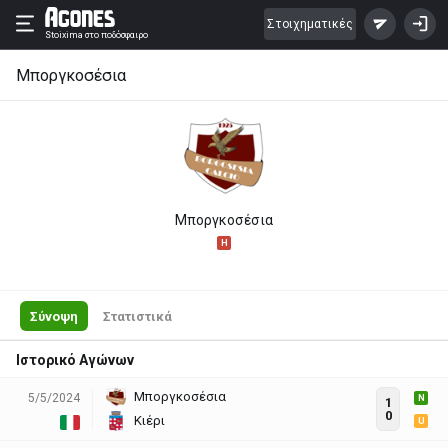
Στοιχηματικές
Stoixima
στο ποδόσφαιρο
Μποργκοσέσια
Μποργκοσέσια
H
Σύνοψη
Στατιστικά
Ιστορικό Αγώνων
Μποργκοσέσια
5/5/2024
N
1
0
Κιέρι
U