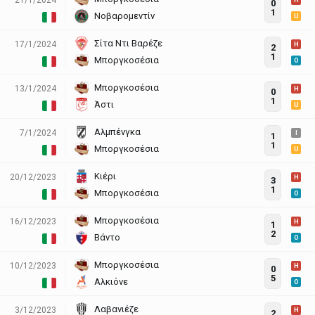
H
0
1
Νοβαρομεντίν
U
Σίτα Ντι Βαρέζε
17/1/2024
H
2
1
Μποργκοσέσια
O
Μποργκοσέσια
13/1/2024
H
0
1
Άστι
U
Αλμπένγκα
7/1/2024
I
1
1
Μποργκοσέσια
U
Κιέρι
20/12/2023
H
3
1
Μποργκοσέσια
O
Μποργκοσέσια
16/12/2023
H
1
2
Βάντο
O
Μποργκοσέσια
10/12/2023
H
0
5
Αλκιόνε
O
Λαβανιέζε
3/12/2023
H
2