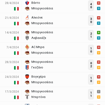
Βάντο
28/4/2024
H
4
0
Μποργκοσέσια
O
Αλκιόνε
21/4/2024
H
3
0
Μποργκοσέσια
O
Μποργκοσέσια
14/4/2024
N
2
1
Λαβανιέζε
O
AC Μπρα
7/4/2024
H
1
0
Μποργκοσέσια
U
Μποργκοσέσια
28/3/2024
H
0
2
Γκοζάνο
U
Βογκχέρα
24/3/2024
H
1
0
Μποργκοσέσια
U
Μποργκοσέσια
17/3/2024
I
1
1
Ντερτόνα
U