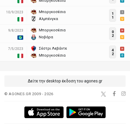
Μποργκοσέσια
O
Μποργκοσέσια
10/9/2023
I
1
1
Αλμπένγκα
U
Μποργκοσέσια
9/8/2023
H
0
2
Νοβάρα
U
Σέστρι Λεβάντε
7/5/2023
H
4
2
Μποργκοσέσια
O
Δείτε την desktop έκδοση του agones.gr
© AGONES.GR 2009 - 2026