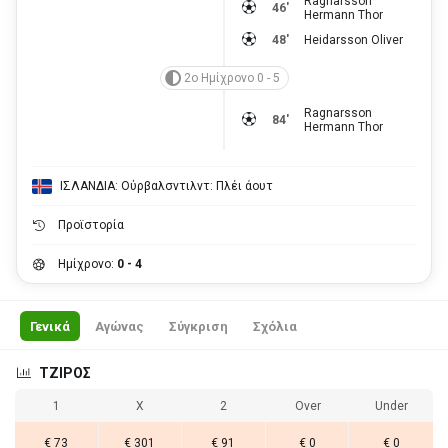
Ragnarsson
46'
Hermann Thor
48'
Heidarsson Oliver
2ο Ημίχρονο 0 - 5
Ragnarsson
84'
Hermann Thor
ΙΣΛΑΝΔΙΑ: Ούρβαλσντιλντ: Πλέι άουτ
Προϊστορία
Ημίχρονο:
0 - 4
Γενικά
Αγώνας
Σύγκριση
Σχόλια
ΤΖΙΡΟΣ
1
X
2
Over
Under
€ 73
€ 301
€ 91
€ 0
€ 0