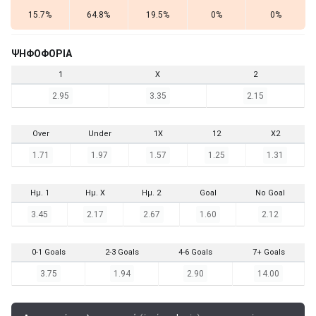
15.7%
64.8%
19.5%
0%
0%
ΨΗΦΟΦΟΡΙΑ
1
X
2
2.95
3.35
2.15
Over
Under
1X
12
X2
1.71
1.97
1.57
1.25
1.31
Ημ. 1
Ημ. X
Ημ. 2
Goal
No Goal
3.45
2.17
2.67
1.60
2.12
0-1 Goals
2-3 Goals
4-6 Goals
7+ Goals
3.75
1.94
2.90
14.00