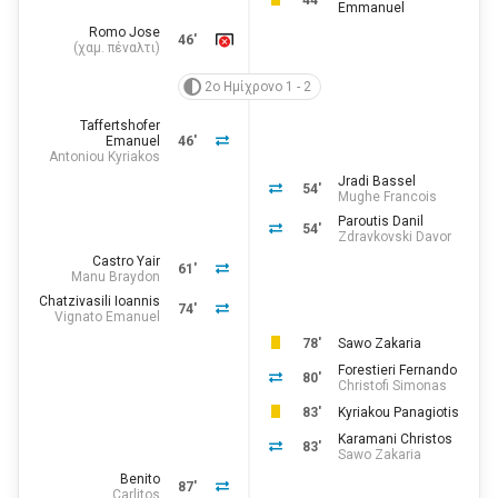
44'
Emmanuel
Romo Jose
46'
(χαμ. πέναλτι)
2ο Ημίχρονο 1 - 2
Taffertshofer
Emanuel
46'
Antoniou Kyriakos
Jradi Bassel
54'
Mughe Francois
Paroutis Danil
54'
Zdravkovski Davor
Castro Yair
61'
Manu Braydon
Chatzivasili Ioannis
74'
Vignato Emanuel
78'
Sawo Zakaria
Forestieri Fernando
80'
Christofi Simonas
83'
Kyriakou Panagiotis
Karamani Christos
83'
Sawo Zakaria
Benito
87'
Carlitos