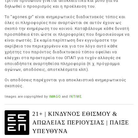
τρίτου προσώπου γίνεται αποκλειστικά και μόνο για να
δηλωθεί ο προορισμός και η προέλευση του.
Το "agones.gr" είναι ενημερωτικός διαδικτυακός τόπος και
όλες οι πληροφορίες που αναρτώνται σε αυτόν έχουν ως
σκοπό την ενημέρωση του κοινού. Καταβάλουμε κάθε δυνατή
προσπάθεια έτσι ώστε οι πληροφορίες που δημοσιεύουμε να
είναι σωστές. Σε καμία περίπτωση δεν εγγυόμαστε την
ακρίβεια του περιεχομένου και για τον λόγο αυτό κάθε
χρήστης του παρόντος διαδικτυακού τόπου οφείλει να
ελέγχει στα πρακτορεία του ΟΠΑΠ για τυχόν αλλαγές σε
οποιαδήποτε αναρτηθείσα πληροφορία (π.χ. πρόγραμμα
αγώνων, αποδόσεις, αποτελέσματα κλπ).
Οι αποδόσεις παρέχονται για αποκλειστικά ενημερωτικούς
σκοπούς.
Images are copyrighted by
IMAGO
and
INTIME
.
21+ | ΚΙΝΔΥΝΟΣ ΕΘΙΣΜΟΥ &
ΑΠΩΛΕΙΑΣ ΠΕΡΙΟΥΣΙΑΣ | ΠΑΙΞΕ
ΥΠΕΥΘΥΝΑ