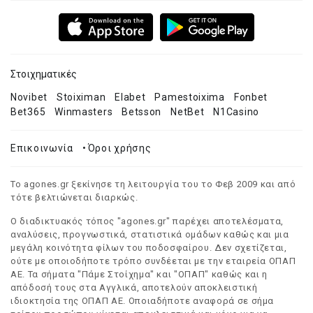
Στοιχηματικές
Novibet
Stoiximan
Elabet
Pamestoixima
Fonbet
Bet365
Winmasters
Betsson
NetBet
N1Casino
Επικοινωνία
•
Όροι χρήσης
Το agones.gr ξεκίνησε τη λειτουργία του το Φεβ 2009 και από
τότε βελτιώνεται διαρκώς.
Ο διαδικτυακός τόπος "agones.gr" παρέχει αποτελέσματα,
αναλύσεις, προγνωστικά, στατιστικά ομάδων καθώς και μια
μεγάλη κοινότητα φίλων του ποδοσφαίρου. Δεν σχετίζεται,
ούτε με οποιοδήποτε τρόπο συνδέεται με την εταιρεία ΟΠΑΠ
ΑΕ. Τα σήματα "Πάμε Στοίχημα" και "ΟΠΑΠ" καθώς και η
απόδοσή τους στα Αγγλικά, αποτελούν αποκλειστική
ιδιοκτησία της ΟΠΑΠ ΑΕ. Οποιαδήποτε αναφορά σε σήμα