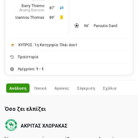
Barry Thierno
87'
Anang Benson
Ioannou Thomas
89'
96'
Paroutis Danil
ΚΥΠΡΟΣ: 1η Κατηγορία: Πλέι άουτ
Προϊστορία
Ημίχρονο:
1 - 1
Ανάλυση
Γενικά
Αγώνας
Σύγκριση
Σχόλια
Όσο ζει ελπίζει
ΑΚΡΙΤΑΣ ΧΛΩΡΑΚΑΣ