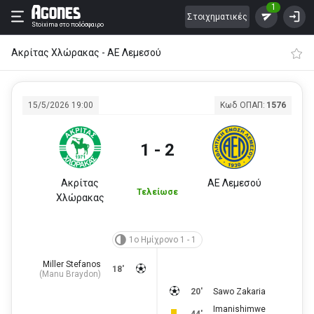
1
Στοιχηματικές
Stoixima
στο ποδόσφαιρο
Ακρίτας Χλώρακας - ΑΕ Λεμεσού
15/5/2026 19:00
Κωδ ΟΠΑΠ:
1576
1 - 2
Ακρίτας
ΑΕ Λεμεσού
Τελείωσε
Χλώρακας
1ο Ημίχρονο 1 - 1
Miller Stefanos
18'
(
Manu Braydon
)
20'
Sawo Zakaria
Imanishimwe