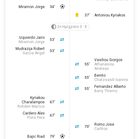
Miramon Jorge
34'
37'
Antoniou Kyriakos
2ο Ημίχρονο 3 - 0
Izquierdo Jairo
53'
Miramon Jorge
Mudrazija Robert
53'
Garcia Angel
Vasiliou Giorgos
55'
Athanasiou
Andreas
Benito
55'
Chatzivasili Ioannis
Fernandez Alberto
55'
Barry Thierno
Kyriakou
Charalampos
67'
Rohden Marcus
Cardero Alex
67'
Pons Pere
Romo Jose
70'
Carlitos
Bajic Riad
79'