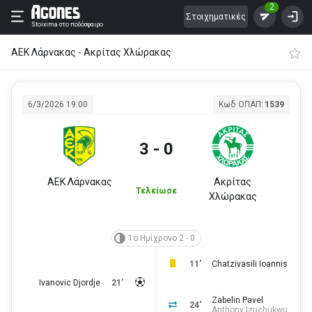
2
Στοιχηματικές
Stoixima
στο ποδόσφαιρο
ΑΕΚ Λάρνακας - Ακρίτας Χλώρακας
6/3/2026 19:00
Κωδ ΟΠΑΠ:
1539
3 - 0
ΑΕΚ Λάρνακας
Ακρίτας
Τελείωσε
Χλώρακας
1ο Ημίχρονο 2 - 0
11'
Chatzivasili Ioannis
Ivanovic Djordje
21'
Zabelin Pavel
24'
Anthony Izuchukwu