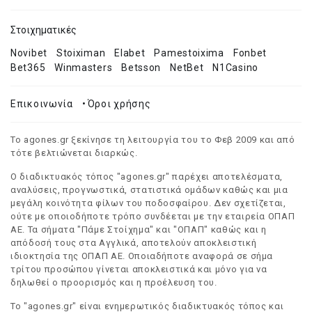
Στοιχηματικές
Novibet
Stoiximan
Elabet
Pamestoixima
Fonbet
Bet365
Winmasters
Betsson
NetBet
N1Casino
Επικοινωνία
•
Όροι χρήσης
Το agones.gr ξεκίνησε τη λειτουργία του το Φεβ 2009 και από
τότε βελτιώνεται διαρκώς.
Ο διαδικτυακός τόπος "agones.gr" παρέχει αποτελέσματα,
αναλύσεις, προγνωστικά, στατιστικά ομάδων καθώς και μια
μεγάλη κοινότητα φίλων του ποδοσφαίρου. Δεν σχετίζεται,
ούτε με οποιοδήποτε τρόπο συνδέεται με την εταιρεία ΟΠΑΠ
ΑΕ. Τα σήματα "Πάμε Στοίχημα" και "ΟΠΑΠ" καθώς και η
απόδοσή τους στα Αγγλικά, αποτελούν αποκλειστική
ιδιοκτησία της ΟΠΑΠ ΑΕ. Οποιαδήποτε αναφορά σε σήμα
τρίτου προσώπου γίνεται αποκλειστικά και μόνο για να
δηλωθεί ο προορισμός και η προέλευση του.
Το "agones.gr" είναι ενημερωτικός διαδικτυακός τόπος και