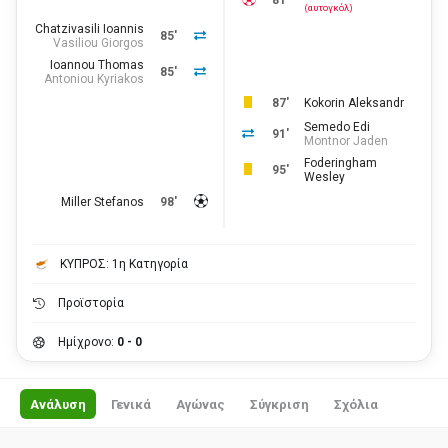
81'
(αυτογκόλ)
Chatzivasili Ioannis
85'
Vasiliou Giorgos
Ioannou Thomas
85'
Antoniou Kyriakos
87'
Kokorin Aleksandr
Semedo Edi
91'
Montnor Jaden
Foderingham
95'
Wesley
Miller Stefanos
98'
ΚΥΠΡΟΣ: 1η Κατηγορία
Προϊστορία
Ημίχρονο:
0 - 0
Ανάλυση
Γενικά
Αγώνας
Σύγκριση
Σχόλια