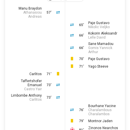
Manu Braydon
Athanasiou
57'
Andreas
Paje Gustavo
65'
Nikolic Veljko
Kokorin Aleksandr
66'
Lelle David
Sane Mamadou
66'
Gomis Yannick
Arthur
70'
Paje Gustavo
71'
Yago Steeve
Carlitos
71'
Taffertshofer
Emanuel
73'
Castro Yair
Limbombe Anthony
73'
Carlitos
Bourhane Yacine
76'
Charalambous
Charalambos
79'
Montnor Jaden
Zinonos Nearchos