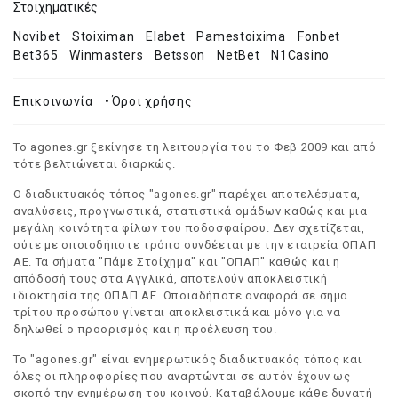
Στοιχηματικές
Novibet
Stoiximan
Elabet
Pamestoixima
Fonbet
Bet365
Winmasters
Betsson
NetBet
N1Casino
Επικοινωνία
•
Όροι χρήσης
Το agones.gr ξεκίνησε τη λειτουργία του το Φεβ 2009 και από
τότε βελτιώνεται διαρκώς.
Ο διαδικτυακός τόπος "agones.gr" παρέχει αποτελέσματα,
αναλύσεις, προγνωστικά, στατιστικά ομάδων καθώς και μια
μεγάλη κοινότητα φίλων του ποδοσφαίρου. Δεν σχετίζεται,
ούτε με οποιοδήποτε τρόπο συνδέεται με την εταιρεία ΟΠΑΠ
ΑΕ. Τα σήματα "Πάμε Στοίχημα" και "ΟΠΑΠ" καθώς και η
απόδοσή τους στα Αγγλικά, αποτελούν αποκλειστική
ιδιοκτησία της ΟΠΑΠ ΑΕ. Οποιαδήποτε αναφορά σε σήμα
τρίτου προσώπου γίνεται αποκλειστικά και μόνο για να
δηλωθεί ο προορισμός και η προέλευση του.
Το "agones.gr" είναι ενημερωτικός διαδικτυακός τόπος και
όλες οι πληροφορίες που αναρτώνται σε αυτόν έχουν ως
σκοπό την ενημέρωση του κοινού. Καταβάλουμε κάθε δυνατή