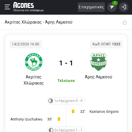
1
Στοιχηματικές
Stoixima
στο ποδόσφαιρο
Ακρίτας Χλώρακας - Άρης Λεμεσού
14/2/2026 16:00
Κωδ ΟΠΑΠ:
1523
1 - 1
Ακρίτας
Άρης Λεμεσού
Τελείωσε
Χλώρακας
1ο Ημίχρονο 0 - 0
22'
Kastanos Grigoris
Anthony Izuchukwu
35'
2ο Ημίχρονο 1 - 1