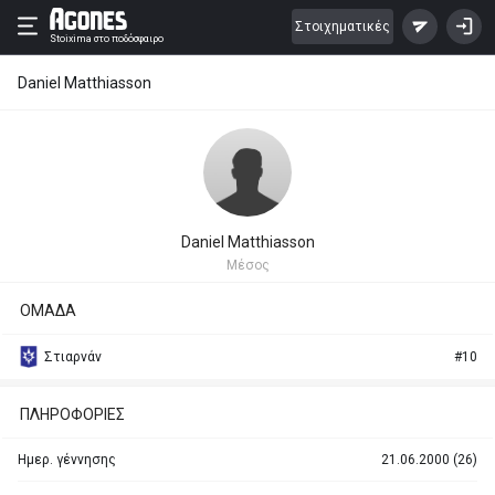
Στοιχηματικές
Stoixima
στο ποδόσφαιρο
Daniel Matthiasson
Daniel Matthiasson
Mέσος
ΟΜΑΔΑ
Στιαρνάν
#10
ΠΛΗΡΟΦΟΡΙΕΣ
Ημερ. γέννησης
21.06.2000 (26)