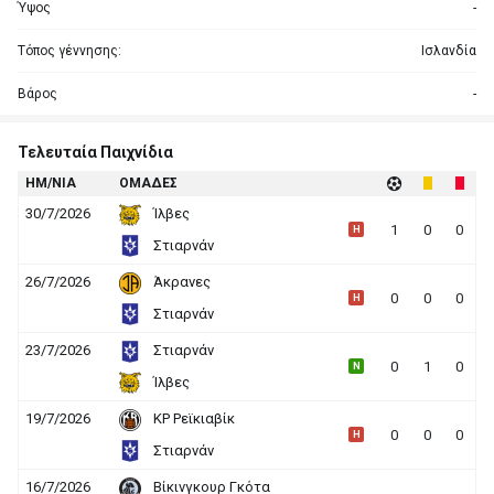
Ύψος
-
Τόπος γέννησης:
Ισλανδία
Βάρος
-
Τελευταία Παιχνίδια
HΜ/ΝΙΑ
ΟΜΑΔΕΣ
30/7/2026
Ίλβες
1
0
0
H
Στιαρνάν
26/7/2026
Άκρανες
0
0
0
H
Στιαρνάν
23/7/2026
Στιαρνάν
0
1
0
N
Ίλβες
19/7/2026
ΚΡ Ρεϊκιαβίκ
0
0
0
H
Στιαρνάν
16/7/2026
Βίκινγκουρ Γκότα