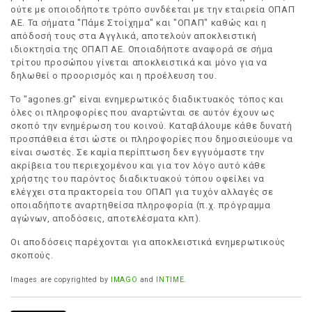
ούτε με οποιοδήποτε τρόπο συνδέεται με την εταιρεία ΟΠΑΠ
ΑΕ. Τα σήματα "Πάμε Στοίχημα" και "ΟΠΑΠ" καθώς και η
απόδοσή τους στα Αγγλικά, αποτελούν αποκλειστική
ιδιοκτησία της ΟΠΑΠ ΑΕ. Οποιαδήποτε αναφορά σε σήμα
τρίτου προσώπου γίνεται αποκλειστικά και μόνο για να
δηλωθεί ο προορισμός και η προέλευση του.
Το "agones.gr" είναι ενημερωτικός διαδικτυακός τόπος και
όλες οι πληροφορίες που αναρτώνται σε αυτόν έχουν ως
σκοπό την ενημέρωση του κοινού. Καταβάλουμε κάθε δυνατή
προσπάθεια έτσι ώστε οι πληροφορίες που δημοσιεύουμε να
είναι σωστές. Σε καμία περίπτωση δεν εγγυόμαστε την
ακρίβεια του περιεχομένου και για τον λόγο αυτό κάθε
χρήστης του παρόντος διαδικτυακού τόπου οφείλει να
ελέγχει στα πρακτορεία του ΟΠΑΠ για τυχόν αλλαγές σε
οποιαδήποτε αναρτηθείσα πληροφορία (π.χ. πρόγραμμα
αγώνων, αποδόσεις, αποτελέσματα κλπ).
Οι αποδόσεις παρέχονται για αποκλειστικά ενημερωτικούς
σκοπούς.
Images are copyrighted by
IMAGO
and
INTIME
.