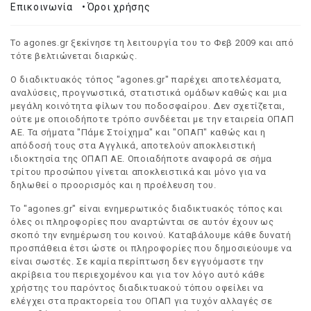
Επικοινωνία
•
Όροι χρήσης
Το agones.gr ξεκίνησε τη λειτουργία του το Φεβ 2009 και από
τότε βελτιώνεται διαρκώς.
Ο διαδικτυακός τόπος "agones.gr" παρέχει αποτελέσματα,
αναλύσεις, προγνωστικά, στατιστικά ομάδων καθώς και μια
μεγάλη κοινότητα φίλων του ποδοσφαίρου. Δεν σχετίζεται,
ούτε με οποιοδήποτε τρόπο συνδέεται με την εταιρεία ΟΠΑΠ
ΑΕ. Τα σήματα "Πάμε Στοίχημα" και "ΟΠΑΠ" καθώς και η
απόδοσή τους στα Αγγλικά, αποτελούν αποκλειστική
ιδιοκτησία της ΟΠΑΠ ΑΕ. Οποιαδήποτε αναφορά σε σήμα
τρίτου προσώπου γίνεται αποκλειστικά και μόνο για να
δηλωθεί ο προορισμός και η προέλευση του.
Το "agones.gr" είναι ενημερωτικός διαδικτυακός τόπος και
όλες οι πληροφορίες που αναρτώνται σε αυτόν έχουν ως
σκοπό την ενημέρωση του κοινού. Καταβάλουμε κάθε δυνατή
προσπάθεια έτσι ώστε οι πληροφορίες που δημοσιεύουμε να
είναι σωστές. Σε καμία περίπτωση δεν εγγυόμαστε την
ακρίβεια του περιεχομένου και για τον λόγο αυτό κάθε
χρήστης του παρόντος διαδικτυακού τόπου οφείλει να
ελέγχει στα πρακτορεία του ΟΠΑΠ για τυχόν αλλαγές σε