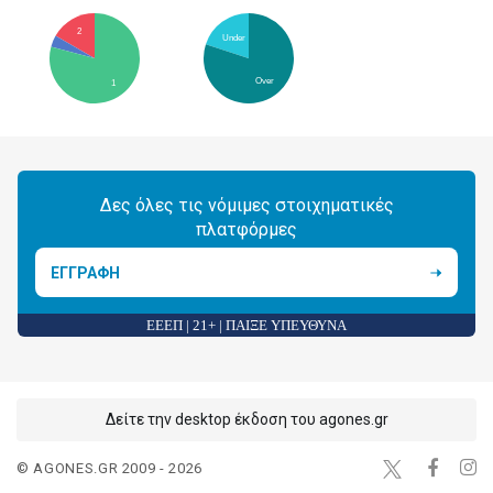
2
Under
Over
1
Δες όλες τις νόμιμες στοιχηματικές
πλατφόρμες
ΕΓΓΡΑΦΗ
ΕΕΕΠ | 21+ | ΠΑΙΞΕ ΥΠΕΥΘΥΝΑ
Δείτε την desktop έκδοση του agones.gr
© AGONES.GR 2009 - 2026