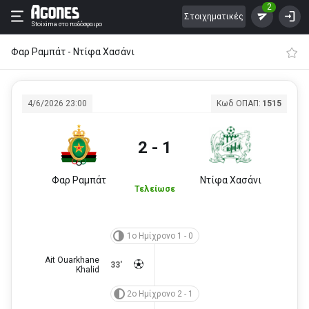
2
Στοιχηματικές
Stoixima
στο ποδόσφαιρο
Φαρ Ραμπάτ - Ντίφα Χασάνι
4/6/2026 23:00
Κωδ ΟΠΑΠ:
1515
2 - 1
Φαρ Ραμπάτ
Ντίφα Χασάνι
Τελείωσε
1ο Ημίχρονο 1 - 0
Ait Ouarkhane
33'
Khalid
2ο Ημίχρονο 2 - 1