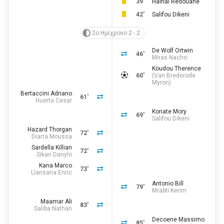
39'
Halhal Redouane
42'
Salifou Dikeni
2ο Ημίχρονο 2 - 2
De Wolf Ortwin
46'
Miras Nacho
Koudou Therence
60'
(
Van Brederode
Myron
)
Bertaccini Adriano
61'
Huerta Cesar
Konate Mory
69'
Salifou Dikeni
Hazard Thorgan
72'
Diarra Moussa
Sardella Killian
72'
Sikan Danylo
Kana Marco
73'
Llansana Enric
Antonio Bill
79'
Mrabti Kerim
Maamar Ali
83'
Saliba Nathan
Decoene Massimo
85'