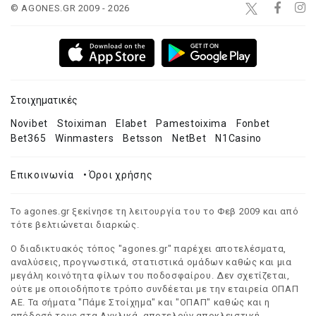
© AGONES.GR 2009 - 2026
Στοιχηματικές
Novibet
Stoiximan
Elabet
Pamestoixima
Fonbet
Bet365
Winmasters
Betsson
NetBet
N1Casino
Επικοινωνία
•
Όροι χρήσης
Το agones.gr ξεκίνησε τη λειτουργία του το Φεβ 2009 και από
τότε βελτιώνεται διαρκώς.
Ο διαδικτυακός τόπος "agones.gr" παρέχει αποτελέσματα,
αναλύσεις, προγνωστικά, στατιστικά ομάδων καθώς και μια
μεγάλη κοινότητα φίλων του ποδοσφαίρου. Δεν σχετίζεται,
ούτε με οποιοδήποτε τρόπο συνδέεται με την εταιρεία ΟΠΑΠ
ΑΕ. Τα σήματα "Πάμε Στοίχημα" και "ΟΠΑΠ" καθώς και η
απόδοσή τους στα Αγγλικά, αποτελούν αποκλειστική