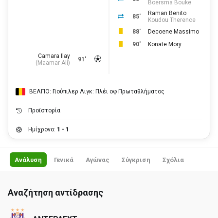
Boersma Bouke
Raman Benito
85'
Koudou Therence
88'
Decoene Massimo
90'
Konate Mory
Camara Ilay
91'
(
Maamar Ali
)
ΒΕΛΓΙΟ: Γιούπιλερ Λιγκ: Πλέι οφ Πρωταθλήματος
Προϊστορία
Ημίχρονο:
1 - 1
Ανάλυση
Γενικά
Αγώνας
Σύγκριση
Σχόλια
Αναζήτηση αντίδρασης