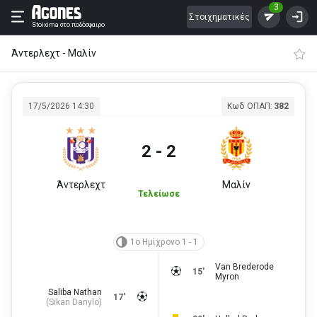
3
Στοιχηματικές
Stoixima
στο ποδόσφαιρο
Άντερλεχτ - Μαλίν
17/5/2026 14:30
Κωδ ΟΠΑΠ:
382
2 - 2
Άντερλεχτ
Μαλίν
Τελείωσε
1ο Ημίχρονο 1 - 1
Van Brederode
15'
Myron
Saliba Nathan
17'
(
Sikan Danylo
)