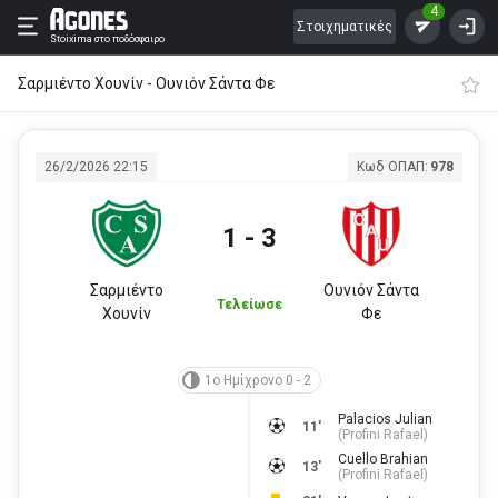
4
Στοιχηματικές
Stoixima
στο ποδόσφαιρο
Σαρμιέντο Χουνίν - Ουνιόν Σάντα Φε
26/2/2026 22:15
Κωδ ΟΠΑΠ:
978
1 - 3
Σαρμιέντο
Ουνιόν Σάντα
Τελείωσε
Χουνίν
Φε
1ο Ημίχρονο 0 - 2
Palacios Julian
11'
(
Profini Rafael
)
Cuello Brahian
13'
(
Profini Rafael
)