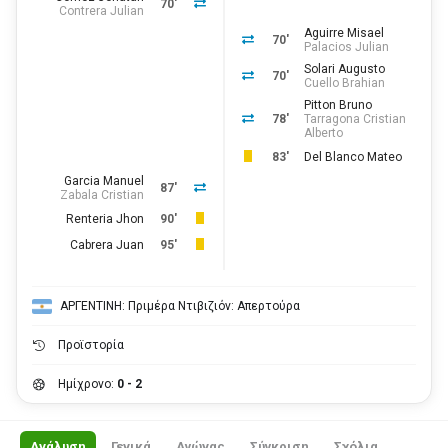
70'
Contrera Julian
Aguirre Misael
70'
Palacios Julian
Solari Augusto
70'
Cuello Brahian
Pitton Bruno
78'
Tarragona Cristian
Alberto
83'
Del Blanco Mateo
Garcia Manuel
87'
Zabala Cristian
Renteria Jhon
90'
Cabrera Juan
95'
ΑΡΓΕΝΤΙΝΗ: Πριμέρα Ντιβιζιόν: Απερτούρα
Προϊστορία
Ημίχρονο:
0 - 2
Ανάλυση
Γενικά
Αγώνας
Σύγκριση
Σχόλια