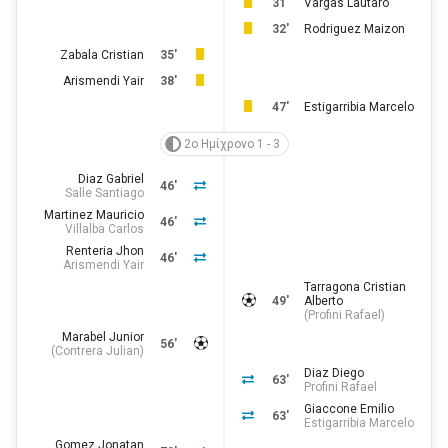
31'
Vargas Lautaro
32'
Rodriguez Maizon
Zabala Cristian
35'
Arismendi Yair
38'
47'
Estigarribia Marcelo
2ο Ημίχρονο 1 - 3
Diaz Gabriel
46'
Salle Santiago
Martinez Mauricio
46'
Villalba Carlos
Renteria Jhon
46'
Arismendi Yair
Tarragona Cristian
49'
Alberto
(
Profini Rafael
)
Marabel Junior
56'
(
Contrera Julian
)
Diaz Diego
63'
Profini Rafael
Giaccone Emilio
63'
Estigarribia Marcelo
Gomez Jonatan