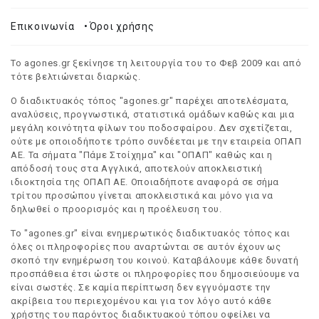
Επικοινωνία
•
Όροι χρήσης
Το agones.gr ξεκίνησε τη λειτουργία του το Φεβ 2009 και από
τότε βελτιώνεται διαρκώς.
Ο διαδικτυακός τόπος "agones.gr" παρέχει αποτελέσματα,
αναλύσεις, προγνωστικά, στατιστικά ομάδων καθώς και μια
μεγάλη κοινότητα φίλων του ποδοσφαίρου. Δεν σχετίζεται,
ούτε με οποιοδήποτε τρόπο συνδέεται με την εταιρεία ΟΠΑΠ
ΑΕ. Τα σήματα "Πάμε Στοίχημα" και "ΟΠΑΠ" καθώς και η
απόδοσή τους στα Αγγλικά, αποτελούν αποκλειστική
ιδιοκτησία της ΟΠΑΠ ΑΕ. Οποιαδήποτε αναφορά σε σήμα
τρίτου προσώπου γίνεται αποκλειστικά και μόνο για να
δηλωθεί ο προορισμός και η προέλευση του.
Το "agones.gr" είναι ενημερωτικός διαδικτυακός τόπος και
όλες οι πληροφορίες που αναρτώνται σε αυτόν έχουν ως
σκοπό την ενημέρωση του κοινού. Καταβάλουμε κάθε δυνατή
προσπάθεια έτσι ώστε οι πληροφορίες που δημοσιεύουμε να
είναι σωστές. Σε καμία περίπτωση δεν εγγυόμαστε την
ακρίβεια του περιεχομένου και για τον λόγο αυτό κάθε
χρήστης του παρόντος διαδικτυακού τόπου οφείλει να