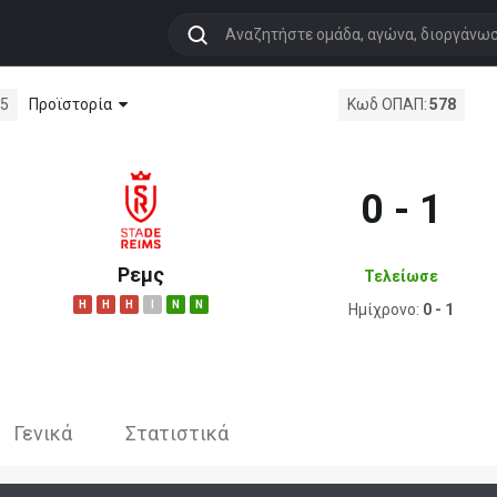
Προϊστορία
15
Κωδ ΟΠΑΠ:
578
0 - 1
Ρεμς
Τελείωσε
H
H
H
I
N
N
Ημίχρονο:
0 - 1
Γενικά
Στατιστικά