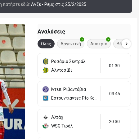
ση πατήστε εδώ:
Ανζέ - Ρεμς στις 25/2/2025
Αναλύσεις
1
2
1
1
Σουηδία
Όλες
Αργεντινή
Αυστρία
Βέλγιο
Ροσάριο Σεντράλ
01:30
Αλντοσίβι
Ιντεπ. Ριβαντάβια
03:45
Εστουντιάντες Ρίο Κουάρτο
Αλτάχ
20:30
WSG Τιρόλ