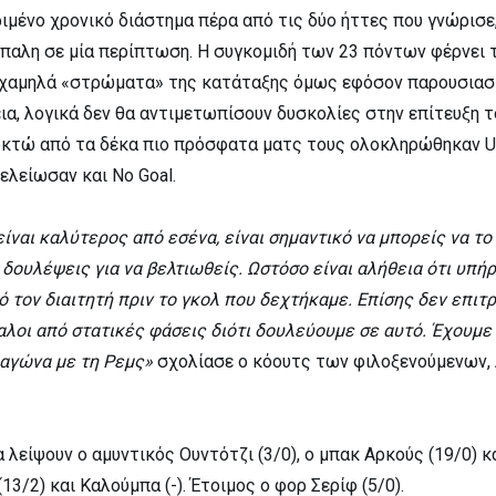
ιμένο χρονικό διάστημα πέρα από τις δύο ήττες που γνώρισε
όπαλη σε μία περίπτωση. Η συγκομιδή των 23 πόντων φέρνει 
χαμηλά «στρώματα» της κατάταξης όμως εφόσον παρουσιασ
ια, λογικά δεν θα αντιμετωπίσουν δυσκολίες στην επίτευξη 
οκτώ από τα δέκα πιο πρόσφατα ματς τους ολοκληρώθηκαν U
ελείωσαν και No Goal.
ίναι καλύτερος από εσένα, είναι σημαντικό να μπορείς να το
δουλέψεις για να βελτιωθείς. Ωστόσο είναι αλήθεια ότι υπήρ
ό τον διαιτητή πριν το γκολ που δεχτήκαμε. Επίσης δεν επιτ
αλοι από στατικές φάσεις διότι δουλεύουμε σε αυτό. Έχουμε
 αγώνα με τη Ρεμς»
σχολίασε ο κόουτς των φιλοξενούμενων,
 λείψουν ο αμυντικός Ουντότζι (3/0), ο μπακ Αρκούς (19/0) κα
13/2) και Καλούμπα (-). Έτοιμος ο φορ Σερίφ (5/0).