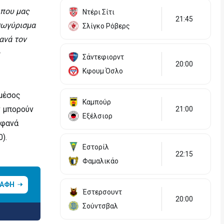
 που μας
Ντέρι Σίτι
21:45
σωγύρισμα
Σλίγκο Ρόβερς
ανά τον
Σάντεφιορντ
20:00
Κφουμ Όσλο
 μέσος
Καμπούρ
ν μπορούν
21:00
Εξέλσιορ
οφανά
).
Εστορίλ
22:15
Φαμαλικάο
ΡΑΦΗ
Έστερσουντ
20:00
Σούντσβαλ