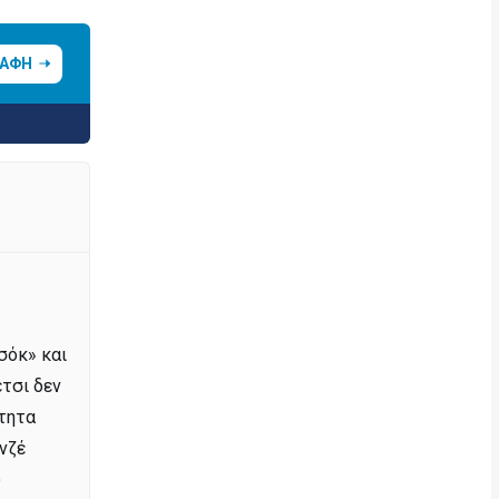
ΡΑΦΗ
σόκ» και
έτσι δεν
ότητα
νζέ
υ