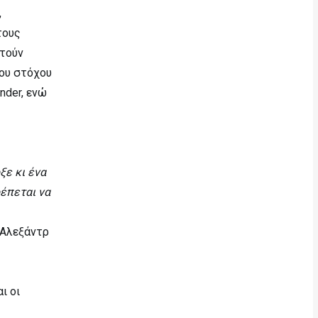
,
τους
τούν
του στόχου
nder, ενώ
ξε κι ένα
ρέπεται να
 Αλεξάντρ
ι οι