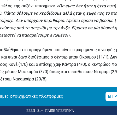
ο τέλος της σεζόν- επισήμανε:
«Για εμάς δεν ήταν η ήττα αυτή
. Πάντα θέλουμε να κερδίζουμε αλλά ήταν η εμφάνιση το πι
πείραξε. Δεν υπάρχουν περιθώρια. Πρέπει άμεσα να βρούμε ξ
ινώντας από το παιχνίδι με την Ανζέ. Είμαστε σε μία δύσκολη
ρειαστεί να παραμείνουμε ενωμένοι»
.
οβλήθηκε στο προηγούμενο και είναι τιμωρημένος ο νεαρός
ε και είναι ξανά διαθέσιμος ο σέντερ μπακ Οκούμου (11/1). Δε
σος Κονέ (1/0) και ο επίσης χαφ Κάντρα (4/0), ο κεντρώος Φ
κός μέσος Μοσκάρδο (3/0) όπως και ο επιθετικός Νταραμί (2/0
ξτρέμ Νακαμούρα (20/8).
μιμες στοιχηματικές πλατφόρμες
ΕΓΓ
ΕΕΕΠ | 21+ | ΠΑΙΞΕ ΥΠΕΥΘΥΝΑ