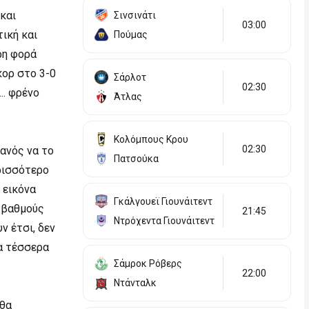
 και
Σινσινάτι
03:00
ική και
Πούμας
ρη φορά
κορ στο 3-0
Σάρλοτ
02:30
.. φρένο
Άτλας
Κολόμπους Κρου
02:30
κανός να το
Πατσούκα
ερισσότερο
 εικόνα
Γκάλγουεϊ Γιουνάιτεντ
2 βαθμούς
21:45
Ντρόχεντα Γιουνάιτεντ
ν έτσι, δεν
α τέσσερα
Σάμροκ Ρόβερς
22:00
Ντάνταλκ
 θα