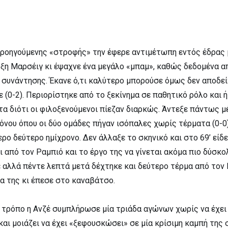
ροηγούμενης «στροφής» την έφερε αντιμέτωπη εντός έδρας 
οξη Μαρσέιγ κι έψαχνε ένα μεγάλο «μπαμ», καθώς δεδομένα 
 συνάντησης. Έκανε ό,τι καλύτερο μπορούσε όμως δεν αποδε
 (0-2). Περιορίστηκε από το ξεκίνημα σε παθητικό ρόλο και 
α διότι οι φιλοξενούμενοι πίεζαν διαρκώς. Άντεξε πάντως μ
όνου όπου οι δύο ομάδες πήγαν ισόπαλες χωρίς τέρματα (0-0)
ερο δεύτερο ημίχρονο. Δεν άλλαξε το σκηνικό και στο 69’ είδε
 από τον Ραμπιό και το έργο της να γίνεται ακόμα πιο δύσκο
 αλλά πέντε λεπτά μετά δέχτηκε και δεύτερο τέρμα από τον
α της κι έπεσε στο καναβάτσο.
 τρόπο η Ανζέ συμπλήρωσε μία τριάδα αγώνων χωρίς να έχει
αι μοιάζει να έχει «ξεφουσκώσει» σε μία κρίσιμη καμπή της 