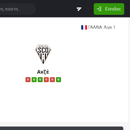
Είσοδος
ΓΑΛΛΙΑ: Λιγκ 1
Ανζέ
H
N
N
H
H
N