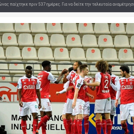
νας παίχτηκε πριν 537 ημέρες. Για να δείτε την τελευταία αναμέτρη