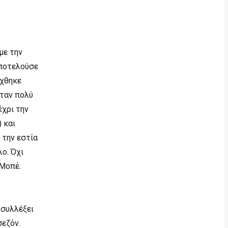
με την
αποτελούσε
ίχθηκε
ήταν πολύ
έχρι την
 και
 την εστία
λο. Όχι
 Μοπέ.
 συλλέξει
σεζόν.