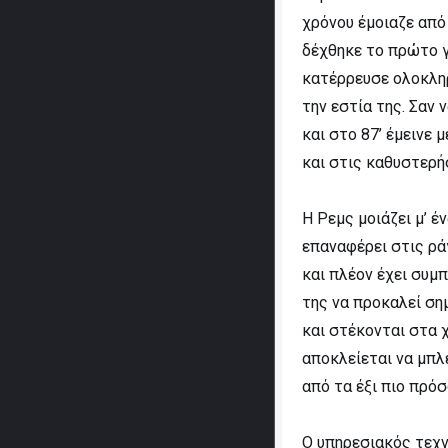
χρόνου έμοιαζε από 
δέχθηκε το πρώτο γ
κατέρρευσε ολοκληρ
την εστία της. Σαν 
και στο 87’ έμεινε 
και στις καθυστερή
Η Ρεμς μοιάζει μ’ έ
επαναφέρει στις ρά
και πλέον έχει συμ
της να προκαλεί ση
και στέκονται στα 
αποκλείεται να μπλ
από τα έξι πιο πρό
Ο υπηρεσιακός τεχ