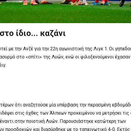
το ίδιο... καζάνι
εί με την Ανζέ για την 22η αγωνιστική της Λιγκ 1. Οι γηπεδο
ασυρμό στο «σπίτι» της Λυών, ενώ οι φιλοξενούμενοι έχασαν
ιγ.
τέρων ότι αναζητούσε μία υπέρβαση την περασμένη εβδομάδ
ιδέψει στις όχθες των Άλπεων προκειμένου να μετρήσει τις 
πέναντι στην ποιοτική Λυών. Παρουσιάστηκε κατώτερη των
ν προσδοκιών και διασύρθηκε με το ταπεινωτικό 4-0. Εκτός