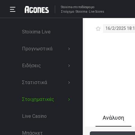
Stoixima
στο ποδόσφαιρο
Στοίχημα
Stoixima
Live Scores
16/2/2025 18:
Stoixima Live
Προγνωστικά
Ειδήσεις
Στατιστικά
Στοιχηματικές
Live Casino
Ανάλυση
Μπάσκετ