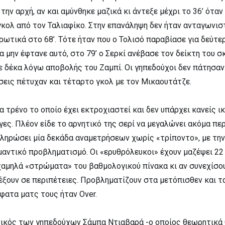
την αρχή, αν και αμύνθηκε μαζικά κι άντεξε μέχρι το 36’ όταν
κολ από τον Ταλιαφίκο. Στην επανάληψη δεν ήταν ανταγωνιστ
ωτικά στο 68’. Τότε ήταν που ο Τολισό παραβίασε για δεύτε
να μην έφτανε αυτό, στο 79’ ο Σερκί ανέβασε τον δείκτη του σ
με δέκα λόγω αποβολής του Ζαμπί. Οι γηπεδούχοι δεν πάτησαν.
σεις πέτυχαν και τέταρτο γκολ με τον Μικαουτάτζε.
να τρένο το οποίο έχει εκτροχιαστεί και δεν υπάρχει κανείς ι
γες. Πλέον είδε το αρνητικό της σερί να μεγαλώνει ακόμα π
πληρώσει μία δεκάδα αναμετρήσεων χωρίς «τρίποντο», με την
μαντικό προβληματισμό. Οι «ερυθρόλευκοι» έχουν μαζέψει 2
χαμηλά «στρώματα» του βαθμολογικού πίνακα κι αν συνεχίσου
έξουν σε περιπέτειες. Προβληματίζουν στα μετόπισθεν και τ
σφατα ματς τους ήταν Over.
νικός των γηπεδούχων Σάμπα Ντιαβαρά -ο οποίος θεωρητικά