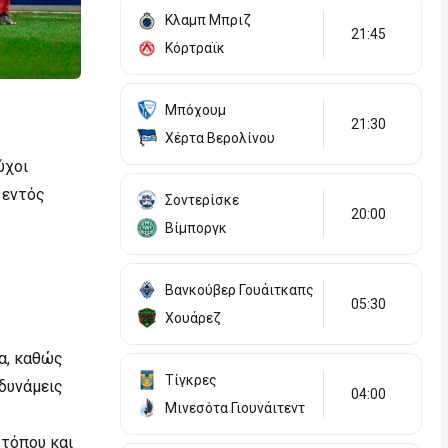
Κλαμπ Μπριζ
21:45
Κόρτραϊκ
Μπόχουμ
21:30
Χέρτα Βερολίνου
ύχοι
 εντός
Σοντερίσκε
20:00
Βίμποργκ
Βανκούβερ Γουάιτκαπς
05:30
Χουάρεζ
α, καθώς
Τίγκρες
δυνάμεις
04:00
Μινεσότα Γιουνάιτεντ
 τόπου και