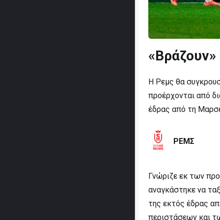
«Βράζουν» σ
Η Ρεμς θα συγκρουστ
προέρχονται από δι
έδρας από τη Μαρσέ
ΡΕΜΣ
Γνώριζε εκ των προ
αναγκάστηκε να ταξ
της εκτός έδρας α
περιστάσεων και τω