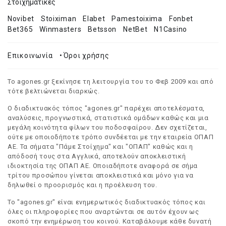
Στοιχηματικές
Novibet
Stoiximan
Elabet
Pamestoixima
Fonbet
Bet365
Winmasters
Betsson
NetBet
N1Casino
Επικοινωνία
•
Όροι χρήσης
Το agones.gr ξεκίνησε τη λειτουργία του το Φεβ 2009 και από
τότε βελτιώνεται διαρκώς.
Ο διαδικτυακός τόπος "agones.gr" παρέχει αποτελέσματα,
αναλύσεις, προγνωστικά, στατιστικά ομάδων καθώς και μια
μεγάλη κοινότητα φίλων του ποδοσφαίρου. Δεν σχετίζεται,
ούτε με οποιοδήποτε τρόπο συνδέεται με την εταιρεία ΟΠΑΠ
ΑΕ. Τα σήματα "Πάμε Στοίχημα" και "ΟΠΑΠ" καθώς και η
απόδοσή τους στα Αγγλικά, αποτελούν αποκλειστική
ιδιοκτησία της ΟΠΑΠ ΑΕ. Οποιαδήποτε αναφορά σε σήμα
τρίτου προσώπου γίνεται αποκλειστικά και μόνο για να
δηλωθεί ο προορισμός και η προέλευση του.
Το "agones.gr" είναι ενημερωτικός διαδικτυακός τόπος και
όλες οι πληροφορίες που αναρτώνται σε αυτόν έχουν ως
σκοπό την ενημέρωση του κοινού. Καταβάλουμε κάθε δυνατή