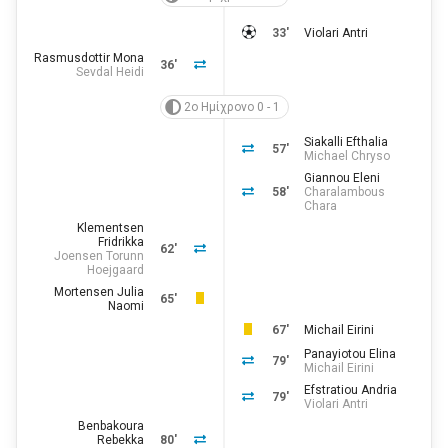
33'
Violari Antri
Rasmusdottir Mona
36'
Sevdal Heidi
2ο Ημίχρονο 0 - 1
Siakalli Efthalia
57'
Michael Chryso
Giannou Eleni
58'
Charalambous
Chara
Klementsen
Fridrikka
62'
Joensen Torunn
Hoejgaard
Mortensen Julia
65'
Naomi
67'
Michail Eirini
Panayiotou Elina
79'
Michail Eirini
Efstratiou Andria
79'
Violari Antri
Benbakoura
Rebekka
80'