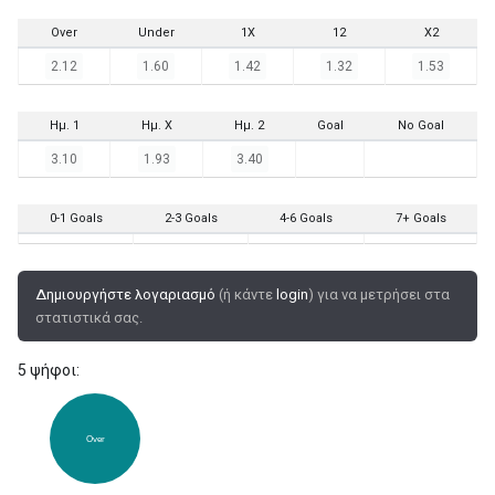
Over
Under
1X
12
X2
2.12
1.60
1.42
1.32
1.53
Ημ. 1
Ημ. X
Ημ. 2
Goal
No Goal
3.10
1.93
3.40
0-1 Goals
2-3 Goals
4-6 Goals
7+ Goals
Δημιουργήστε λογαριασμό
(ή κάντε
login
) για να μετρήσει στα
στατιστικά σας.
5 ψήφοι:
Over