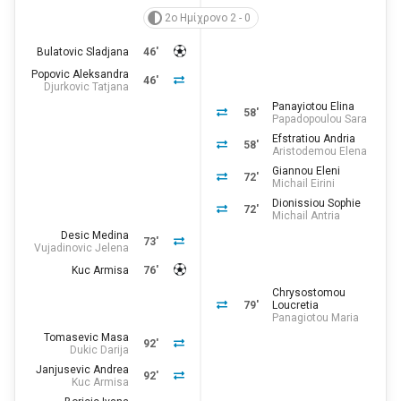
2ο Ημίχρονο 2 - 0
Bulatovic Sladjana
46'
Popovic Aleksandra
46'
Djurkovic Tatjana
Panayiotou Elina
58'
Papadopoulou Sara
Efstratiou Andria
58'
Aristodemou Elena
Giannou Eleni
72'
Michail Eirini
Dionissiou Sophie
72'
Michail Antria
Desic Medina
73'
Vujadinovic Jelena
Kuc Armisa
76'
Chrysostomou
79'
Loucretia
Panagiotou Maria
Tomasevic Masa
92'
Dukic Darija
Janjusevic Andrea
92'
Kuc Armisa