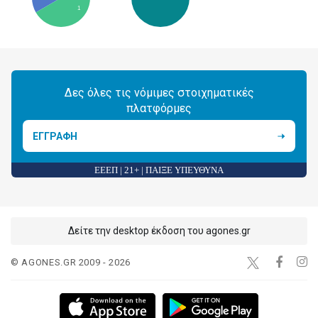
1
Δες όλες τις νόμιμες στοιχηματικές
πλατφόρμες
ΕΓΓΡΑΦΗ
ΕΕΕΠ | 21+ | ΠΑΙΞΕ ΥΠΕΥΘΥΝΑ
Δείτε την desktop έκδοση του agones.gr
© AGONES.GR 2009 - 2026