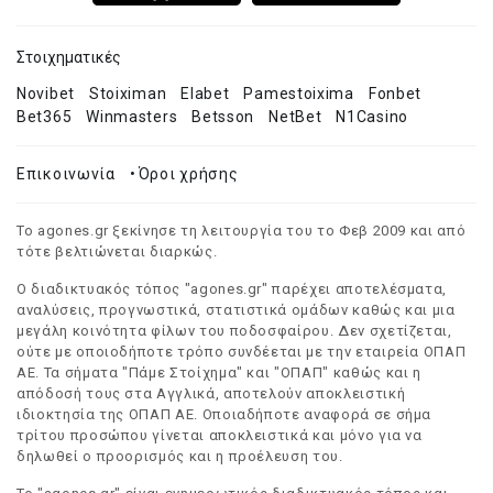
Στοιχηματικές
Novibet
Stoiximan
Elabet
Pamestoixima
Fonbet
Bet365
Winmasters
Betsson
NetBet
N1Casino
Επικοινωνία
•
Όροι χρήσης
Το agones.gr ξεκίνησε τη λειτουργία του το Φεβ 2009 και από
τότε βελτιώνεται διαρκώς.
Ο διαδικτυακός τόπος "agones.gr" παρέχει αποτελέσματα,
αναλύσεις, προγνωστικά, στατιστικά ομάδων καθώς και μια
μεγάλη κοινότητα φίλων του ποδοσφαίρου. Δεν σχετίζεται,
ούτε με οποιοδήποτε τρόπο συνδέεται με την εταιρεία ΟΠΑΠ
ΑΕ. Τα σήματα "Πάμε Στοίχημα" και "ΟΠΑΠ" καθώς και η
απόδοσή τους στα Αγγλικά, αποτελούν αποκλειστική
ιδιοκτησία της ΟΠΑΠ ΑΕ. Οποιαδήποτε αναφορά σε σήμα
τρίτου προσώπου γίνεται αποκλειστικά και μόνο για να
δηλωθεί ο προορισμός και η προέλευση του.