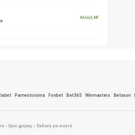
Αλλαγή
24'
ia
Elabet
Pamestoixima
Fonbet
Bet365
Winmasters
Betsson
rs
Όροι χρήσης
Έκδοση για κινητά
•
•