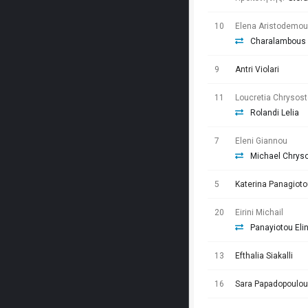
10
Elena Aristodemou
Charalambous
9
Antri Violari
11
Loucretia Chrysos
Rolandi Lelia
7
Eleni Giannou
Michael Chrys
5
Katerina Panagiot
20
Eirini Michail
Panayiotou Eli
13
Efthalia Siakalli
16
Sara Papadopoulou