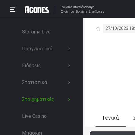
Stoixima
στο ποδόσφαιρο
Στοίχημα
Stoixima
Live Scores
27/10/2023 18
Stoixima Live
Προγνωστικά
Ειδήσεις
Στατιστικά
Στοιχηματικές
Live Casino
Γενικά
Μπάσκετ