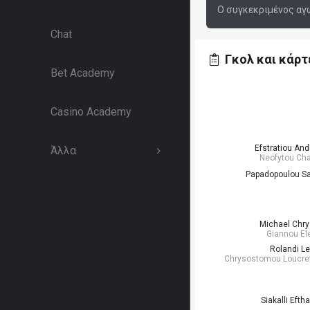
Ο συγκεκριμένος αγώ
Chat
Γκολ και κάρτ
Bet Academy
Casino Academy
Efstratiou And
Άλλα
Neofytou Ch
Papadopoulou S
Michael Chr
Giannou El
Rolandi Le
Chrysostomou Loucre
Siakalli Eftha