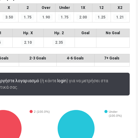
X
2
Over
Under
1X
12
X2
3.50
1.75
1.90
1.75
2.00
1.25
1.21
1
Ημ. X
Ημ. 2
Goal
No Goal
5
2.10
2.35
Goals
2-3 Goals
4-6 Goals
7+ Goals
ργήστε λογαριασμό
(ή κάντε
login
) για να μετρήσει στα
τικά σας.
2 (100.0%)
Under
(100.0%)