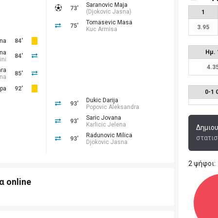
Saranovic Maja
73'
(
Djokovic Jasna
)
1
Tomasevic Masa
75'
3.95
Kuc Armisa
ena
84'
Ημ. 
ina
84'
ini
4.3
ara
85'
ena
ppa
92'
0-1 
Dukic Darija
93'
Popovic Aleksandra
Saric Jovana
93'
Karlicic Jelena
Δημιου
Radunovic Milica
στατισ
93'
Djokovic Jasna
2 ψήφοι:
α online