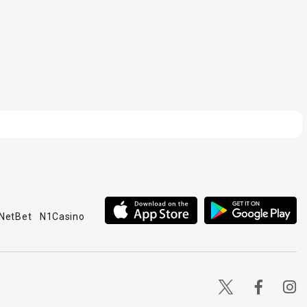
NetBet
N1Casino