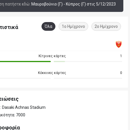
ηση πατήστε εδώ:
Μαυροβούνιο (Γ) - Κύπρος (Γ) στις 5/12/2023
τιστικά
Όλα
1ο Ημίχρονο
2ο Ημίχρονο
Κίτρινες κάρτες
1
Κόκκινες κάρτες
0
ειώσεις
: Dasaki Achnas Stadium
κότητα: 7000
φοφορία