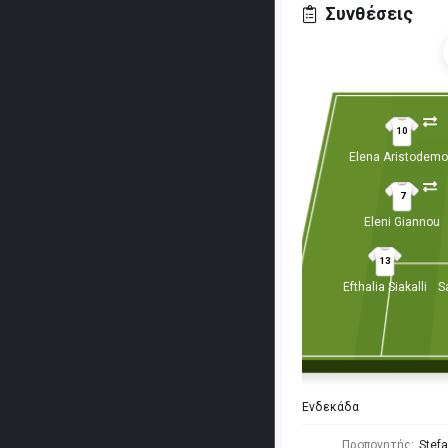
Συνθέσεις
10
Elena Aristodem
7
Eleni Giannou
13
Efthalia Siakalli
S
Ενδεκάδα
Προπονητής:
Stef