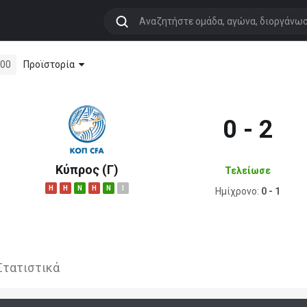
Προϊστορία
:00
0 - 2
Κύπρος (Γ)
Τελείωσε
H
H
N
H
N
I
Ημίχρονο:
0 - 1
Στατιστικά