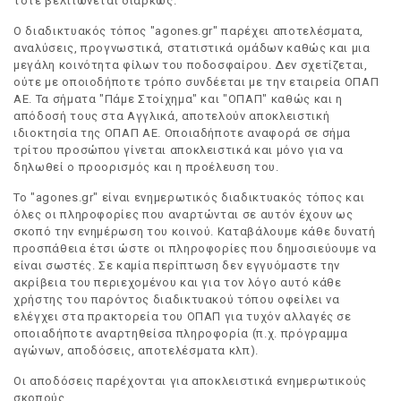
τότε βελτιώνεται διαρκώς.
Ο διαδικτυακός τόπος "agones.gr" παρέχει αποτελέσματα,
αναλύσεις, προγνωστικά, στατιστικά ομάδων καθώς και μια
μεγάλη κοινότητα φίλων του ποδοσφαίρου. Δεν σχετίζεται,
ούτε με οποιοδήποτε τρόπο συνδέεται με την εταιρεία ΟΠΑΠ
ΑΕ. Τα σήματα "Πάμε Στοίχημα" και "ΟΠΑΠ" καθώς και η
απόδοσή τους στα Αγγλικά, αποτελούν αποκλειστική
ιδιοκτησία της ΟΠΑΠ ΑΕ. Οποιαδήποτε αναφορά σε σήμα
τρίτου προσώπου γίνεται αποκλειστικά και μόνο για να
δηλωθεί ο προορισμός και η προέλευση του.
Το "agones.gr" είναι ενημερωτικός διαδικτυακός τόπος και
όλες οι πληροφορίες που αναρτώνται σε αυτόν έχουν ως
σκοπό την ενημέρωση του κοινού. Καταβάλουμε κάθε δυνατή
προσπάθεια έτσι ώστε οι πληροφορίες που δημοσιεύουμε να
είναι σωστές. Σε καμία περίπτωση δεν εγγυόμαστε την
ακρίβεια του περιεχομένου και για τον λόγο αυτό κάθε
χρήστης του παρόντος διαδικτυακού τόπου οφείλει να
ελέγχει στα πρακτορεία του ΟΠΑΠ για τυχόν αλλαγές σε
οποιαδήποτε αναρτηθείσα πληροφορία (π.χ. πρόγραμμα
αγώνων, αποδόσεις, αποτελέσματα κλπ).
Οι αποδόσεις παρέχονται για αποκλειστικά ενημερωτικούς
σκοπούς.