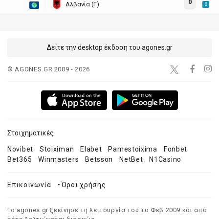
0
Αλβανία (Γ)
O
Δείτε την desktop έκδοση του agones.gr
© AGONES.GR 2009 - 2026
Στοιχηματικές
Novibet
Stoiximan
Elabet
Pamestoixima
Fonbet
Bet365
Winmasters
Betsson
NetBet
N1Casino
Επικοινωνία
•
Όροι χρήσης
Το agones.gr ξεκίνησε τη λειτουργία του το Φεβ 2009 και από