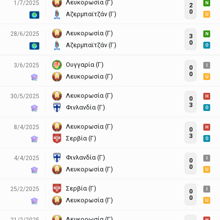
Λευκορωσία (Γ)
1/7/2025
N
2
0
Αζερμπαϊτζάν (Γ)
U
Λευκορωσία (Γ)
28/6/2025
N
3
0
Αζερμπαϊτζάν (Γ)
O
Ουγγαρία (Γ)
3/6/2025
I
0
0
Λευκορωσία (Γ)
U
Λευκορωσία (Γ)
30/5/2025
H
0
3
Φινλανδία (Γ)
O
Λευκορωσία (Γ)
8/4/2025
H
0
3
Σερβία (Γ)
O
Φινλανδία (Γ)
4/4/2025
I
0
0
Λευκορωσία (Γ)
U
Σερβία (Γ)
25/2/2025
I
0
0
Λευκορωσία (Γ)
U
Λευκορωσία (Γ)
21/2/2025