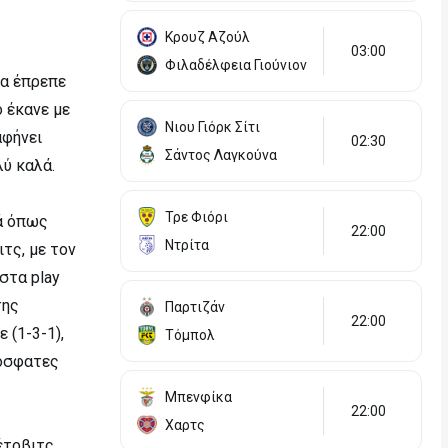
Κρουζ Αζούλ
03:00
Φιλαδέλφεια Γιούνιον
θα έπρεπε
 έκανε με
Νιου Γιόρκ Σίτι
αφήνει
02:30
Σάντος Λαγκούνα
λύ καλά.
Τρε Φιόρι
λά όπως
22:00
Ντρίτα
τς, με τον
στα play
της
Παρτιζάν
22:00
 (1-3-1),
Τόμπολ
ρόσφατες
Μπενφίκα
22:00
Χαρτς
έτοβιτς