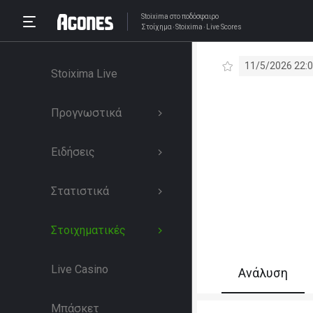
Stoixima
στο ποδόσφαιρο
Στοίχημα
Stoixima
Live Scores
11/5/2026 22:
Stoixima Live
Προγνωστικά
Ειδήσεις
Στατιστικά
Στοιχηματικές
Live Casino
Ανάλυση
Μπάσκετ