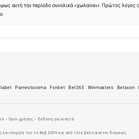
 όμως αυτή την περίοδο συνολικά «χωλαίνει». Πρώτος λόγος 
ο.
Elabet
Pamestoixima
Fonbet
Bet365
Winmasters
Betsson
rs
Όροι χρήσης
Έκδοση για κινητά
•
•
η λειτουργία του το Φεβ 2009 και από τότε βελτιώνεται διαρκώς.