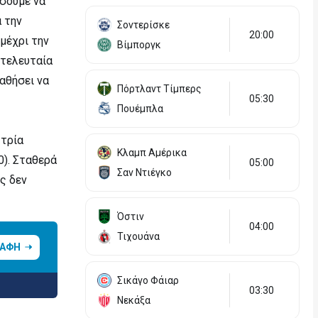
ήσουμε να
α την
Σοντερίσκε
20:00
 μέχρι την
Βίμποργκ
 τελευταία
αθήσει να
Πόρτλαντ Τίμπερς
05:30
Πουέμπλα
 τρία
Κλαμπ Αμέρικα
0). Σταθερά
05:00
Σαν Ντιέγκο
υς δεν
Όστιν
04:00
Τιχουάνα
ΡΑΦΗ
Σικάγο Φάιαρ
03:30
Νεκάξα