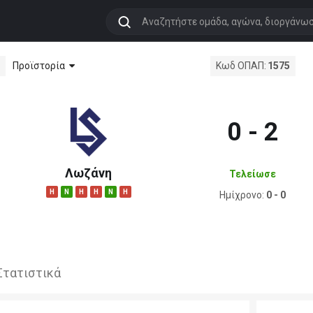
Προϊστορία
Κωδ ΟΠΑΠ:
1575
0 - 2
Λωζάνη
Τελείωσε
H
N
H
H
N
H
Ημίχρονο:
0 - 0
Στατιστικά