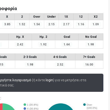
φοφορία
X
2
Over
Under
1X
12
X2
3.85
1.52
1.54
2.15
2.17
1.16
1.09
1
Ημ. X
Ημ. 2
Goal
No Goal
2.42
1.92
1.64
1.98
Goals
2-3 Goals
4-6 Goals
7+ Goals
15
1.98
2.52
16.00
ργήστε λογαριασμό
(ή κάντε
login
) για να μετρήσει στα
τικά σας.
:
1 (30.8%)
Over
(100.0%)
X (30.8%)