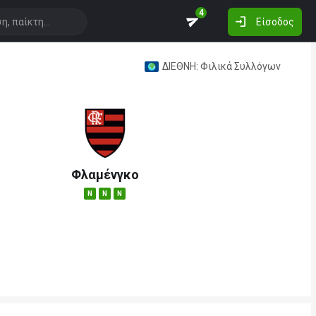
4
Είσοδος
ΔΙΕΘΝΗ: Φιλικά Συλλόγων
Φλαμένγκο
N
N
N