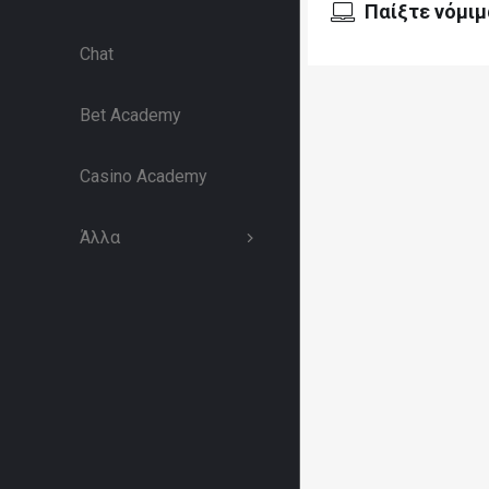
Παίξτε νόμιμ
Chat
Bet Academy
Casino Academy
Άλλα