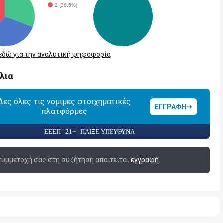
2 (38.5%)
εδώ για την αναλυτική ψηφοφορία
λια
Δες όλες τις νόμιμες στοιχηματικές
ΕΓΓΡΑΦΗ
πλατφόρμες
ΕΕΕΠ | 21+ | ΠΑΙΞΕ ΥΠΕΥΘΥΝΑ
 συμμετοχή σας στη συζήτηση απαιτείται
εγγραφή
.