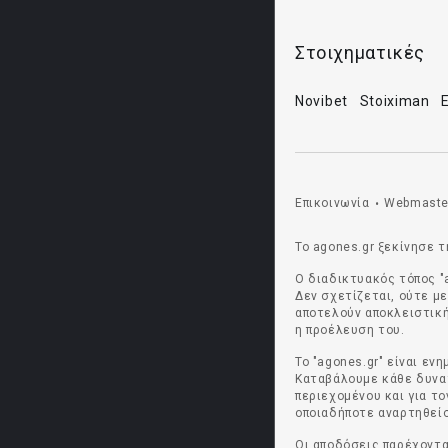
Στοιχηματικές
Novibet
Stoiximan
Επικοινωνία
Webmaste
•
Το agones.gr ξεκίνησε τ
Ο διαδικτυακός τόπος "
Δεν σχετίζεται, ούτε μ
αποτελούν αποκλειστική
η προέλευση του.
Το "agones.gr" είναι ε
Καταβάλουμε κάθε δυνατ
περιεχομένου και για τ
οποιαδήποτε αναρτηθείσ
Οι αποδόσεις παρέχοντα