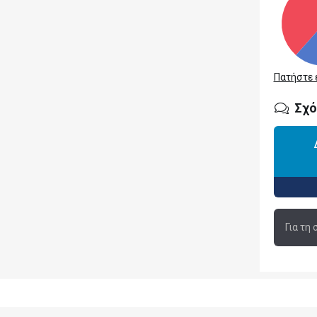
Πατήστε 
Σχό
Για τη