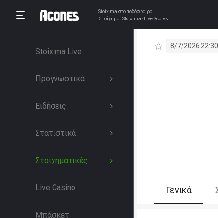
Stoixima
στο ποδόσφαιρο
Στοίχημα
Stoixima
Live Scores
8/7/2026 22:30
Stoixima Live
Προγνωστικά
Ειδήσεις
Στατιστικά
Στοιχηματικές
Live Casino
Γενικά
Μπάσκετ