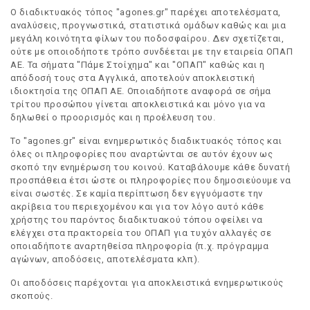
Ο διαδικτυακός τόπος "agones.gr" παρέχει αποτελέσματα,
αναλύσεις, προγνωστικά, στατιστικά ομάδων καθώς και μια
μεγάλη κοινότητα φίλων του ποδοσφαίρου. Δεν σχετίζεται,
ούτε με οποιοδήποτε τρόπο συνδέεται με την εταιρεία ΟΠΑΠ
ΑΕ. Τα σήματα "Πάμε Στοίχημα" και "ΟΠΑΠ" καθώς και η
απόδοσή τους στα Αγγλικά, αποτελούν αποκλειστική
ιδιοκτησία της ΟΠΑΠ ΑΕ. Οποιαδήποτε αναφορά σε σήμα
τρίτου προσώπου γίνεται αποκλειστικά και μόνο για να
δηλωθεί ο προορισμός και η προέλευση του.
Το "agones.gr" είναι ενημερωτικός διαδικτυακός τόπος και
όλες οι πληροφορίες που αναρτώνται σε αυτόν έχουν ως
σκοπό την ενημέρωση του κοινού. Καταβάλουμε κάθε δυνατή
προσπάθεια έτσι ώστε οι πληροφορίες που δημοσιεύουμε να
είναι σωστές. Σε καμία περίπτωση δεν εγγυόμαστε την
ακρίβεια του περιεχομένου και για τον λόγο αυτό κάθε
χρήστης του παρόντος διαδικτυακού τόπου οφείλει να
ελέγχει στα πρακτορεία του ΟΠΑΠ για τυχόν αλλαγές σε
οποιαδήποτε αναρτηθείσα πληροφορία (π.χ. πρόγραμμα
αγώνων, αποδόσεις, αποτελέσματα κλπ).
Οι αποδόσεις παρέχονται για αποκλειστικά ενημερωτικούς
σκοπούς.