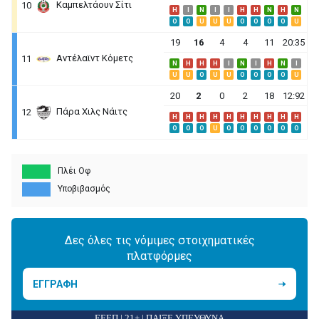
Καμπελτάουν Σίτι
10
H
I
N
I
I
H
H
N
H
N
O
O
U
U
U
O
O
O
O
U
19
16
4
4
11
20:35
Αντέλαϊντ Κόμετς
11
N
H
H
H
I
N
I
H
N
I
U
U
O
U
U
O
O
O
O
U
20
2
0
2
18
12:92
Πάρα Χιλς Νάιτς
12
H
H
H
H
H
H
H
H
H
H
O
O
O
U
O
O
O
O
O
O
Πλέι Οφ
Υποβιβασμός
Δες όλες τις νόμιμες στοιχηματικές
πλατφόρμες
ΕΓΓΡΑΦΗ
ΕΕΕΠ | 21+ | ΠΑΙΞΕ ΥΠΕΥΘΥΝΑ