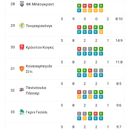
28
ΦΚ Μπέογκραντ
N
H
H
N
N
O
U
U
U
U
5
9
3
0
2
8:10
29
Τουγκερανόνγκ
H
N
H
N
N
O
O
O
O
U
5
8
2
2
1
14:9
30
Κρόιντον Κινγκς
H
I
I
N
N
O
O
O
O
O
5
8
2
2
1
11:8
Κουεανμπεγιάν
31
N
N
H
I
I
Σίτι
O
O
U
O
O
5
8
2
2
1
8:5
Πενίνσουλα
32
H
I
I
N
N
Πάουερ
U
O
U
O
O
5
8
2
2
1
9:6
33
Γκριν Γκούλι
I
I
N
H
N
O
U
O
O
O
5
8
2
2
1
9:7