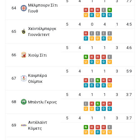
5
4
1
1
3
7:7
Μέλμπουρν Σίτι
64
H
H
H
I
N
Γιουθ
U
O
U
O
O
5
4
0
4
1
4:5
Χεϊντέλμπεργκ
65
H
I
I
I
I
Γιουνάιτεντ
O
U
U
O
U
5
4
1
1
3
4:6
66
Χιούμ Σίτι
N
H
H
H
I
U
O
U
O
U
5
4
1
1
3
5:9
Κανμπέρα
67
H
I
N
H
H
Ολίμπικ
O
O
O
O
U
5
4
1
1
3
3:7
68
Μπέντλι Γκρινς
I
H
N
H
H
U
U
O
O
O
5
4
1
1
3
3:7
Αντέλαϊντ
69
N
H
H
H
I
Κόμετς
U
U
O
U
U