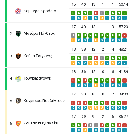
15
40
13
1
1
50:14
Καμπέρα Κροάσια
1
N
N
N
N
H
I
N
N
N
N
O
O
U
O
O
U
O
O
O
O
17
40
13
1
3
57:23
Μονάρο Πάνθερς
2
I
N
N
N
N
N
N
N
N
H
U
O
O
O
U
O
O
O
O
O
18
38
12
2
4
48:21
Κούμα Τάιγκερς
3
N
N
I
N
H
I
N
N
N
N
U
O
O
U
U
U
O
U
O
O
18
36
12
0
6
41:39
Τουγκερανόνγκ
4
H
N
H
N
N
N
N
H
N
H
O
O
O
O
U
O
O
O
O
O
17
30
10
0
7
34:33
Κανμπέρα Γιουβέντους
5
H
H
H
N
N
N
H
N
N
H
O
O
O
U
U
U
O
O
O
O
17
29
9
2
6
36:27
Κουεανμπεγιάν Σίτι
6
N
N
H
I
I
H
N
N
H
H
O
O
U
O
O
O
O
O
O
O