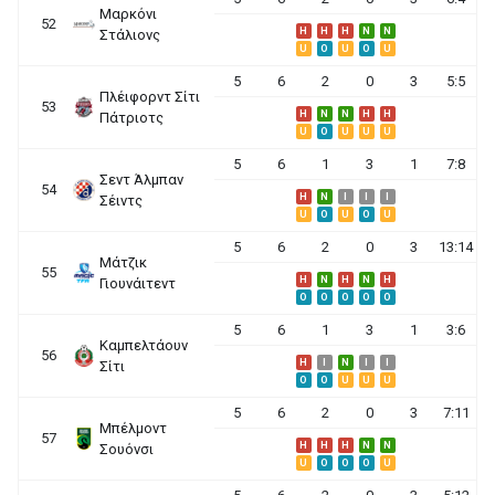
Μαρκόνι
52
H
H
H
N
N
Στάλιονς
U
O
U
O
U
5
6
2
0
3
5:5
Πλέιφορντ Σίτι
53
H
N
N
H
H
Πάτριοτς
U
O
U
U
U
5
6
1
3
1
7:8
Σεντ Άλμπαν
54
H
N
I
I
I
Σέιντς
U
O
U
O
U
5
6
2
0
3
13:14
Μάτζικ
55
H
N
H
N
H
Γιουνάιτεντ
O
O
O
O
O
5
6
1
3
1
3:6
Καμπελτάουν
56
H
I
N
I
I
Σίτι
O
O
U
U
U
5
6
2
0
3
7:11
Μπέλμοντ
57
H
H
H
N
N
Σουόνσι
U
O
O
O
U