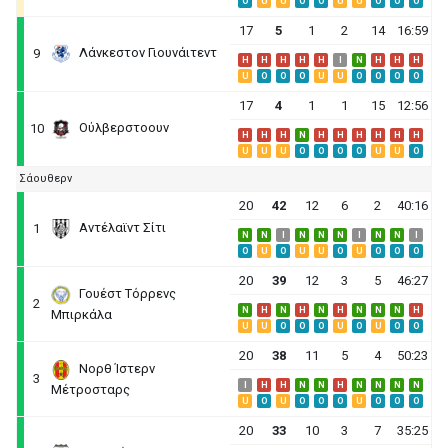
O
U
U
O
O
U
U
O
O
O
17
5
1
2
14
16:59
Λάνκεστον Γιουνάιτεντ
9
H
H
H
H
H
I
N
H
H
H
U
O
O
O
U
U
O
O
O
O
17
4
1
1
15
12:56
Ούλβερστοουν
10
H
H
H
N
H
H
H
H
H
H
U
U
U
O
O
O
O
U
U
O
Σάουθερν
20
42
12
6
2
40:16
Αντέλαϊντ Σίτι
1
N
N
I
N
N
N
I
N
N
I
O
U
O
U
U
O
U
O
O
O
20
39
12
3
5
46:27
Γουέστ Τόρρενς
2
N
H
N
H
N
H
N
N
N
H
Μπιρκάλα
U
U
O
O
O
U
O
U
O
O
20
38
11
5
4
50:23
Νορθ Ίστερν
3
I
H
H
N
N
H
N
N
N
N
Μέτροσταρς
U
O
U
O
O
O
U
O
O
O
20
33
10
3
7
35:25