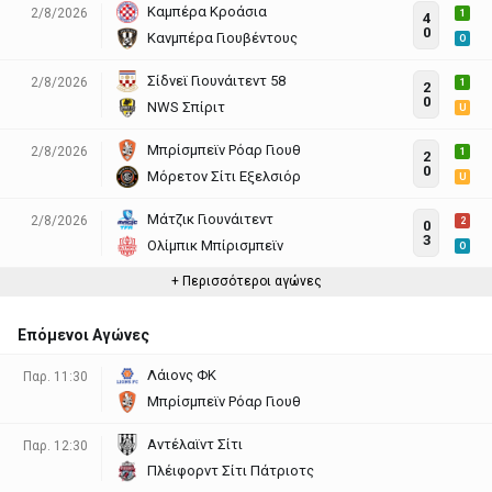
Καμπέρα Κροάσια
2/8/2026
1
4
0
Κανμπέρα Γιουβέντους
O
Σίδνεϊ Γιουνάιτεντ 58
2/8/2026
1
2
0
NWS Σπίριτ
U
Μπρίσμπεϊν Ρόαρ Γιουθ
2/8/2026
1
2
0
Μόρετον Σίτι Εξελσιόρ
U
Μάτζικ Γιουνάιτεντ
2/8/2026
2
0
3
Ολίμπικ Μπίρισμπεϊν
O
+ Περισσότεροι αγώνες
Επόμενοι Αγώνες
Λάιονς ΦΚ
Παρ. 11:30
Μπρίσμπεϊν Ρόαρ Γιουθ
Αντέλαϊντ Σίτι
Παρ. 12:30
Πλέιφορντ Σίτι Πάτριοτς