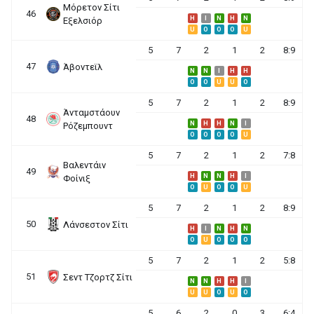
Μόρετον Σίτι
46
H
I
N
H
N
Εξελσιόρ
U
O
O
O
U
5
7
2
1
2
8:9
47
Άβοντεϊλ
N
N
I
H
H
O
O
U
U
O
5
7
2
1
2
8:9
Άνταμστάουν
48
N
H
H
N
I
Ρόζεμπουντ
O
O
O
O
U
5
7
2
1
2
7:8
Βαλεντάιν
49
H
N
N
H
I
Φοίνιξ
O
U
O
O
U
5
7
2
1
2
8:9
50
Λάνσεστον Σίτι
H
I
N
H
N
O
U
O
O
O
5
7
2
1
2
5:8
51
Σεντ Τζορτζ Σίτι
N
N
H
H
I
U
U
O
U
O
5
6
2
0
3
6:4