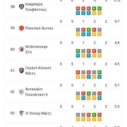
5
6
2
0
3
5:12
Κανμπέρα
58
H
H
H
N
N
Γιουβέντους
O
O
O
U
U
5
5
1
2
2
9:7
59
Ρόκντειλ Ίλιντεν
I
H
N
H
I
U
O
O
U
U
5
5
1
2
2
4:4
Ντάντενονγκ
60
N
I
H
H
I
Σίτι
O
U
O
U
U
5
5
1
2
2
4:5
Γκολντ Κόουστ
61
H
I
H
I
N
Νάιτς
U
U
O
U
O
5
5
1
2
2
5:7
Άντελαϊντ
62
I
H
N
I
H
Γιουνάιτεντ ΙΙ
U
O
U
U
O
5
5
1
2
2
3:5
63
Ο' Κόνορ Νάιτς
I
I
H
N
H
U
U
U
U
U