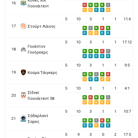
Κουκς Χιλ
16
H
N
N
N
I
Γιουνάιτεντ
U
U
O
O
U
5
10
3
1
1
11:6
17
Στούρτ Λάιονς
N
I
N
H
N
O
U
U
O
O
5
10
3
1
1
17:12
Γουέστον
18
N
N
N
H
I
Γουόρκερς
O
O
O
O
O
5
10
3
1
1
9:5
19
Κούμα Τάιγκερς
N
N
I
N
H
U
O
O
U
U
5
10
3
1
1
4:1
Σίδνεϊ
20
N
H
N
N
I
Γιουνάιτεντ 58
U
U
U
U
U
5
10
3
1
1
10:7
Σάδερλαντ
21
N
N
I
H
N
Σαρκς
O
O
U
O
O
5
9
3
0
2
17:5