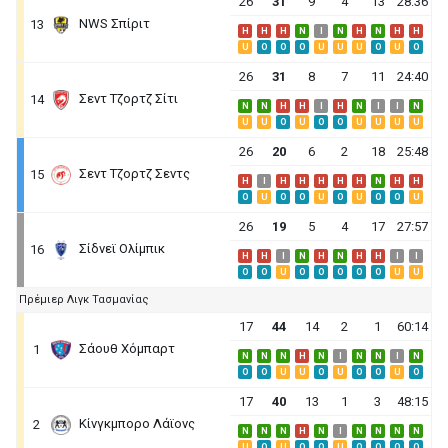
26
31
9
4
13
28:36
NWS Σπίριτ
13
H
H
H
N
I
N
H
N
H
H
U
O
O
O
U
U
U
O
U
O
26
31
8
7
11
24:40
Σεντ Τζορτζ Σίτι
14
N
N
H
H
I
H
N
I
I
N
U
U
O
U
O
O
U
U
U
U
26
20
6
2
18
25:48
Σεντ Τζορτζ Σεντς
15
H
I
H
H
H
H
H
N
H
H
O
U
O
O
U
O
U
O
O
U
26
19
5
4
17
27:57
Σίδνεϊ Ολίμπικ
16
H
H
I
N
H
N
H
H
I
I
O
O
U
O
O
O
O
O
U
U
Πρέμιερ Λιγκ Τασμανίας
17
44
14
2
1
60:14
Σάουθ Χόμπαρτ
1
N
N
N
H
N
I
N
N
I
N
O
O
U
U
O
U
O
O
U
O
17
40
13
1
3
48:15
Κίνγκμπορο Λάϊονς
2
N
N
N
H
N
I
N
N
N
N
U
O
U
O
O
U
O
O
O
O