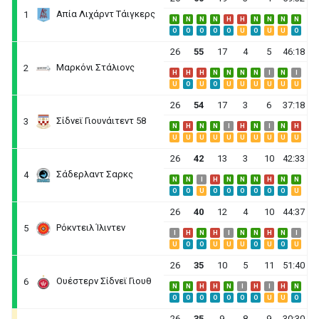
Απία Λιχάρντ Τάιγκερς
1
N
N
N
N
H
H
N
N
N
N
O
O
O
O
O
U
O
U
U
O
26
55
17
4
5
46:18
Μαρκόνι Στάλιονς
2
H
H
H
N
N
N
N
I
N
I
U
O
U
O
U
U
U
U
U
U
26
54
17
3
6
37:18
Σίδνεϊ Γιουνάιτεντ 58
3
N
H
N
N
I
H
N
I
N
H
U
U
U
U
U
U
U
U
U
U
26
42
13
3
10
42:33
Σάδερλαντ Σαρκς
4
N
N
I
H
N
N
N
H
N
N
O
O
U
O
O
O
O
O
O
U
26
40
12
4
10
44:37
Ρόκντειλ Ίλιντεν
5
I
H
N
H
I
N
N
H
N
I
U
O
O
U
U
U
O
U
O
U
26
35
10
5
11
51:40
Ουέστερν Σίδνεϊ Γιουθ
6
N
N
H
H
N
I
H
I
H
N
O
O
O
O
O
O
O
U
U
O
26
35
9
8
9
30:30