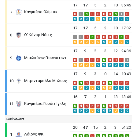
17
17
5
2
10
35:45
Κανμπέρα Ολίμπικ
7
H
I
N
H
H
H
H
N
I
H
O
O
O
O
U
O
O
O
O
O
17
17
5
2
10
17:32
Ο' Κόνορ Νάιτς
8
I
I
H
N
H
H
H
H
N
H
U
U
U
U
U
O
U
O
U
O
17
9
2
3
12
24:36
Μπελκόνεν Γιουνάιτεντ
9
H
I
H
H
H
N
H
H
H
I
U
U
U
U
O
O
O
O
O
O
17
9
3
0
14
10:49
Μπρινταμπέλα Μπλους
10
H
N
H
H
H
H
N
H
H
H
O
U
O
U
O
U
U
O
O
O
16
7
2
1
13
13:46
Κανμπέρα Γουάιτ Ιγκλς
11
N
H
H
H
H
N
H
H
H
H
O
O
O
U
O
O
O
U
O
O
Κουίνσλαντ
20
47
15
2
3
51:20
Λάιονς ΦΚ
1
N
N
N
H
N
N
N
N
N
N