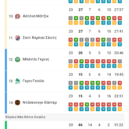
O
U
O
U
U
O
O
O
U
O
23
27
7
6
10
27:37
Αλτόνα Μάτζικ
10
I
N
I
N
H
N
H
N
H
H
U
U
U
O
O
U
O
O
U
O
23
27
7
6
10
27:41
Σεντ Άλμπαν Σέιντς
11
H
N
I
I
I
H
N
I
H
H
U
O
U
O
U
U
O
O
U
O
23
20
5
5
13
20:46
Μπέντλι Γκρινς
12
I
H
N
H
H
H
H
H
H
I
U
U
O
O
O
U
O
O
O
U
23
15
3
6
14
19:45
Γκριν Γκούλι
13
I
I
N
H
N
N
H
H
I
H
O
U
O
O
O
O
O
U
U
U
23
15
4
3
16
23:51
Ντάνενονγκ Θάντερ
14
H
H
H
N
H
H
H
H
H
H
O
U
O
O
U
O
O
O
O
U
Βόρεια Νέα Νότια Ουαλία
20
46
14
4
2
51:22