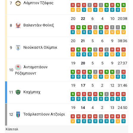
Λάμπτον Τζάφας
7
H
H
H
I
H
I
N
H
N
N
U
U
O
U
O
U
O
O
O
U
20
22
6
4
10
20:38
Βαλεντάιν Φοίνιξ
8
H
N
N
H
I
N
H
I
I
N
O
U
O
O
U
O
U
U
U
U
20
21
5
6
9
38:36
Νιούκαστλ Ολίμπικ
9
H
N
H
N
I
H
I
H
H
H
U
O
O
O
U
U
O
U
O
U
19
20
5
5
9
27:37
Άνταμστάουν
10
N
H
H
N
I
H
N
N
I
H
Ρόζεμπουντ
O
O
O
O
U
O
U
U
O
O
19
17
5
2
12
31:46
Καχίμπαχ
11
N
H
H
H
H
N
I
H
H
H
O
O
O
O
O
O
O
O
O
O
19
14
4
2
13
24:50
Τσάρλεστόουν Ατζούρι
12
H
H
H
H
H
I
H
H
H
H
U
O
O
O
O
O
O
O
U
O
Κάπιταλ