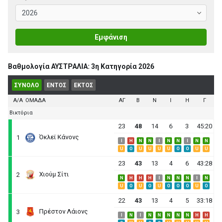
Εμφάνιση
Βαθμολογία ΑΥΣΤΡΑΛΙΑ: 3η Κατηγορία 2026
ΣΥΝΟΛΟ
ΕΝΤΟΣ
ΕΚΤΟΣ
Α/Α
ΟΜΑΔΑ
ΑΓ
B
N
I
H
Γ
Βικτόρια
23
48
14
6
3
45:20
Όκλεϊ Κάνονς
1
I
H
N
N
I
N
N
I
N
N
U
O
U
U
U
U
O
O
U
U
23
43
13
4
6
43:28
Χιούμ Σίτι
2
N
H
H
H
I
N
N
N
I
N
U
O
U
O
U
O
O
O
U
O
22
43
13
4
5
33:18
Πρέστον Λάιονς
3
I
N
I
N
N
N
N
N
H
H