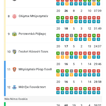
H
H
H
H
H
H
N
N
I
N
O
O
U
O
O
O
O
O
U
O
20
26
8
2
10
37:39
Ολίμπικ Μπίρισμπεϊν
8
N
N
H
H
N
H
H
H
H
H
O
O
O
U
O
O
O
O
O
O
20
18
5
3
12
31:49
Ροτσεντέιλ Ρόβερς
9
N
H
H
I
N
H
H
H
N
H
O
O
O
U
O
O
O
U
O
O
20
17
5
2
13
24:37
Γκολντ Κόουστ Γιουν.
10
N
I
H
N
H
H
H
H
H
H
U
U
U
O
O
U
O
U
O
O
20
16
5
1
14
29:46
Μπρίσμπεϊν Ρόαρ Γιουθ
11
N
H
N
I
H
N
H
H
H
H
U
O
O
U
O
O
O
O
O
O
20
16
5
1
14
28:58
Μάτζικ Γιουνάιτεντ
12
H
N
H
N
H
H
N
H
H
H
O
O
O
O
O
O
O
O
O
O
Νέα Νότια Ουαλία
26
60
19
3
4
59:32