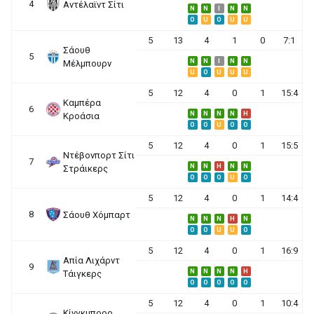
4
Αντέλαϊντ Σίτι
N
N
I
N
N
O
U
O
U
U
5
13
4
1
0
7:1
Σάουθ
5
N
N
I
N
N
Μέλμπουρν
U
O
U
U
U
5
12
4
0
1
15:4
Καμπέρα
6
N
N
N
N
H
Κροάσια
O
O
U
O
O
5
12
4
0
1
15:5
Ντέβονπορτ Σίτι
7
N
N
H
N
N
Στράικερς
O
O
O
U
O
5
12
4
0
1
14:4
8
Σάουθ Χόμπαρτ
N
N
N
H
N
O
O
U
U
O
5
12
4
0
1
16:9
Απία Λιχάρντ
9
N
N
N
N
H
Τάιγκερς
O
O
O
O
O
5
12
4
0
1
10:4
Κίνγκμπορο