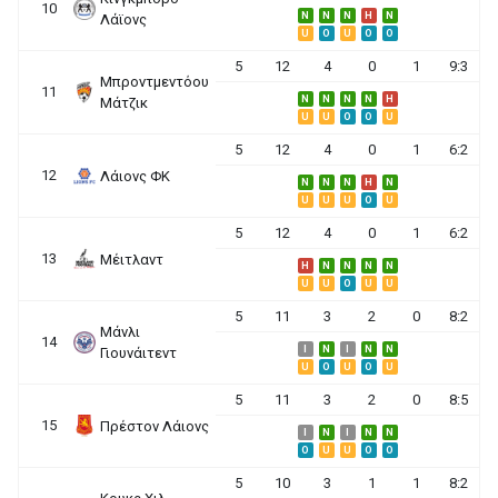
10
N
N
N
H
N
Λάϊονς
U
O
U
O
O
5
12
4
0
1
9:3
Μπροντμεντόου
11
N
N
N
N
H
Μάτζικ
U
U
O
O
U
5
12
4
0
1
6:2
12
Λάιονς ΦΚ
N
N
N
H
N
U
U
U
O
U
5
12
4
0
1
6:2
13
Μέιτλαντ
H
N
N
N
N
U
U
O
U
U
5
11
3
2
0
8:2
Μάνλι
14
I
N
I
N
N
Γιουνάιτεντ
U
O
U
O
U
5
11
3
2
0
8:5
15
Πρέστον Λάιονς
I
N
I
N
N
O
U
U
O
O
5
10
3
1
1
8:2