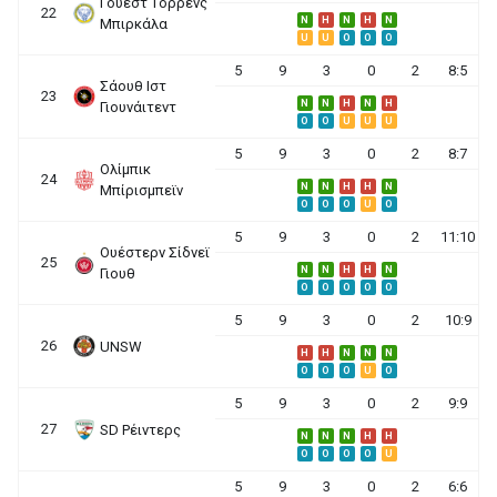
Γουέστ Τόρρενς
22
N
H
N
H
N
Μπιρκάλα
U
U
O
O
O
5
9
3
0
2
8:5
Σάουθ Ιστ
23
N
N
H
N
H
Γιουνάιτεντ
O
O
U
U
U
5
9
3
0
2
8:7
Ολίμπικ
24
N
N
H
H
N
Μπίρισμπεϊν
O
O
O
U
O
5
9
3
0
2
11:10
Ουέστερν Σίδνεϊ
25
N
N
H
H
N
Γιουθ
O
O
O
O
O
5
9
3
0
2
10:9
26
UNSW
H
H
N
N
N
O
O
O
U
O
5
9
3
0
2
9:9
27
SD Ρέιντερς
N
N
N
H
H
O
O
O
O
U
5
9
3
0
2
6:6