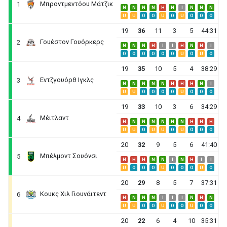
Μπροντμεντόου Μάτζικ
1
N
N
N
N
H
N
I
N
N
N
U
U
O
O
U
O
U
O
O
O
19
36
11
3
5
44:31
Γουέστον Γουόρκερς
2
N
N
N
H
I
I
H
N
H
I
O
O
O
O
O
O
U
O
U
O
19
35
10
5
4
38:29
Εντζγουόρθ Ιγκλς
3
N
N
N
N
N
H
H
H
N
I
U
U
O
O
O
O
U
O
O
O
19
33
10
3
6
34:29
Μέιτλαντ
4
H
N
N
N
N
N
N
H
H
H
U
U
O
U
U
O
U
O
O
O
20
32
9
5
6
41:40
Μπέλμοντ Σουόνσι
5
H
H
H
N
N
I
N
H
I
I
U
O
O
O
U
O
O
O
U
O
20
29
8
5
7
37:31
Κουκς Χιλ Γιουνάιτεντ
6
H
N
N
N
I
I
I
N
H
N
U
U
O
O
U
O
O
U
O
O
20
22
6
4
10
35:31