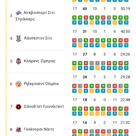
17
40
13
1
3
50:19
Ντέβονπορτ Σίτι
3
N
N
H
N
N
H
I
N
N
N
Στράικερς
O
O
O
U
O
O
O
U
O
O
17
31
10
1
6
40:30
Λάνσεστον Σίτι
4
H
I
N
H
N
N
N
N
H
H
O
U
O
O
O
U
O
O
O
O
17
27
8
3
6
29:26
Κλάρενς Ζίμπρας
5
N
N
H
I
I
I
H
N
H
N
U
O
O
O
U
O
O
O
O
O
17
24
7
3
7
29:28
Ρίβερσαϊντ Ολίμπικ
6
H
I
H
N
H
N
I
H
I
N
O
U
O
U
O
O
U
O
U
O
17
18
6
0
11
22:48
Σάουθ Ιστ Γιουνάιτεντ
7
N
N
H
N
H
N
H
H
N
H
O
O
U
U
U
U
O
O
U
O
17
14
4
2
11
21:32
Γκλένορσι Νάιτς
8
H
N
H
I
H
H
I
H
N
H