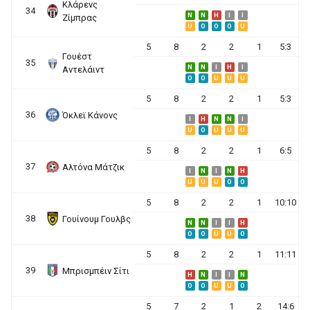
Κλάρενς
34
N
N
H
I
I
Ζίμπρας
U
O
O
O
U
5
8
2
2
1
5:3
Γουέστ
35
N
N
I
H
I
Αντελάιντ
O
O
U
U
U
5
8
2
2
1
5:3
36
Όκλεϊ Κάνονς
I
H
N
N
I
U
O
U
U
U
5
8
2
2
1
6:5
37
Αλτόνα Μάτζικ
I
N
I
N
H
U
U
U
O
O
5
8
2
2
1
10:10
38
Γουίνουμ Γουλβς
N
N
I
I
H
O
O
U
U
O
5
8
2
2
1
11:11
39
Μπρισμπέιν Σίτι
H
N
I
I
N
O
O
U
U
O
5
7
2
1
2
14:6