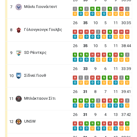
Μάνλι Γιουνάιτεντ
7
I
N
I
N
N
I
N
I
H
I
U
O
U
O
U
O
U
U
U
U
26
35
10
5
11
30:35
Γόλονγκονγκ Γουλβς
8
H
H
H
H
I
H
N
H
H
H
O
U
O
O
O
U
O
U
U
U
26
35
10
5
11
38:44
SD Ρέιντερς
9
N
N
N
H
H
H
N
H
N
I
O
O
O
O
U
U
O
U
U
U
26
33
9
6
11
33:39
Σίδνεϊ Γιουθ
10
H
I
I
H
H
N
N
H
I
N
O
U
U
O
O
U
U
O
U
U
26
31
8
7
11
39:41
Μπλάκταουν Σίτι
11
N
N
N
N
I
H
H
N
H
I
O
U
O
O
U
U
O
O
O
U
26
31
9
4
13
37:42
UNSW
12
H
H
N
N
N
H
H
H
H
N
O
O
O
U
O
O
U
O
U
U