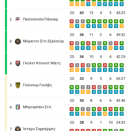
U
U
U
O
U
O
O
O
O
O
20
43
13
4
3
45:23
Πενίνσουλα Πάουερ
2
H
I
I
N
N
N
N
N
N
N
U
O
U
O
O
O
U
O
O
U
20
36
11
3
6
49:32
Μόρετον Σίτι Εξελσιόρ
3
H
I
N
H
N
I
N
I
H
N
U
O
O
O
U
O
O
U
O
O
20
34
10
4
6
42:29
Γκολντ Κόουστ Νάιτς
4
H
I
H
I
N
N
H
N
N
N
U
U
O
U
O
O
O
O
O
O
20
32
9
5
6
36:37
Γουίνουμ Γουλβς
5
N
N
I
I
H
I
H
N
N
N
O
O
U
U
O
O
O
O
O
O
20
30
8
6
6
43:46
Μπρισμπέιν Σίτι
6
H
N
I
I
N
H
N
H
N
N
O
O
U
U
O
O
U
O
O
O
20
28
9
1
10
34:33
Ίστερν Σαμπέρμπς
7