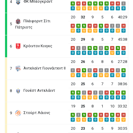
ΦΚ Μπέογκραντ
4
N
H
H
N
N
N
N
H
H
I
O
U
U
U
U
U
O
O
O
O
20
32
9
5
6
40:29
Πλέιφορντ Σίτι
5
H
N
N
H
H
N
H
I
I
H
Πάτριοτς
U
O
U
U
U
O
O
O
U
O
20
29
8
5
7
45:38
Κρόιντον Κινγκς
6
H
I
I
N
N
I
N
H
N
H
O
O
O
O
O
O
O
U
O
O
20
26
6
8
6
27:28
Άντελαϊντ Γιουνάιτεντ ΙΙ
7
I
H
N
I
H
I
I
H
I
N
U
O
U
U
O
U
U
O
U
O
20
25
6
7
7
38:36
Γουέστ Αντελάιντ
8
N
N
I
H
I
I
H
N
H
N
O
O
U
U
U
O
O
O
O
O
19
25
8
1
10
33:32
Στούρτ Λάιονς
9
N
I
N
H
N
H
H
N
H
H
O
U
U
O
O
U
O
O
U
U
20
23
6
5
9
30:35