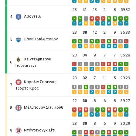
O
U
U
O
O
U
U
U
U
U
23
41
13
2
8
59:32
Άβοντεϊλ
4
N
N
I
H
H
H
N
N
N
N
O
O
U
U
O
O
O
U
O
O
23
38
12
2
9
35:33
Σάουθ Μέλμπουρν
5
N
N
I
N
N
H
N
H
I
H
U
O
U
U
U
O
O
O
U
O
23
34
9
7
7
35:28
Χεϊντέλμπεργκ
6
H
I
I
I
I
H
H
H
N
N
Γιουνάιτεντ
O
U
U
O
U
U
U
O
O
U
23
32
7
11
5
29:29
Κάρολιν Σπρινγκς
7
I
I
N
I
I
H
N
N
I
I
Τζορτς Κρος
U
U
U
O
U
U
O
O
U
U
22
30
8
6
8
39:27
Μέλμπουρν Σίτι Γιουθ
8
H
H
H
I
N
N
H
H
N
N
U
O
U
O
O
U
O
U
U
O
23
30
8
6
9
30:29
Ντάντενονγκ Σίτι
9
N
I
H
H
I
N
H
N
N
N