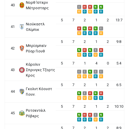
Νορθ Ίστερν
40
I
H
H
N
N
Μέτροσταρς
U
O
U
O
O
5
7
2
1
2
13:7
Νιούκαστλ
41
H
N
H
N
I
Ολίμπικ
U
O
O
O
U
5
7
2
1
2
9:8
Μπρίσμπεϊν
42
N
H
N
I
H
Ρόαρ Γιουθ
U
O
O
U
O
5
7
1
4
0
5:4
Κάρολιν
43
Σπρινγκς Τζορτς
I
I
N
I
I
Κρος
U
U
U
O
U
5
7
2
1
2
6:5
Γκολντ Κόουστ
44
N
I
H
N
H
Γιουν.
U
U
U
O
O
5
7
2
1
2
10:10
Ροτσεντέιλ
45
N
H
H
I
N
Ρόβερς
O
O
O
U
O
5
7
2
1
2
8:9