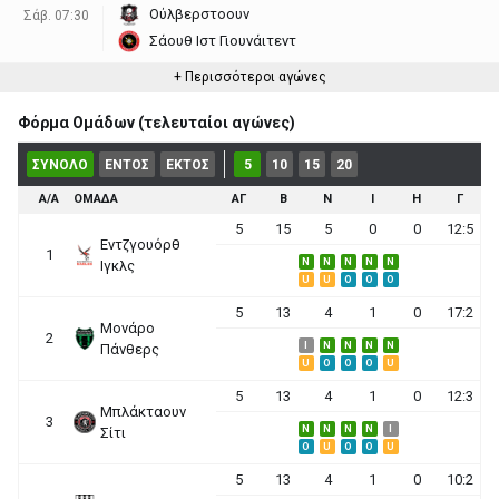
Ούλβερστοουν
Σάβ. 07:30
Σάουθ Ιστ Γιουνάιτεντ
+ Περισσότεροι αγώνες
Φόρμα Ομάδων (τελευταίοι αγώνες)
ΣΥΝΟΛΟ
ΕΝΤΟΣ
ΕΚΤΟΣ
5
10
15
20
Α/Α
ΟΜΑΔΑ
ΑΓ
Β
Ν
Ι
Η
Γ
5
15
5
0
0
12:5
Εντζγουόρθ
1
N
N
N
N
N
Ιγκλς
U
U
O
O
O
5
13
4
1
0
17:2
Μονάρο
2
I
N
N
N
N
Πάνθερς
U
O
O
O
U
5
13
4
1
0
12:3
Μπλάκταουν
3
N
N
N
N
I
Σίτι
O
U
O
O
U
5
13
4
1
0
10:2