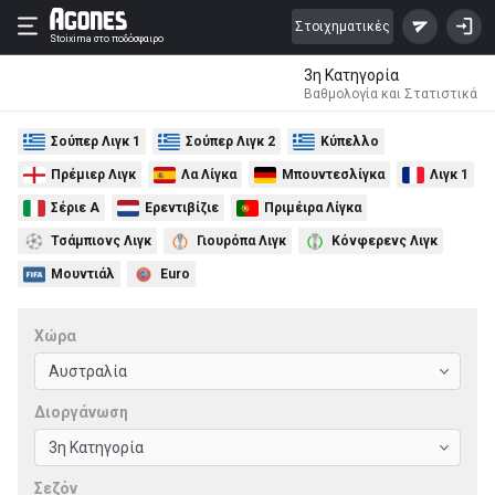
Στοιχηματικές
Stoixima
στο ποδόσφαιρο
3η Κατηγορία
Βαθμολογία και Στατιστικά
Σούπερ Λιγκ 1
Σούπερ Λιγκ 2
Κύπελλο
Πρέμιερ Λιγκ
Λα Λίγκα
Μπουντεσλίγκα
Λιγκ 1
Σέριε Α
Ερεντιβίζιε
Πριμέιρα Λίγκα
Τσάμπιονς Λιγκ
Γιουρόπα Λιγκ
Κόνφερενς Λιγκ
Μουντιάλ
Euro
Χώρα
Διοργάνωση
Σεζόν