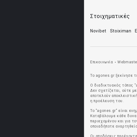
Στοιχηματικές
Novibet
Stoiximan
Επικοινωνία
Webmaste
•
Το agones.gr ξεκίνησε τ
Ο διαδικτυακός τόπος "
Δεν σχετίζεται, ούτε μ
αποτελούν αποκλειστική
η προέλευση του.
Το "agones.gr" είναι ε
Καταβάλουμε κάθε δυνατ
περιεχομένου και για τ
οποιαδήποτε αναρτηθείσ
Οι αποδόσεις παρέχοντα