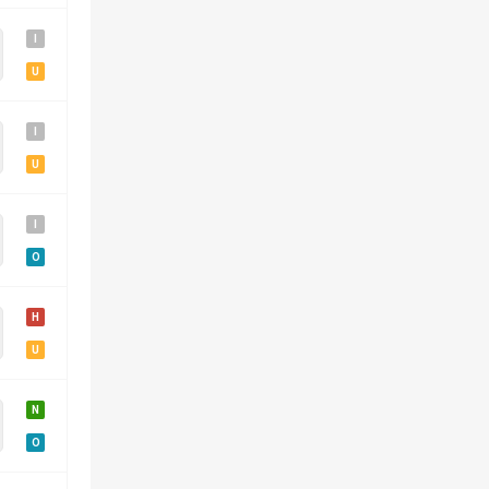
I
U
I
U
I
O
H
U
N
O