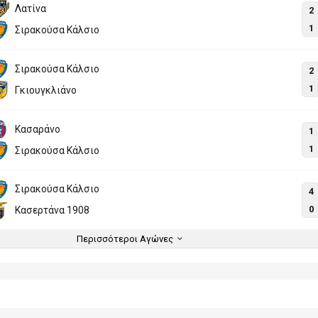
Λατίνα
2
1
Σιρακούσα Κάλσιο
Σιρακούσα Κάλσιο
2
1
Γκιουγκλιάνο
Κασαράνο
1
1
Σιρακούσα Κάλσιο
Σιρακούσα Κάλσιο
4
0
Κασερτάνα 1908
Περισσότεροι Αγώνες