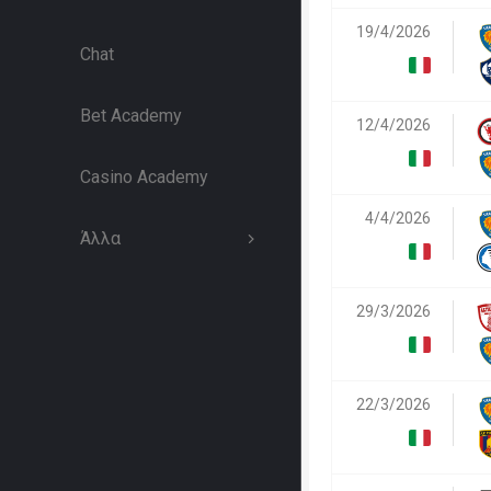
19/4/2026
Chat
Bet Academy
12/4/2026
Casino Academy
4/4/2026
Άλλα
29/3/2026
22/3/2026