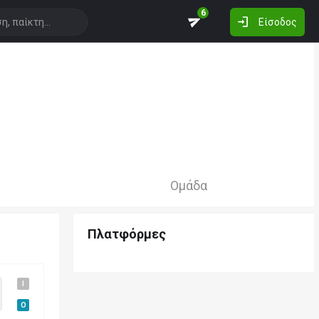
6
Είσοδος
Ομάδα
Πλατφόρμες
I
O