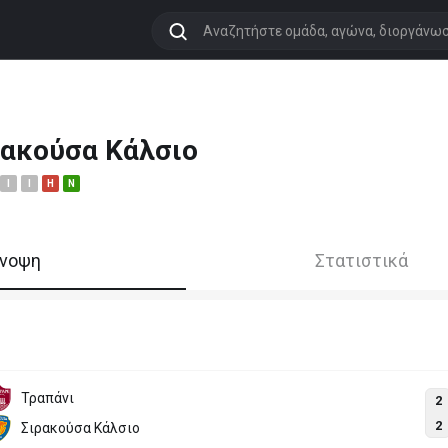
ρακούσα Κάλσιο
I
I
H
N
νοψη
Στατιστικά
Τραπάνι
2
2
Σιρακούσα Κάλσιο