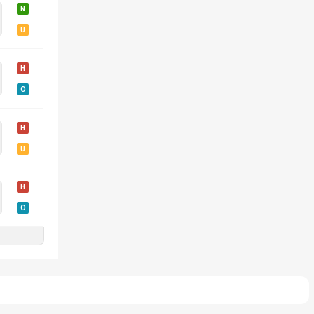
N
U
H
O
H
U
H
O