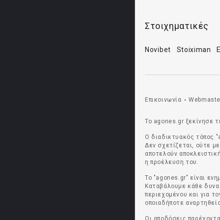
Στοιχηματικές
Novibet
Stoiximan
Επικοινωνία
Webmaste
•
Το agones.gr ξεκίνησε τ
Ο διαδικτυακός τόπος "
Δεν σχετίζεται, ούτε μ
αποτελούν αποκλειστική
η προέλευση του.
Το "agones.gr" είναι ε
Καταβάλουμε κάθε δυνατ
περιεχομένου και για τ
οποιαδήποτε αναρτηθείσ
Οι αποδόσεις παρέχοντα