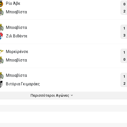
Ρίο Άβε
0
2
Μποαβίστα
Μποαβίστα
1
3
Ζιλ Βιθέντε
Μορεϊρένσε
1
0
Μποαβίστα
Μποαβίστα
1
2
Βιτόρια Γκιμαράες
Περισσότεροι Αγώνες