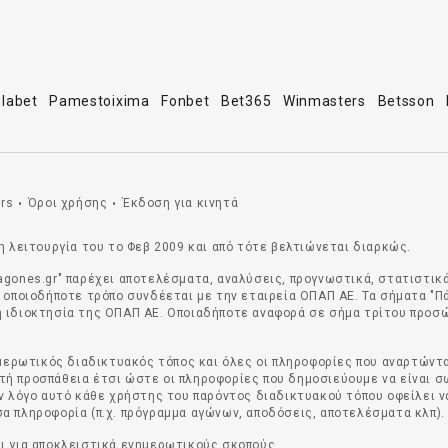
Elabet
Pamestoixima
Fonbet
Bet365
Winmasters
Betsson
rs
Όροι χρήσης
Έκδοση για κινητά
•
•
η λειτουργία του το Φεβ 2009 και από τότε βελτιώνεται διαρκώς.
agones.gr" παρέχει αποτελέσματα, αναλύσεις, προγνωστικά, στατιστικ
ε οποιοδήποτε τρόπο συνδέεται με την εταιρεία ΟΠΑΠ ΑΕ. Τα σήματα "Π
 ιδιοκτησία της ΟΠΑΠ ΑΕ. Οποιαδήποτε αναφορά σε σήμα τρίτου προσώπ
νημερωτικός διαδικτυακός τόπος και όλες οι πληροφορίες που αναρτώντ
ή προσπάθεια έτσι ώστε οι πληροφορίες που δημοσιεύουμε να είναι σ
ον λόγο αυτό κάθε χρήστης του παρόντος διαδικτυακού τόπου οφείλει 
α πληροφορία (π.χ. πρόγραμμα αγώνων, αποδόσεις, αποτελέσματα κλπ).
ι για αποκλειστικά ενημερωτικούς σκοπούς.