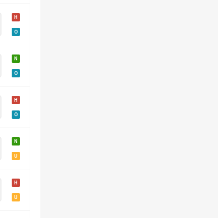
H
O
N
O
H
O
N
U
H
U