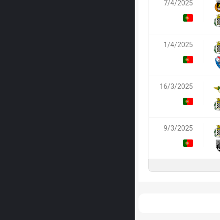
7/4/2025
1/4/2025
16/3/2025
9/3/2025