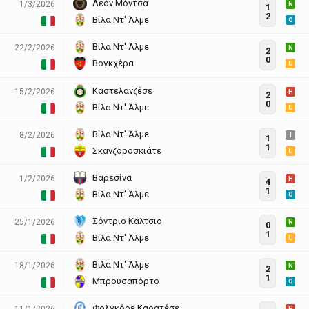
Λεόν Μόντσα
1/3/2026
N
1
2
Βίλα Ντ' Άλμε
O
Βίλα Ντ' Άλμε
22/2/2026
N
2
0
Βογκχέρα
U
Καστελανζέσε
15/2/2026
H
2
0
Βίλα Ντ' Άλμε
U
Βίλα Ντ' Άλμε
8/2/2026
I
1
1
Σκανζοροσκιάτε
U
Βαρεσίνα
1/2/2026
H
4
1
Βίλα Ντ' Άλμε
O
Σόντριο Κάλτσιο
25/1/2026
N
0
1
Βίλα Ντ' Άλμε
U
Βίλα Ντ' Άλμε
18/1/2026
N
2
1
Μπρουσαπόρτο
O
Φολγκόρε Καρατέσε
11/1/2026