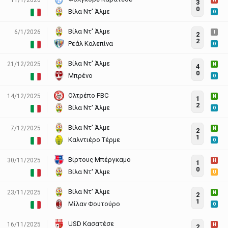
H
3
0
Βίλα Ντ' Άλμε
O
Βίλα Ντ' Άλμε
6/1/2026
I
2
2
Ρεάλ Καλεπίνα
O
Βίλα Ντ' Άλμε
21/12/2025
N
4
0
Μπρένο
O
Ολτρέπο FBC
14/12/2025
N
1
2
Βίλα Ντ' Άλμε
O
Βίλα Ντ' Άλμε
7/12/2025
N
2
1
Καλντιέρο Τέρμε
O
Βίρτους Μπέργκαμο
30/11/2025
H
1
0
Βίλα Ντ' Άλμε
U
Βίλα Ντ' Άλμε
23/11/2025
N
2
1
Μίλαν Φουτούρο
O
USD Κασατέσε
16/11/2025
H
2