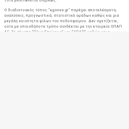
τότε βελτιώνεται διαρκώς.
Ο διαδικτυακός τόπος "agones.gr" παρέχει αποτελέσματα,
αναλύσεις, προγνωστικά, στατιστικά ομάδων καθώς και μια
μεγάλη κοινότητα φίλων του ποδοσφαίρου. Δεν σχετίζεται,
ούτε με οποιοδήποτε τρόπο συνδέεται με την εταιρεία ΟΠΑΠ
ΑΕ. Τα σήματα "Πάμε Στοίχημα" και "ΟΠΑΠ" καθώς και η
απόδοσή τους στα Αγγλικά, αποτελούν αποκλειστική
ιδιοκτησία της ΟΠΑΠ ΑΕ. Οποιαδήποτε αναφορά σε σήμα
τρίτου προσώπου γίνεται αποκλειστικά και μόνο για να
δηλωθεί ο προορισμός και η προέλευση του.
Το "agones.gr" είναι ενημερωτικός διαδικτυακός τόπος και
όλες οι πληροφορίες που αναρτώνται σε αυτόν έχουν ως
σκοπό την ενημέρωση του κοινού. Καταβάλουμε κάθε δυνατή
προσπάθεια έτσι ώστε οι πληροφορίες που δημοσιεύουμε να
είναι σωστές. Σε καμία περίπτωση δεν εγγυόμαστε την
ακρίβεια του περιεχομένου και για τον λόγο αυτό κάθε
χρήστης του παρόντος διαδικτυακού τόπου οφείλει να
ελέγχει στα πρακτορεία του ΟΠΑΠ για τυχόν αλλαγές σε
οποιαδήποτε αναρτηθείσα πληροφορία (π.χ. πρόγραμμα
αγώνων, αποδόσεις, αποτελέσματα κλπ).
Οι αποδόσεις παρέχονται για αποκλειστικά ενημερωτικούς
σκοπούς.