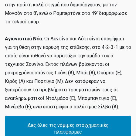
στην πρώτη καλή στιγμή που δημιούργησαν, με τον
Μονσόν στο 8’, ενώ ο Ρομπερτόνε στο 49’ διαμόρφωσε
το τελικό σκορ.
Αγωνιστικά Νέα:
Οι Λενσίνα και Λότι είναι υποψήφιοι
για τη θέση στην κορυφή της επίθεσης, στο 4-2-3-1 με το
οποίο είναι πιθανό να παρατάξει την ομάδα του ο
τεχνικός Σουνίνο. Εκτός πλάνων βρίσκονται οι
μακροχρόνια απόντες Γκόνι (Α), Μπάι (Α), Οκάμπο (Ε),
Κιρός (Α) και Πορτίγιο (Μ). Δεν κατάφεραν να
ξεπεράσουν τα προβλήματα τραυματισμών τους οι
αναπληρωματικοί Νταλμάσο (Ε), Μπομπαντίγια (Ε),
Μινέρβα (Ε), ενώ επιστρέφει ο πολύτιμος Σίλβα (Α).
Δες όλες τις νόμιμες στοιχηματικές
πλατφόρμες