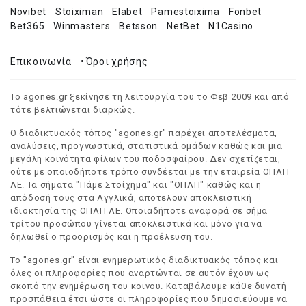
Novibet
Stoiximan
Elabet
Pamestoixima
Fonbet
Bet365
Winmasters
Betsson
NetBet
N1Casino
Επικοινωνία
•
Όροι χρήσης
Το agones.gr ξεκίνησε τη λειτουργία του το Φεβ 2009 και από
τότε βελτιώνεται διαρκώς.
Ο διαδικτυακός τόπος "agones.gr" παρέχει αποτελέσματα,
αναλύσεις, προγνωστικά, στατιστικά ομάδων καθώς και μια
μεγάλη κοινότητα φίλων του ποδοσφαίρου. Δεν σχετίζεται,
ούτε με οποιοδήποτε τρόπο συνδέεται με την εταιρεία ΟΠΑΠ
ΑΕ. Τα σήματα "Πάμε Στοίχημα" και "ΟΠΑΠ" καθώς και η
απόδοσή τους στα Αγγλικά, αποτελούν αποκλειστική
ιδιοκτησία της ΟΠΑΠ ΑΕ. Οποιαδήποτε αναφορά σε σήμα
τρίτου προσώπου γίνεται αποκλειστικά και μόνο για να
δηλωθεί ο προορισμός και η προέλευση του.
Το "agones.gr" είναι ενημερωτικός διαδικτυακός τόπος και
όλες οι πληροφορίες που αναρτώνται σε αυτόν έχουν ως
σκοπό την ενημέρωση του κοινού. Καταβάλουμε κάθε δυνατή
προσπάθεια έτσι ώστε οι πληροφορίες που δημοσιεύουμε να