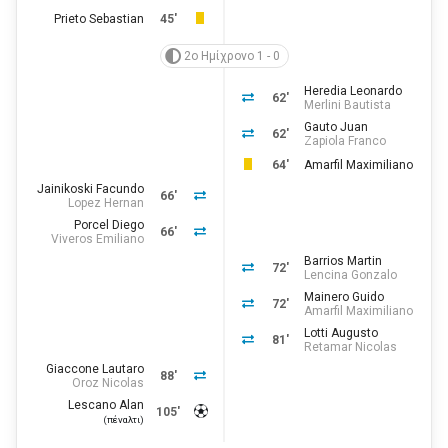
Prieto Sebastian
45'
2ο Ημίχρονο 1 - 0
Heredia Leonardo
62'
Merlini Bautista
Gauto Juan
62'
Zapiola Franco
64'
Amarfil Maximiliano
Jainikoski Facundo
66'
Lopez Hernan
Porcel Diego
66'
Viveros Emiliano
Barrios Martin
72'
Lencina Gonzalo
Mainero Guido
72'
Amarfil Maximiliano
Lotti Augusto
81'
Retamar Nicolas
Giaccone Lautaro
88'
Oroz Nicolas
Lescano Alan
105'
(πέναλτι)