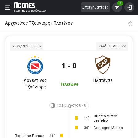
3
Στοιχηματικές
Stoixima
στο ποδόσφαιρο
Αρχεντίνος Τζούνιορς - Πλατένσε
23/3/2026 03:15
Κωδ ΟΠΑΠ:
677
1 - 0
Αρχεντίνος
Πλατένσε
Τελείωσε
Τζούνιορς
1ο Ημίχρονο 0 - 0
Cuesta Victor
11'
Leandro
36'
Borgogno Matias
Riquelme Roman
41'