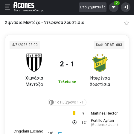
2
Στοιχηματικές
Stoixima
στο ποδόσφαιρο
Χιμνάσια Μεντόζα - Ντεφένσα Xoυστίσια
4/5/2026 23:00
Κωδ ΟΠΑΠ:
603
2 - 1
Χιμνάσια
Ντεφένσα
Τελείωσε
Μεντόζα
Xoυστίσια
1ο Ημίχρονο 1 - 1
9'
Martinez Hector
Portillo Ayrton
12'
(
Gutierrez Juan
)
Cingolani Luciano
18'