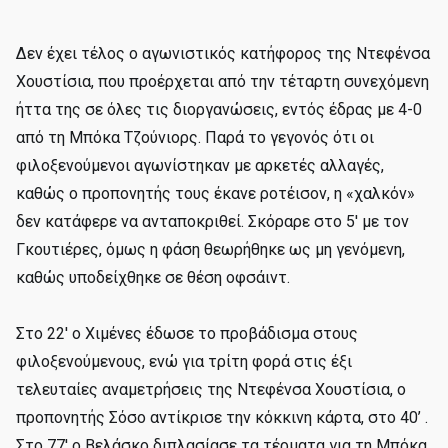
Δεν έχει τέλος ο αγωνιστικός κατήφορος της Ντεφένσα
Χουστίσια, που προέρχεται από την τέταρτη συνεχόμενη
ήττα της σε όλες τις διοργανώσεις, εντός έδρας με 4-0
από τη Μπόκα Τζούνιορς. Παρά το γεγονός ότι οι
φιλοξενούμενοι αγωνίστηκαν με αρκετές αλλαγές,
καθώς ο προπονητής τους έκανε ροτέισον, η «χαλκόν»
δεν κατάφερε να ανταποκριθεί. Σκόραρε στο 5' με τον
Γκουτιέρες, όμως η φάση θεωρήθηκε ως μη γενόμενη,
καθώς υποδείχθηκε σε θέση οφσάιντ.
Στο 22' ο Χιμένες έδωσε το προβάδισμα στους
φιλοξενούμενους, ενώ για τρίτη φορά στις έξι
τελευταίες αναμετρήσεις της Ντεφένσα Χουστίσια, ο
προπονητής Σόσο αντίκρισε την κόκκινη κάρτα, στο 40’ .
Στο 77' ο Βελάσκο διπλασίασε τα τέρματα για τη Μπόκα