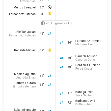
Armoa Blas
Munoz Ezequiel
30'
Fernandez Esteban
34'
2ο Ημίχρονο 2 - 1
Ceballos Julian
46'
Fernandez Esteban
Fernandez Damian
46'
Martinez Hector
Recalde Matias
57'
Hausch Agustin
60'
Caceres Dario
Gonzalez Luciano
60'
Perez Cesar
Modica Agustin
62'
Andrada Brian
Carrera Lautaro
63'
Simoni Valentino
Banega Ever
71'
Sosa Santiago
Barbona David
72'
Botta Ruben
Sabatini Ignacio