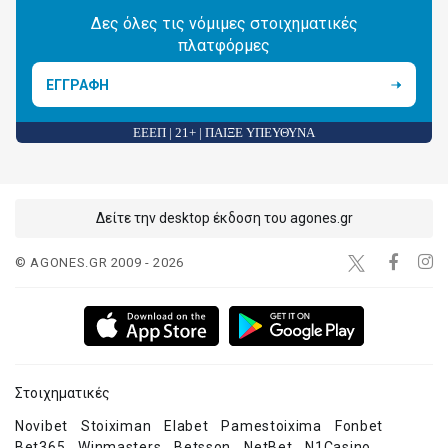
Δες όλες τις νόμιμες στοιχηματικές
πλατφόρμες
ΕΓΓΡΑΦΗ
ΕΕΕΠ | 21+ | ΠΑΙΞΕ ΥΠΕΥΘΥΝΑ
Δείτε την desktop έκδοση του agones.gr
© AGONES.GR 2009 - 2026
Στοιχηματικές
Novibet
Stoiximan
Elabet
Pamestoixima
Fonbet
Bet365
Winmasters
Betsson
NetBet
N1Casino