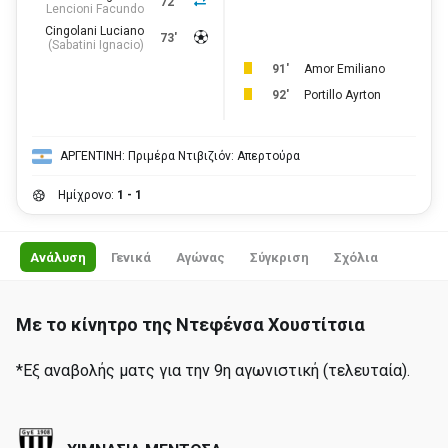
72'
Lencioni Facundo
Cingolani Luciano
73'
(
Sabatini Ignacio
)
91'
Amor Emiliano
92'
Portillo Ayrton
ΑΡΓΕΝΤΙΝΗ: Πριμέρα Ντιβιζιόν: Απερτούρα
Ημίχρονο:
1 - 1
Ανάλυση
Γενικά
Αγώνας
Σύγκριση
Σχόλια
Με το κίνητρο της Ντεφένσα Χουστίτσια
*Εξ αναβολής ματς για την 9η αγωνιστική (τελευταία).