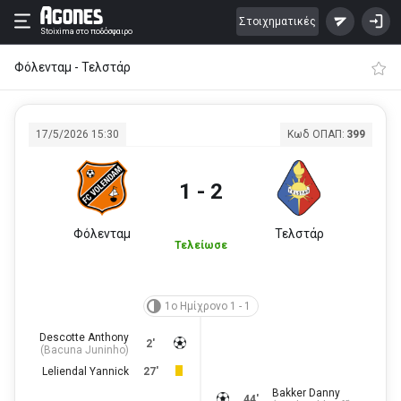
Στοιχηματικές
Stoixima
στο ποδόσφαιρο
Φόλενταμ - Τελστάρ
17/5/2026 15:30
Κωδ ΟΠΑΠ:
399
1 - 2
Φόλενταμ
Τελστάρ
Τελείωσε
1ο Ημίχρονο 1 - 1
Descotte Anthony
2'
(
Bacuna Juninho
)
Leliendal Yannick
27'
Bakker Danny
44'