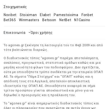
Στοιχηματικές
Novibet
Stoiximan
Elabet
Pamestoixima
Fonbet
Bet365
Winmasters
Betsson
NetBet
N1Casino
Επικοινωνία
•
Όροι χρήσης
Το agones.gr ξεκίνησε τη λειτουργία του το Φεβ 2009 και από
τότε βελτιώνεται διαρκώς.
Ο διαδικτυακός τόπος "agones.gr" παρέχει αποτελέσματα,
αναλύσεις, προγνωστικά, στατιστικά ομάδων καθώς και μια
μεγάλη κοινότητα φίλων του ποδοσφαίρου. Δεν σχετίζεται,
ούτε με οποιοδήποτε τρόπο συνδέεται με την εταιρεία ΟΠΑΠ
ΑΕ. Τα σήματα "Πάμε Στοίχημα" και "ΟΠΑΠ" καθώς και η
απόδοσή τους στα Αγγλικά, αποτελούν αποκλειστική
ιδιοκτησία της ΟΠΑΠ ΑΕ. Οποιαδήποτε αναφορά σε σήμα
τρίτου προσώπου γίνεται αποκλειστικά και μόνο για να
δηλωθεί ο προορισμός και η προέλευση του.
Το "agones.gr" είναι ενημερωτικός διαδικτυακός τόπος και
όλες οι πληροφορίες που αναρτώνται σε αυτόν έχουν ως