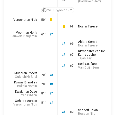
(
Hardeveld Jeff
)
2ο Ημίχρονο 1 - 2
Verschuren Nick
50'
61'
Noslin Tyrese
Veerman Henk
61'
Pauwels Benjamin
Alders Gerald
66'
Noslin Tyrese
Ritmeester Van De
67'
Kamp Jochem
Tejan Kay
Hetli Soufiane
67'
Van Duijn Sem
Muehren Robert
70'
Ould-chikh Bilal
Kuwas Brandley
70'
Bukala Nordin
Kwakman Dave
81'
Yah Gibson
Oehlers Aurelio
81'
Verschuren Nick
Seedorf Jelani
82'
Rossen Nils