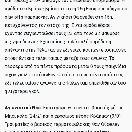
και τουλάχιστον απέφυγε τον απευθείας υποβιβασμό. Η
ομάδα του Κράους βρίσκεται στη 16η θέση που οδηγεί σε
play offs παραμονής. Αν νικήσει θα ανέβει στη 15η,
πετυχαίνοντας τον στόχο της. Είναι ομάδα έδρας,
έχοντας συγκεντρώσει τους 23 από τους 32 βαθμούς
ως γηπεδούχος. Έχει επίσης πολύ καλή παράδοση
απέναντι στην Τέλσταρ με έξι νίκες και πέντε ισοπαλίες
στους έντεκα τελευταίους μεταξύ τους αγώνες. Τα
τέσσερα από τα πέντε πρόσφατα μεταξύ τους παιχνίδια
είχαν γκολ εκατέρωθεν. Ωστόσο στους πέντε από τους
έξι τελευταίους αγώνες της Φόλενταμ σημειώθηκαν δύο
ή λιγότερα γκολ.
Αγωνιστικά Νέα:
Επιστρέφουν ο ενίοτε βασικός μέσος
Μπουκάλα (24/2) και ο χρήσιμος μέσος Κβάκμαν (9/0).
Τραυματίες ο βασικός τερματοφύλακας Φαν Ούφελεν